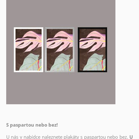
S paspartou nebo bez!
U nás v nabídce naleznete plakáty s paspartou nebo bez.
U