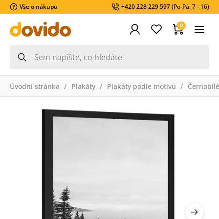
Vše o nákupu
+420 228 229 597
(Po-Pá: 7 - 16)
0
Úvodní stránka
Plakáty
Plakáty podle motivu
Černobíl