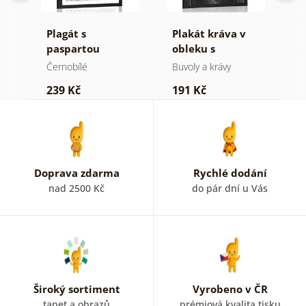
cí
Plagát s
Plakát kráva v
P
v
paspartou
obleku s
p
luxusní zátiší v
doutníkem a
k
Černobílé
Buvoly a krávy
Č
černo bílém
whisky
M
239 Kč
191 Kč
1
provedení
č
p
Doprava zdarma
Rychlé dodání
nad 2500 Kč
do pár dní u Vás
Široký sortiment
Vyrobeno v ČR
tapet a obrazů
prémiová kvalita tisku