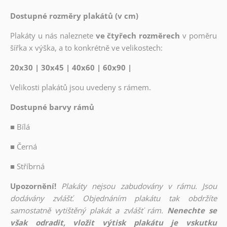
Dostupné rozměry plakátů (v cm)
Plakáty u nás naleznete
ve čtyřech rozměrech
v poměru
šířka x výška, a to konkrétně ve velikostech:
20x30 | 30x45 | 40x60 | 60x90 |
Velikosti plakátů jsou uvedeny s rámem.
Dostupné barvy rámů
■
Bílá
■
Černá
■
Stříbrná
Upozornění!
Plakáty nejsou zabudovány v rámu. Jsou
dodávány zvlášť. Objednáním plakátu tak obdržíte
samostatně vytištěný plakát a zvlášť rám.
Nenechte se
však odradit, vložit výtisk plakátu je vskutku