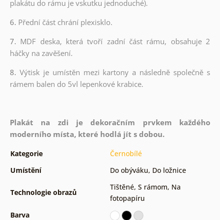
plakátu do rámu je vskutku jednoduché).
6.
Přední část chrání plexisklo.
7.
MDF deska, která tvoří zadní část rámu, obsahuje 2
háčky na zavěšení.
8.
Výtisk je umístěn mezi kartony a následně společně s
rámem balen do 5vl lepenkové krabice.
Plakát na zdi je dekoračním prvkem každého
moderního místa, které hodlá jít s dobou.
Kategorie
Černobílé
Umístění
Do obýváku
,
Do ložnice
Tištěné
,
S rámom
,
Na
Technologie obrazů
fotopapíru
Barva