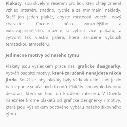
Plakáty
jsou skvělým řešením pro lidi, kteří chtějí změnit
vzhled interiéru snadno, rychle a za minimální náklady.
Stačí jen jeden plakát, abyste místnosti vdechli nový
charakter. Chcete-li něco výraznějšího a
extravagantnějšího, můžete si vybrat více plakátů, a
vytvořit tak vlastní galerii, která zaručeně vykouzlí
tematickou atmosféru.
Jedinečné motivy od našeho týmu
Plakáty jsou výsledkem práce naší
grafické designérky
.
Vytváří osobité motivy,
které zaručeně nenajdete nikde
jinde
. Snaží se, aby plakáty byly vždy aktuální, ladí je do
barev podle současných trendů. Plakáty jsou vyhledávanou
dekorací, která se hodí do každého interiéru. V Dovido
naleznete kromě plakátů od grafické designérky i motivy,
které jsou výsledkem poctivého výběru našeho šikovného
týmu.