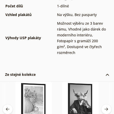
Počet dílů
1-dílné
Vzhled plakátů
Na výšku
,
Bez pasparty
Možnost výběru ze 3 barev
rámu
,
Vhodné jako dárek do
moderního interiéru
,
Výhody USP plakáty
Fotopapír s gramáží 200
g/m²
,
Dostupné ve čtyřech
rozměrech
Ze stejné kolekce