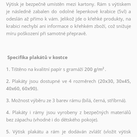
Výtisk je bezpečně umístěn mezi kartony. Rám s výtiskem
je následně zabalen do odolné lepenkové krabice (5vl) a
odeslán až přímo k vám. Jelikož jde o křehké produkty, na
krabici nechybí ani informace o křehkém zboží, což snižuje
míru poškození při samotné přepravě.
Specifika plakátů v kostce
1.
Tištěno na kvalitní papír s gramáží
200 g/m²
.
2.
Plakáty jsou dostupné ve 4 rozměrech
(20x30, 30x45,
40x60, 60x90).
3.
Možnost výběru ze 3 barev rámu (bílá, černá, stříbrná).
4.
Plakáty i rámy jsou vyrobeny z bezpečných materiálů
bez zápachu (vhodné i do dětského pokoje).
5.
Výtisk plakátu a rám je dodáván zvlášť (vložit výtisk