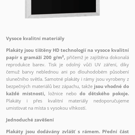
Vysoce kvalitní materiály
Plakáty jsou tištěny HD technologií na vysoce kvalitní
papír s gramáží 200 g/m²,
přičemž je zajištěna dokonalá
reprodukce barev. Tisk je odolný vůči UV záření, díky
čemuž barvy neblednou ani po dlouhodobém působení
slunečního světla. Samotné plakáty i rámy jsou vyrobeny z
bezpečných materiálů bez zápachu, takže
jsou vhodné do
každé místnosti,
ložnice nebo
do dětského pokoje.
Plakáty i přes kvalitní materiály nedoporučujeme
umisťovat na místa s vysokou vlhkostí.
Jednoduché zavěšení
Plakáty jsou dodávány zvlášť s rámem. Přední část