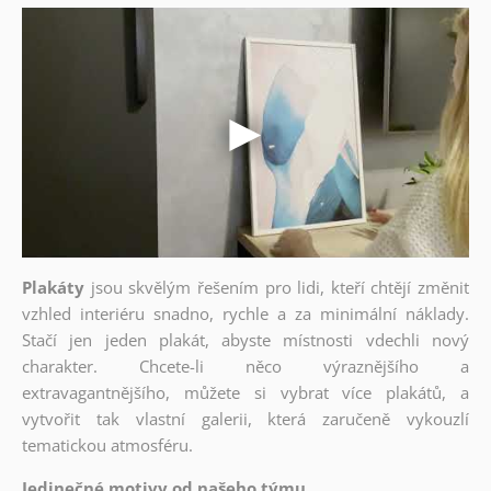
Plakáty
jsou skvělým řešením pro lidi, kteří chtějí změnit
vzhled interiéru snadno, rychle a za minimální náklady.
Stačí jen jeden plakát, abyste místnosti vdechli nový
charakter. Chcete-li něco výraznějšího a
extravagantnějšího, můžete si vybrat více plakátů, a
vytvořit tak vlastní galerii, která zaručeně vykouzlí
tematickou atmosféru.
Jedinečné motivy od našeho týmu