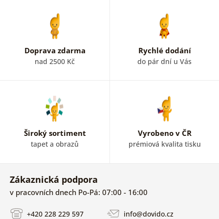
p
Doprava zdarma
Rychlé dodání
nad 2500 Kč
do pár dní u Vás
Široký sortiment
Vyrobeno v ČR
tapet a obrazů
prémiová kvalita tisku
Zákaznická podpora
v pracovních dnech Po-Pá: 07:00 - 16:00
+420 228 229 597
info@dovido.cz