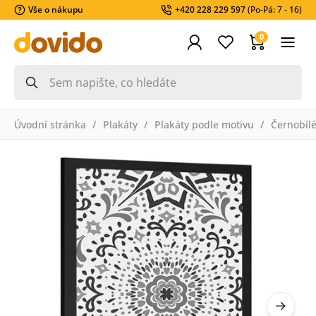
Vše o nákupu
+420 228 229 597
(Po-Pá: 7 - 16)
0
Úvodní stránka
Plakáty
Plakáty podle motivu
Černobíl