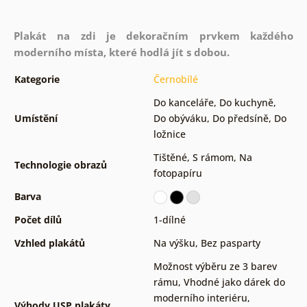
Plakát na zdi je dekoračním prvkem každého
moderního místa, které hodlá jít s dobou.
Kategorie
Černobílé
Do kanceláře
,
Do kuchyně
,
Umístění
Do obýváku
,
Do předsíně
,
Do
ložnice
Tištěné
,
S rámom
,
Na
Technologie obrazů
fotopapíru
Barva
Počet dílů
1-dílné
Vzhled plakátů
Na výšku
,
Bez pasparty
Možnost výběru ze 3 barev
rámu
,
Vhodné jako dárek do
moderního interiéru
,
Výhody USP plakáty