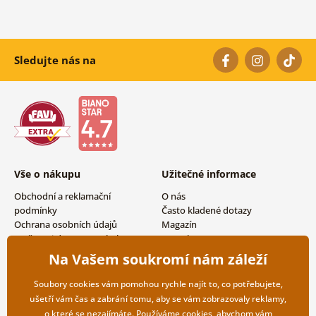
Sledujte nás na
Vše o nákupu
Užitečné informace
Obchodní a reklamační
O nás
podmínky
Často kladené dotazy
Ochrana osobních údajů
Magazín
Možnosti dopravy a platby
Kontakty
Vrácení zboží
Velkoobchodní spolupráce
Na Vašem soukromí nám záleží
Soubory cookies vám pomohou rychle najít to, co potřebujete,
ušetří vám čas a zabrání tomu, aby se vám zobrazovaly reklamy,
o které se nezajímáte. Používáme
cookies
, abychom vám