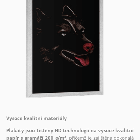
Vysoce kvalitní materiály
Plakáty jsou tištěny HD technologií na vysoce kvalitní
papír s gramáží 200 g/m²,
přičemž je zajištěna dokonalá