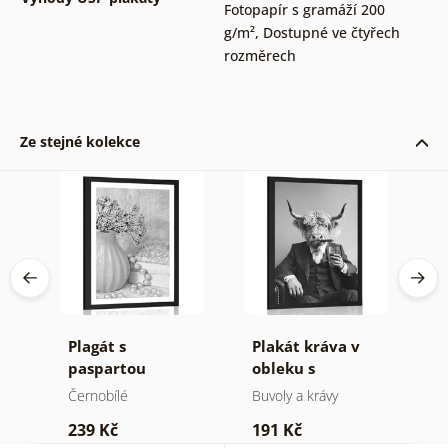
Fotopapír s gramáží 200
g/m²
,
Dostupné ve čtyřech
rozměrech
Ze stejné kolekce
cí
Plagát s
Plakát kráva v
P
v
paspartou
obleku s
p
luxusní zátiší v
doutníkem a
k
Černobílé
Buvoly a krávy
Č
černo bílém
whisky
M
239 Kč
191 Kč
1
provedení
č