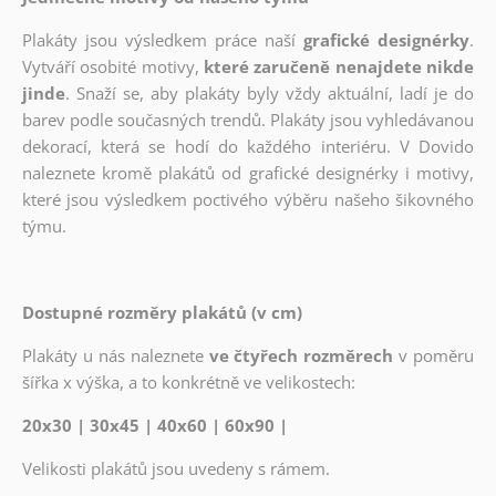
Plakáty jsou výsledkem práce naší
grafické designérky
.
Vytváří osobité motivy,
které zaručeně nenajdete nikde
jinde
. Snaží se, aby plakáty byly vždy aktuální, ladí je do
barev podle současných trendů. Plakáty jsou vyhledávanou
dekorací, která se hodí do každého interiéru. V Dovido
naleznete kromě plakátů od grafické designérky i motivy,
které jsou výsledkem poctivého výběru našeho šikovného
týmu.
Dostupné rozměry plakátů (v cm)
Plakáty u nás naleznete
ve čtyřech rozměrech
v poměru
šířka x výška, a to konkrétně ve velikostech:
20x30 | 30x45 | 40x60 | 60x90 |
Velikosti plakátů jsou uvedeny s rámem.