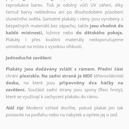
reprodukce barev. Tisk je odolný vůči UV záření, díky
čemuž barvy neblednou ani po dlouhodobém působení
slunečního světla. Samotné plakáty i rámy jsou vyrobeny z
bezpečných materiálů bez zápachu, takže
jsou vhodné do
každé místnosti,
ložnice nebo
do dětského pokoje.
Plakáty i přes kvalitní materiály nedoporučujeme
umisťovat na místa s vysokou vlhkostí.
Jednoduché zavěšení
Plakáty jsou dodávány zvlášť s rámem. Přední část
chrání
plexisklo. Na zadní straně je MDF
(dřevovláknitá)
deska,
na které jsou
připevněny dva háčky na
zavěšení.
Součástí zadní strany jsou spony (flexi hroty),
které se využívají k zachycení plakátu do rámu.
Náš tip:
Moderní vzhled docílíte, pokud plakát jen tak
postavíte na podlahu nebo na nábytek a opřete jej o zeď.