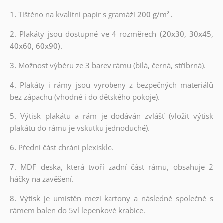
1.
Tištěno na kvalitní papír s gramáží
200 g/m²
.
2.
Plakáty jsou dostupné ve 4 rozměrech
(20x30, 30x45,
40x60, 60x90).
3.
Možnost výběru ze 3 barev rámu (bílá, černá, stříbrná).
4.
Plakáty i rámy jsou vyrobeny z bezpečných materiálů
bez zápachu (vhodné i do dětského pokoje).
5.
Výtisk plakátu a rám je dodáván zvlášť (vložit výtisk
plakátu do rámu je vskutku jednoduché).
6.
Přední část chrání plexisklo.
7.
MDF deska, která tvoří zadní část rámu, obsahuje 2
háčky na zavěšení.
8.
Výtisk je umístěn mezi kartony a následně společně s
rámem balen do 5vl lepenkové krabice.