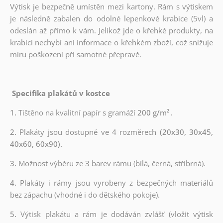
Výtisk je bezpečně umístěn mezi kartony. Rám s výtiskem
je následně zabalen do odolné lepenkové krabice (5vl) a
odeslán až přímo k vám. Jelikož jde o křehké produkty, na
krabici nechybí ani informace o křehkém zboží, což snižuje
míru poškození při samotné přepravě.
Specifika plakátů v kostce
1.
Tištěno na kvalitní papír s gramáží
200 g/m²
.
2.
Plakáty jsou dostupné ve 4 rozměrech
(20x30, 30x45,
40x60, 60x90).
3.
Možnost výběru ze 3 barev rámu (bílá, černá, stříbrná).
4.
Plakáty i rámy jsou vyrobeny z bezpečných materiálů
bez zápachu (vhodné i do dětského pokoje).
5.
Výtisk plakátu a rám je dodáván zvlášť (vložit výtisk