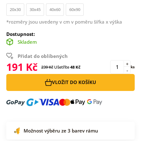
20x30
30x45
40x60
60x90
*rozměry jsou uvedeny v cm v poměru šířka x výška
Dostupnost:
Skladem
Přidat do oblíbených
191 Kč
+
239 Kč
Ušetříte
48 Kč
ks
-
VLOŽIT DO KOŠÍKU
Možnost výběru ze 3 barev rámu