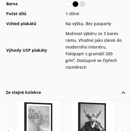
Barva
Počet dílů
1-dílné
Vzhled plakátů
Na výšku
,
Bez pasparty
Možnost výběru ze 3 barev
rámu
,
Vhodné jako dárek do
moderního interiéru
,
Výhody USP plakáty
Fotopapír s gramáží 200
g/m²
,
Dostupné ve čtyřech
rozměrech
Ze stejné kolekce