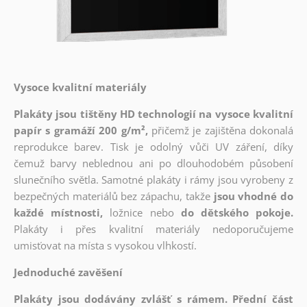
Vysoce kvalitní materiály
Plakáty jsou tištěny HD technologií na vysoce kvalitní
papír s gramáží 200 g/m²,
přičemž je zajištěna dokonalá
reprodukce barev. Tisk je odolný vůči UV záření, díky
čemuž barvy neblednou ani po dlouhodobém působení
slunečního světla. Samotné plakáty i rámy jsou vyrobeny z
bezpečných materiálů bez zápachu, takže
jsou vhodné do
každé místnosti,
ložnice nebo
do dětského pokoje.
Plakáty i přes kvalitní materiály nedoporučujeme
umisťovat na místa s vysokou vlhkostí.
Jednoduché zavěšení
Plakáty jsou dodávány zvlášť s rámem. Přední část