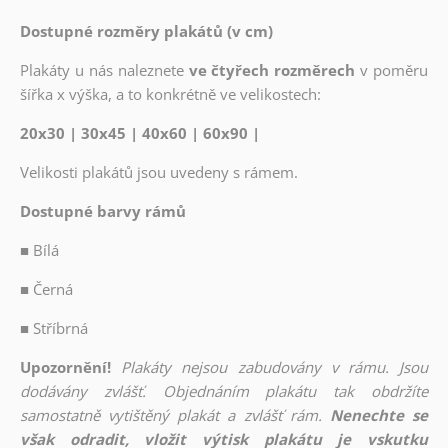
Dostupné rozměry plakátů (v cm)
Plakáty u nás naleznete
ve čtyřech rozměrech
v poměru
šířka x výška, a to konkrétně ve velikostech:
20x30 | 30x45 | 40x60 | 60x90 |
Velikosti plakátů jsou uvedeny s rámem.
Dostupné barvy rámů
■
Bílá
■
Černá
■
Stříbrná
Upozornění!
Plakáty nejsou zabudovány v rámu. Jsou
dodávány zvlášť. Objednáním plakátu tak obdržíte
samostatně vytištěný plakát a zvlášť rám.
Nenechte se
však odradit, vložit výtisk plakátu je vskutku