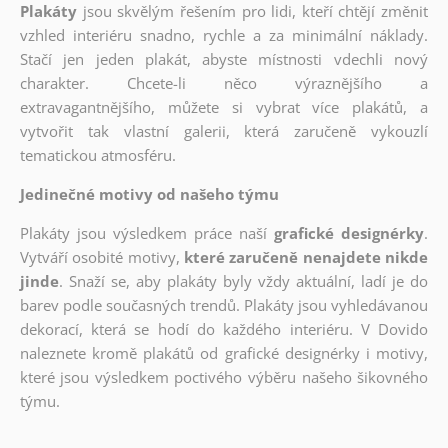
Plakáty
jsou skvělým řešením pro lidi, kteří chtějí změnit
vzhled interiéru snadno, rychle a za minimální náklady.
Stačí jen jeden plakát, abyste místnosti vdechli nový
charakter. Chcete-li něco výraznějšího a
extravagantnějšího, můžete si vybrat více plakátů, a
vytvořit tak vlastní galerii, která zaručeně vykouzlí
tematickou atmosféru.
Jedinečné motivy od našeho týmu
Plakáty jsou výsledkem práce naší
grafické designérky
.
Vytváří osobité motivy,
které zaručeně nenajdete nikde
jinde
. Snaží se, aby plakáty byly vždy aktuální, ladí je do
barev podle současných trendů. Plakáty jsou vyhledávanou
dekorací, která se hodí do každého interiéru. V Dovido
naleznete kromě plakátů od grafické designérky i motivy,
které jsou výsledkem poctivého výběru našeho šikovného
týmu.