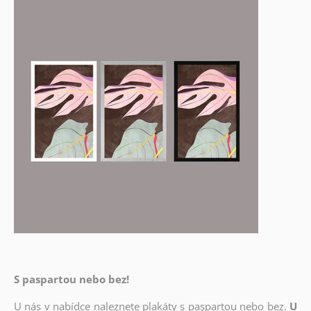
S paspartou nebo bez!
U nás v nabídce naleznete plakáty s paspartou nebo bez.
U