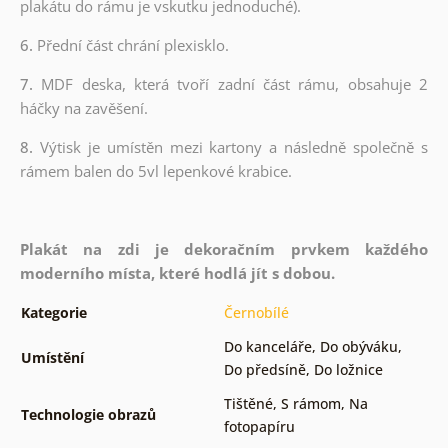
plakátu do rámu je vskutku jednoduché).
6.
Přední část chrání plexisklo.
7.
MDF deska, která tvoří zadní část rámu, obsahuje 2
háčky na zavěšení.
8.
Výtisk je umístěn mezi kartony a následně společně s
rámem balen do 5vl lepenkové krabice.
Plakát na zdi je dekoračním prvkem každého
moderního místa, které hodlá jít s dobou.
Kategorie
Černobílé
Do kanceláře
,
Do obýváku
,
Umístění
Do předsíně
,
Do ložnice
Tištěné
,
S rámom
,
Na
Technologie obrazů
fotopapíru