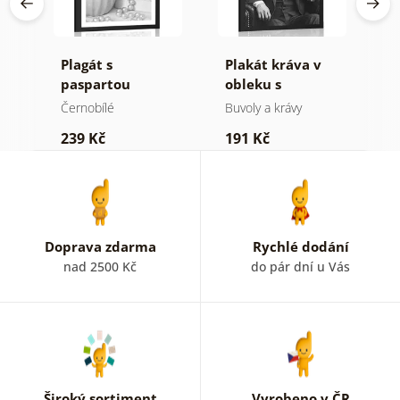
cí
Plagát s
Plakát kráva v
P
v
paspartou
obleku s
p
luxusní zátiší v
doutníkem a
k
Černobílé
Buvoly a krávy
Č
černo bílém
whisky
M
239 Kč
191 Kč
1
provedení
č
p
Doprava zdarma
Rychlé dodání
nad 2500 Kč
do pár dní u Vás
Široký sortiment
Vyrobeno v ČR