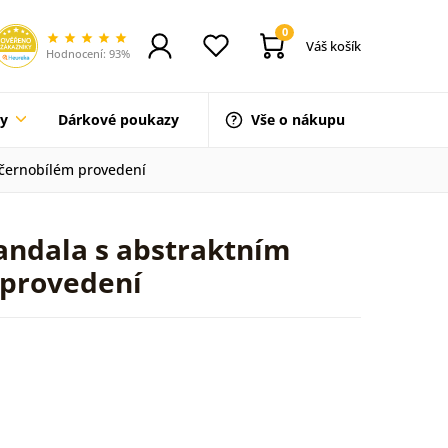
0
Váš košík
Hodnocení: 93%
ty
Dárkové poukazy
Vše o nákupu
 černobílém provedení
andala s abstraktním
 provedení