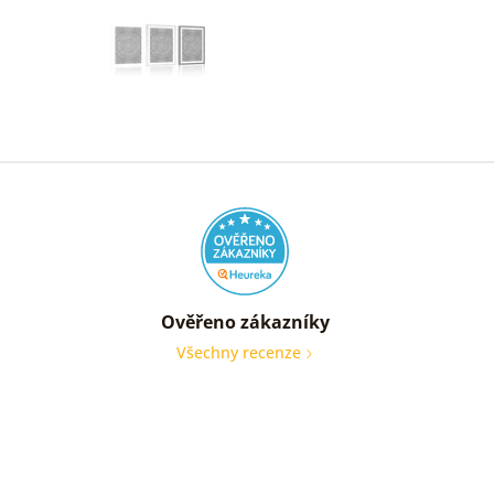
Ověřeno zákazníky
Všechny recenze
nic
Ověře
zákaz
05. 08