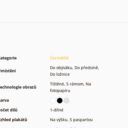
ategorie
Černobílé
Do obýváku
,
Do předsíně
,
místění
Do ložnice
Tištěné
,
S rámom
,
Na
echnologie obrazů
fotopapíru
arva
očet dílů
1-dílné
zhled plakátů
Na výšku
,
S paspartou