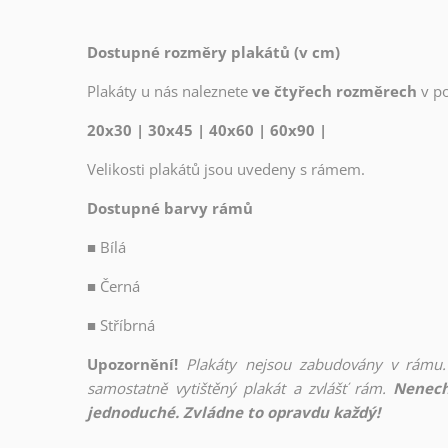
Dostupné rozměry plakátů (v cm)
Plakáty u nás naleznete
ve čtyřech rozměrech
v p
20x30 | 30x45 | 40x60 | 60x90 |
Velikosti plakátů jsou uvedeny s rámem.
Dostupné barvy rámů
■
Bílá
■
Černá
■
Stříbrná
Upozornění!
Plakáty nejsou zabudovány v rámu.
samostatně vytištěný plakát a zvlášť rám.
Nenech
jednoduché. Zvládne to opravdu každý!