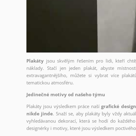
Plakáty
jsou skvělým řešením pro lidi, kteří cht
náklady. Stačí jen jeden plakát, abyste místnost
extravagantnějšího, můžete si vybrat více plakátů
tematickou atmosféru.
Jedinečné motivy od našeho týmu
Plakáty jsou výsledkem práce naší
grafické desig
nikde jinde
. Snaží se, aby plakáty byly vždy aktuá
vyhledávanou dekorací, která se hodí do každého 
designérky i motivy, které jsou výsledkem poctivé