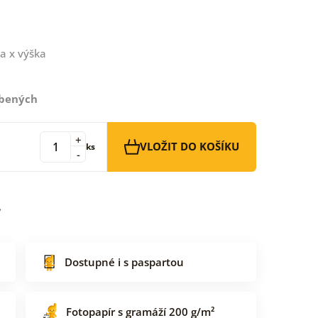
a x výška
íbených
+
VLOŽIT DO KOŠÍKU
ks
-
Dostupné i s paspartou
Fotopapír s gramáží 200 g/m²