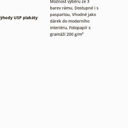
Možnost výběru ze 3
barev rámu
,
Dostupné i s
paspartou
,
Vhodné jako
ýhody USP plakáty
dárek do moderního
interiéru
,
Fotopapír s
gramáží 200 g/m²