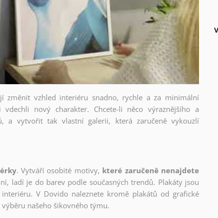
V
ějí změnit vzhled interiéru snadno, rychle a za minimální
i vdechli nový charakter. Chcete-li něco výraznějšího a
, a vytvořit tak vlastní galerii, která zaručeně vykouzlí
nérky
. Vytváří osobité motivy,
které zaručeně nenajdete
lní, ladí je do barev podle současných trendů. Plakáty jsou
interiéru. V Dovido naleznete kromě plakátů od grafické
ho výběru našeho šikovného týmu.