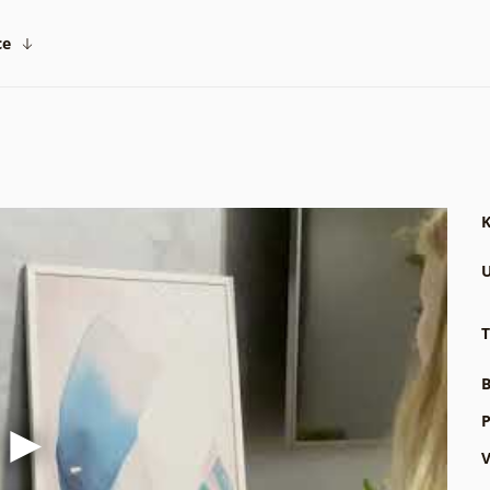
ce
K
U
T
B
P
V