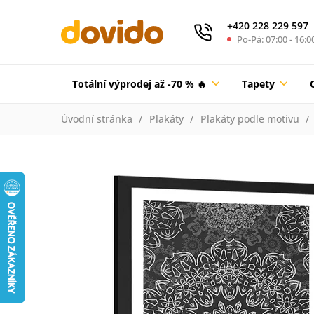
+420 228 229 597
Po-Pá: 07:00 - 16:0
Totální výprodej až -70 % 🔥
Tapety
Úvodní stránka
Plakáty
Plakáty podle motivu