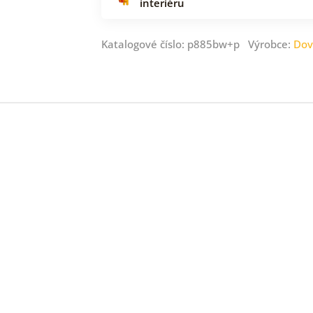
interiéru
Katalogové číslo: p885bw+p Výrobce:
Dov
ný
ník
.