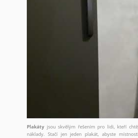
Plakáty
jsou skvělým řešením pro lidi, kteří cht
náklady. Stačí jen jeden plakát, abyste místnost