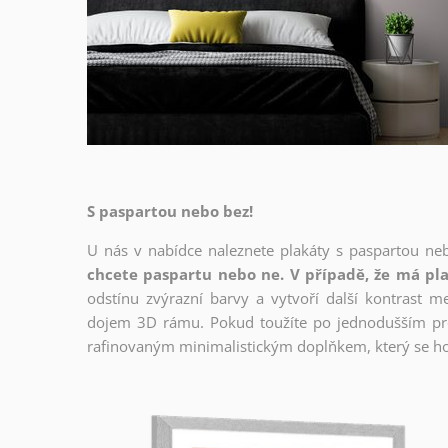
S paspartou nebo bez!
U nás v nabídce naleznete plakáty s paspartou ne
chcete paspartu nebo ne. V případě, že má pla
odstínu zvýrazní barvy a vytvoří další kontrast 
dojem 3D rámu. Pokud toužíte po jednodušším prov
rafinovaným minimalistickým doplňkem, který se ho