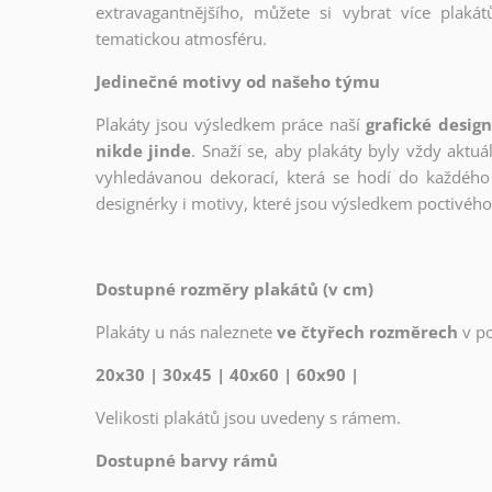
extravagantnějšího, můžete si vybrat více plakátů
tematickou atmosféru.
Jedinečné motivy od našeho týmu
Plakáty jsou výsledkem práce naší
grafické desig
nikde jinde
. Snaží se, aby plakáty byly vždy aktuá
vyhledávanou dekorací, která se hodí do každého 
designérky i motivy, které jsou výsledkem poctivé
Dostupné rozměry plakátů (v cm)
Plakáty u nás naleznete
ve čtyřech rozměrech
v p
20x30 | 30x45 | 40x60 | 60x90 |
Velikosti plakátů jsou uvedeny s rámem.
Dostupné barvy rámů