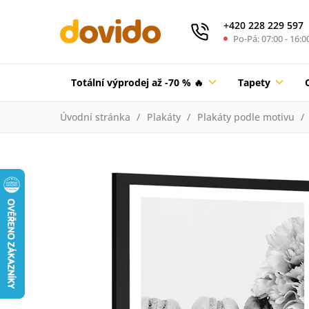
+420 228 229 597
Po-Pá: 07:00 - 16:0
Totální výprodej až -70 % 🔥
Tapety
Úvodní stránka
Plakáty
Plakáty podle motivu