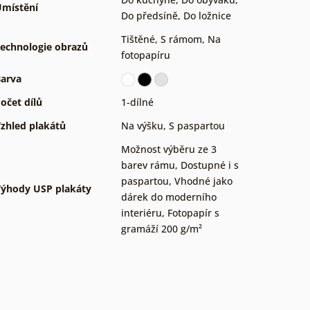
místění
Do předsíně
,
Do ložnice
Tištěné
,
S rámom
,
Na
echnologie obrazů
fotopapíru
arva
očet dílů
1-dílné
zhled plakátů
Na výšku
,
S paspartou
Možnost výběru ze 3
barev rámu
,
Dostupné i s
paspartou
,
Vhodné jako
ýhody USP plakáty
dárek do moderního
interiéru
,
Fotopapír s
gramáží 200 g/m²