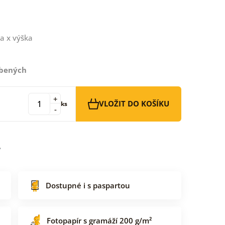
a x výška
íbených
+
VLOŽIT DO KOŠÍKU
ks
-
Dostupné i s paspartou
Fotopapír s gramáží 200 g/m²