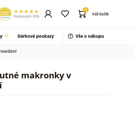
0
Váš košík
Hodnocení: 93%
ty
Dárkové poukazy
Vše o nákupu
rovedení
hutné makronky v
í