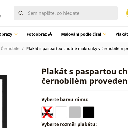
0
Obrazy
Fotoobraz 📤
Malování podle čísel
Plaká
Černobílé
Plakát s paspartou chutné makronky v černobílém p
Plakát s paspartou c
černobílém proveden
Vyberte barvu rámu:
Vyberte rozměr plakátu: