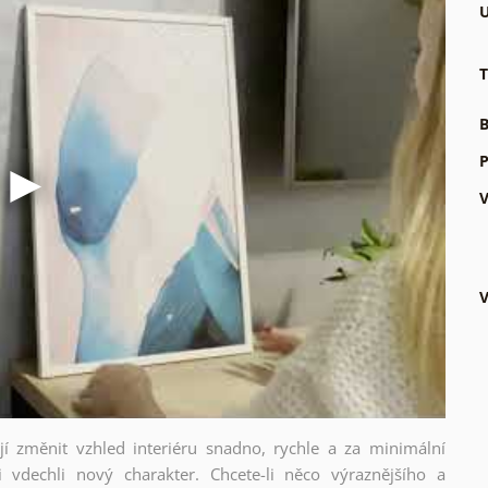
U
T
B
P
V
V
ějí změnit vzhled interiéru snadno, rychle a za minimální
i vdechli nový charakter. Chcete-li něco výraznějšího a