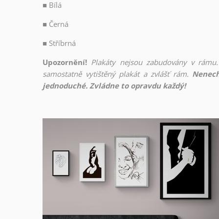
■
Bílá
■
Černá
■
Stříbrná
Upozornění!
Plakáty nejsou zabudovány v rámu.
samostatně vytištěný plakát a zvlášť rám.
Nenech
jednoduché. Zvládne to opravdu každý!