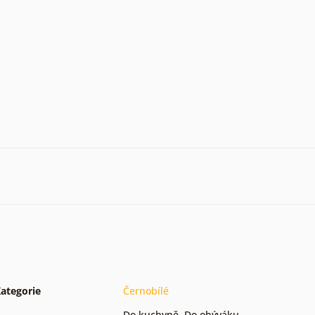
ategorie
Černobílé
Do kuchyně
,
Do obýváku
,