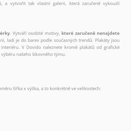
, a vytvořit tak vlastní galerii, která zaručeně vykouzlí
nérky
. Vytváří osobité motivy,
které zaručeně nenajdete
lní, ladí je do barev podle současných trendů. Plakáty jsou
interiéru. V Dovido naleznete kromě plakátů od grafické
ho výběru našeho šikovného týmu.
oměru šířka x výška, a to konkrétně ve velikostech: