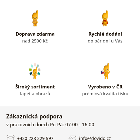
p
Doprava zdarma
Rychlé dodání
nad 2500 Kč
do pár dní u Vás
Široký sortiment
Vyrobeno v ČR
tapet a obrazů
prémiová kvalita tisku
Zákaznická podpora
v pracovních dnech Po-Pá: 07:00 - 16:00
+420 228 229 597
info@dovido.cz