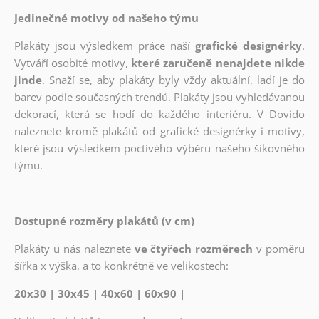
Jedinečné motivy od našeho týmu
Plakáty jsou výsledkem práce naší
grafické designérky
.
Vytváří osobité motivy,
které zaručeně nenajdete nikde
jinde
. Snaží se, aby plakáty byly vždy aktuální, ladí je do
barev podle současných trendů. Plakáty jsou vyhledávanou
dekorací, která se hodí do každého interiéru. V Dovido
naleznete kromě plakátů od grafické designérky i motivy,
které jsou výsledkem poctivého výběru našeho šikovného
týmu.
Dostupné rozměry plakátů (v cm)
Plakáty u nás naleznete
ve čtyřech rozměrech
v poměru
šířka x výška, a to konkrétně ve velikostech:
20x30 | 30x45 | 40x60 | 60x90 |