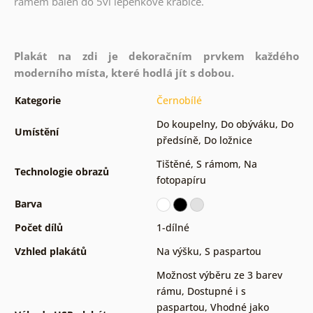
rámem balen do 5vl lepenkové krabice.
Plakát na zdi je dekoračním prvkem každého
moderního místa, které hodlá jít s dobou.
Kategorie
Černobílé
Do koupelny
,
Do obýváku
,
Do
Umístění
předsíně
,
Do ložnice
Tištěné
,
S rámom
,
Na
Technologie obrazů
fotopapíru
Barva
Počet dílů
1-dílné
Vzhled plakátů
Na výšku
,
S paspartou
Možnost výběru ze 3 barev
rámu
,
Dostupné i s
paspartou
,
Vhodné jako