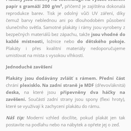
papír s gramáží 200 g/m²,
přičemž je zajištěna dokonalá
reprodukce barev. Tisk je odolný vůči UV záření, díky
čemuž barvy neblednou ani po dlouhodobém působení
slunečního světla. Samotné plakáty i rámy jsou vyrobeny z
bezpečných materiálů bez zápachu, takže
jsou vhodné do
každé místnosti,
ložnice nebo
do dětského pokoje.
Plakáty i přes kvalitní materiály nedoporučujeme
umisťovat na místa s vysokou vlhkostí.
Jednoduché zavěšení
Plakáty jsou dodávány zvlášť s rámem. Přední část
chrání
plexisklo. Na zadní straně je MDF
(dřevovláknitá)
deska,
na které jsou
připevněny dva háčky na
zavěšení.
Součástí zadní strany jsou spony (flexi hroty),
které se využívají k zachycení plakátu do rámu.
Náš tip:
Moderní vzhled docílíte, pokud plakát jen tak
postavíte na podlahu nebo na nábytek a opřete jej o zeď.