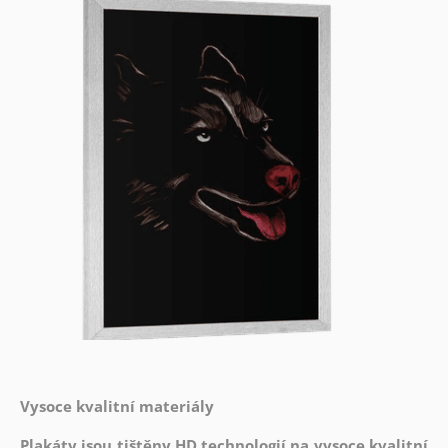
Vysoce kvalitní materiály
Plakáty jsou tištěny HD technologií na vysoce kvalitní