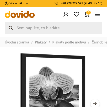
Vše o nákupu
+420 228 229 597
(Po-Pá: 7 - 16)
0
Úvodní stránka
Plakáty
Plakáty podle motivu
Černobíl