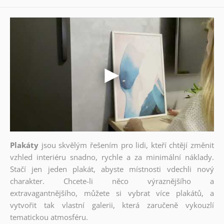
Plakáty
jsou skvělým řešením pro lidi, kteří chtějí změnit
vzhled interiéru snadno, rychle a za minimální náklady.
Stačí jen jeden plakát, abyste místnosti vdechli nový
charakter. Chcete-li něco výraznějšího a
extravagantnějšího, můžete si vybrat více plakátů, a
vytvořit tak vlastní galerii, která zaručeně vykouzlí
tematickou atmosféru.