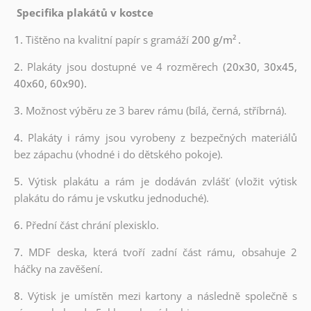
Specifika plakátů v kostce
1.
Tištěno na kvalitní papír s gramáží
200 g/m²
.
2.
Plakáty jsou dostupné ve 4 rozměrech
(20x30, 30x45,
40x60, 60x90).
3.
Možnost výběru ze 3 barev rámu (bílá, černá, stříbrná).
4.
Plakáty i rámy jsou vyrobeny z bezpečných materiálů
bez zápachu (vhodné i do dětského pokoje).
5.
Výtisk plakátu a rám je dodáván zvlášť (vložit výtisk
plakátu do rámu je vskutku jednoduché).
6.
Přední část chrání plexisklo.
7.
MDF deska, která tvoří zadní část rámu, obsahuje 2
háčky na zavěšení.
8.
Výtisk je umístěn mezi kartony a následně společně s