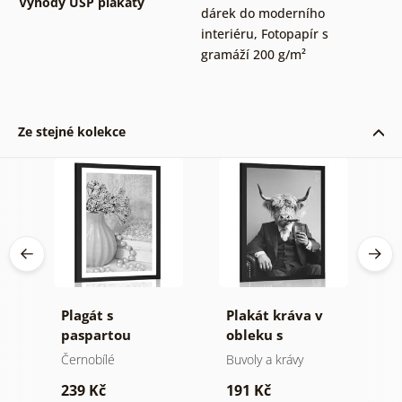
Výhody USP plakáty
dárek do moderního
interiéru
,
Fotopapír s
gramáží 200 g/m²
Ze stejné kolekce
cí
Plagát s
Plakát kráva v
P
v
paspartou
obleku s
p
luxusní zátiší v
doutníkem a
k
Černobílé
Buvoly a krávy
Č
černo bílém
whisky
M
239 Kč
191 Kč
1
provedení
č