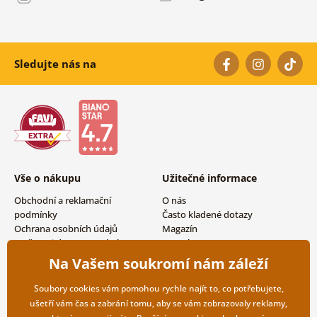
Sledujte nás na
Vše o nákupu
Užitečné informace
Obchodní a reklamační
O nás
podmínky
Často kladené dotazy
Ochrana osobních údajů
Magazín
Možnosti dopravy a platby
Kontakty
Vrácení zboží
Velkoobchodní spolupráce
Na Vašem soukromí nám záleží
Soubory cookies vám pomohou rychle najít to, co potřebujete,
ušetří vám čas a zabrání tomu, aby se vám zobrazovaly reklamy,