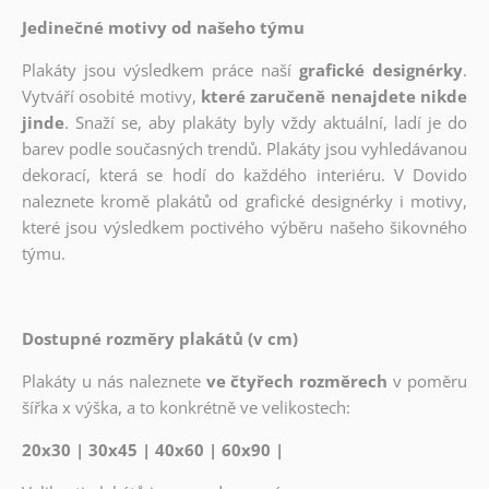
Jedinečné motivy od našeho týmu
Plakáty jsou výsledkem práce naší
grafické designérky
.
Vytváří osobité motivy,
které zaručeně nenajdete nikde
jinde
. Snaží se, aby plakáty byly vždy aktuální, ladí je do
barev podle současných trendů. Plakáty jsou vyhledávanou
dekorací, která se hodí do každého interiéru. V Dovido
naleznete kromě plakátů od grafické designérky i motivy,
které jsou výsledkem poctivého výběru našeho šikovného
týmu.
Dostupné rozměry plakátů (v cm)
Plakáty u nás naleznete
ve čtyřech rozměrech
v poměru
šířka x výška, a to konkrétně ve velikostech:
20x30 | 30x45 | 40x60 | 60x90 |