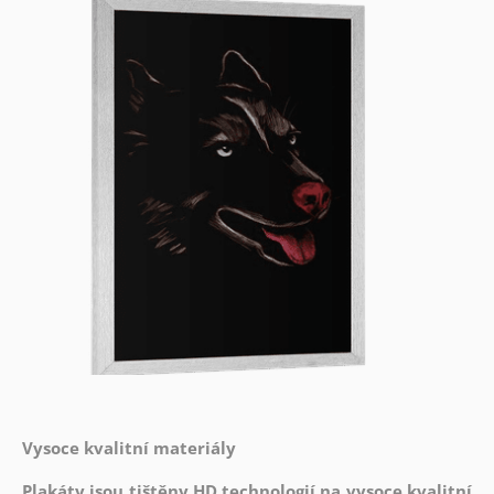
Vysoce kvalitní materiály
Plakáty jsou tištěny HD technologií na vysoce kvalitní