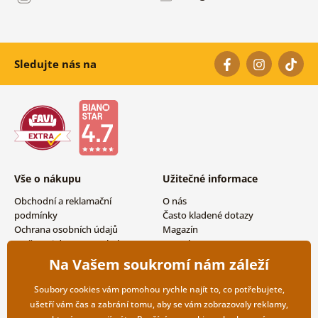
Sledujte nás na
Vše o nákupu
Užitečné informace
Obchodní a reklamační
O nás
podmínky
Často kladené dotazy
Ochrana osobních údajů
Magazín
Možnosti dopravy a platby
Kontakty
Vrácení zboží
Velkoobchodní spolupráce
Na Vašem soukromí nám záleží
Soubory cookies vám pomohou rychle najít to, co potřebujete,
ušetří vám čas a zabrání tomu, aby se vám zobrazovaly reklamy,