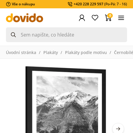
Vše o nákupu
+420 228 229 597
(Po-Pá: 7 - 16)
0
Úvodní stránka
Plakáty
Plakáty podle motivu
Černobíl