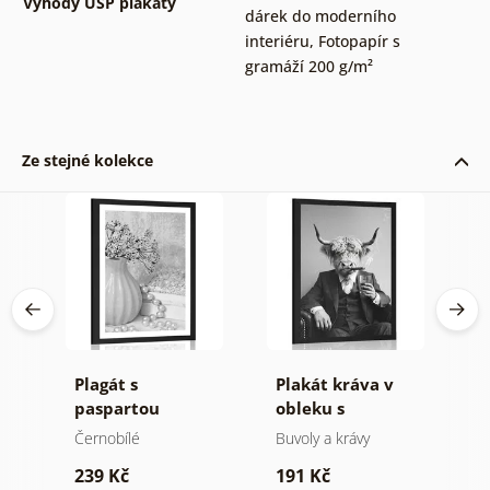
Výhody USP plakáty
dárek do moderního
interiéru
,
Fotopapír s
gramáží 200 g/m²
Ze stejné kolekce
cí
Plagát s
Plakát kráva v
P
v
paspartou
obleku s
p
luxusní zátiší v
doutníkem a
k
Černobílé
Buvoly a krávy
Č
černo bílém
whisky
M
239 Kč
191 Kč
1
provedení
č