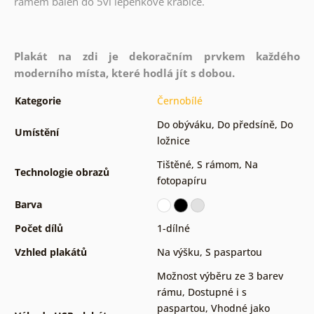
rámem balen do 5vl lepenkové krabice.
Plakát na zdi je dekoračním prvkem každého
moderního místa, které hodlá jít s dobou.
Kategorie
Černobílé
Do obýváku
,
Do předsíně
,
Do
Umístění
ložnice
Tištěné
,
S rámom
,
Na
Technologie obrazů
fotopapíru
Barva
Počet dílů
1-dílné
Vzhled plakátů
Na výšku
,
S paspartou
Možnost výběru ze 3 barev
rámu
,
Dostupné i s
paspartou
,
Vhodné jako