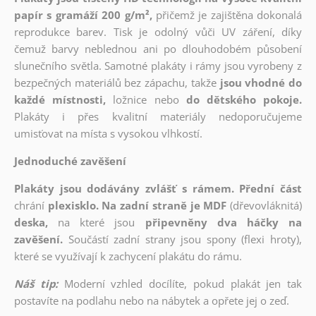
papír s gramáží 200 g/m²,
přičemž je zajištěna dokonalá
reprodukce barev. Tisk je odolný vůči UV záření, díky
čemuž barvy neblednou ani po dlouhodobém působení
slunečního světla. Samotné plakáty i rámy jsou vyrobeny z
bezpečných materiálů bez zápachu, takže
jsou vhodné do
každé místnosti,
ložnice nebo
do dětského pokoje.
Plakáty i přes kvalitní materiály nedoporučujeme
umisťovat na místa s vysokou vlhkostí.
Jednoduché zavěšení
Plakáty jsou dodávány zvlášť s rámem. Přední část
chrání
plexisklo. Na zadní straně je MDF
(dřevovláknitá)
deska,
na které jsou
připevněny dva háčky na
zavěšení.
Součástí zadní strany jsou spony (flexi hroty),
které se využívají k zachycení plakátu do rámu.
Náš tip:
Moderní vzhled docílíte, pokud plakát jen tak
postavíte na podlahu nebo na nábytek a opřete jej o zeď.