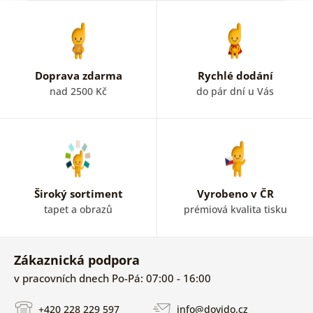
p
Doprava zdarma
Rychlé dodání
nad 2500 Kč
do pár dní u Vás
Široký sortiment
Vyrobeno v ČR
tapet a obrazů
prémiová kvalita tisku
Zákaznická podpora
v pracovních dnech Po-Pá: 07:00 - 16:00
+420 228 229 597
info@dovido.cz