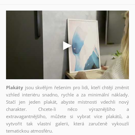
Plakáty
jsou skvělým řešením pro lidi, kteří chtějí změnit
vzhled interiéru snadno, rychle a za minimální náklady.
Stačí jen jeden plakát, abyste místnosti vdechli nový
charakter. Chcete-li něco výraznějšího a
extravagantnějšího, můžete si vybrat více plakátů, a
vytvořit tak vlastní galerii, která zaručeně vykouzlí
tematickou atmosféru.