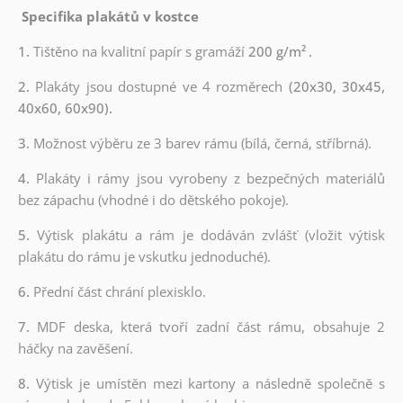
Specifika plakátů v kostce
1.
Tištěno na kvalitní papír s gramáží
200 g/m²
.
2.
Plakáty jsou dostupné ve 4 rozměrech
(20x30, 30x45,
40x60, 60x90).
3.
Možnost výběru ze 3 barev rámu (bílá, černá, stříbrná).
4.
Plakáty i rámy jsou vyrobeny z bezpečných materiálů
bez zápachu (vhodné i do dětského pokoje).
5.
Výtisk plakátu a rám je dodáván zvlášť (vložit výtisk
plakátu do rámu je vskutku jednoduché).
6.
Přední část chrání plexisklo.
7.
MDF deska, která tvoří zadní část rámu, obsahuje 2
háčky na zavěšení.
8.
Výtisk je umístěn mezi kartony a následně společně s