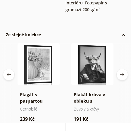
interiéru
,
Fotopapír s
gramáží 200 g/m²
Ze stejné kolekce
cí
Plagát s
Plakát kráva v
P
v
paspartou
obleku s
p
luxusní zátiší v
doutníkem a
k
Černobílé
Buvoly a krávy
Č
černo bílém
whisky
M
239 Kč
191 Kč
1
provedení
č
p