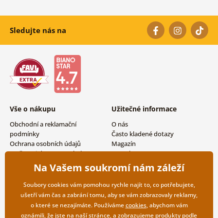
Sledujte nás na
Vše o nákupu
Užitečné informace
Obchodní a reklamační
O nás
podmínky
Často kladené dotazy
Ochrana osobních údajů
Magazín
Možnosti dopravy a platby
Kontakty
Vrácení zboží
Velkoobchodní spolupráce
Na Vašem soukromí nám záleží
Soubory cookies vám pomohou rychle najít to, co potřebujete,
ušetří vám čas a zabrání tomu, aby se vám zobrazovaly reklamy,
o které se nezajímáte. Používáme
cookies
, abychom vám
oznámili, že jste na naší stránce, a zobrazujeme produkty podle