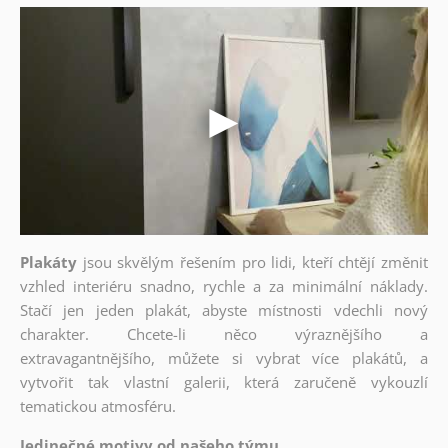
Plakáty
jsou skvělým řešením pro lidi, kteří chtějí změnit
vzhled interiéru snadno, rychle a za minimální náklady.
Stačí jen jeden plakát, abyste místnosti vdechli nový
charakter. Chcete-li něco výraznějšího a
extravagantnějšího, můžete si vybrat více plakátů, a
vytvořit tak vlastní galerii, která zaručeně vykouzlí
tematickou atmosféru.
Jedinečné motivy od našeho týmu