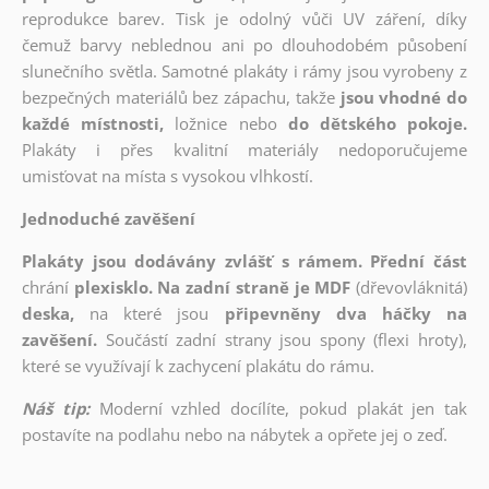
reprodukce barev. Tisk je odolný vůči UV záření, díky
čemuž barvy neblednou ani po dlouhodobém působení
slunečního světla. Samotné plakáty i rámy jsou vyrobeny z
bezpečných materiálů bez zápachu, takže
jsou vhodné do
každé místnosti,
ložnice nebo
do dětského pokoje.
Plakáty i přes kvalitní materiály nedoporučujeme
umisťovat na místa s vysokou vlhkostí.
Jednoduché zavěšení
Plakáty jsou dodávány zvlášť s rámem. Přední část
chrání
plexisklo. Na zadní straně je MDF
(dřevovláknitá)
deska,
na které jsou
připevněny dva háčky na
zavěšení.
Součástí zadní strany jsou spony (flexi hroty),
které se využívají k zachycení plakátu do rámu.
Náš tip:
Moderní vzhled docílíte, pokud plakát jen tak
postavíte na podlahu nebo na nábytek a opřete jej o zeď.