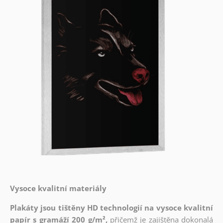
Vysoce kvalitní materiály
Plakáty jsou tištěny HD technologií na vysoce kvalitní
papír s gramáží 200 g/m²,
přičemž je zajištěna dokonalá