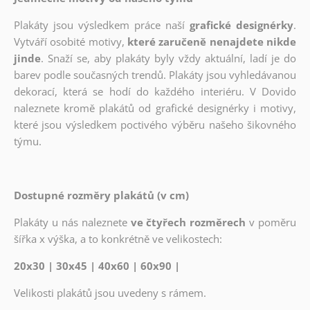
Plakáty jsou výsledkem práce naší
grafické designérky
.
Vytváří osobité motivy,
které zaručeně nenajdete nikde
jinde
. Snaží se, aby plakáty byly vždy aktuální, ladí je do
barev podle současných trendů. Plakáty jsou vyhledávanou
dekorací, která se hodí do každého interiéru. V Dovido
naleznete kromě plakátů od grafické designérky i motivy,
které jsou výsledkem poctivého výběru našeho šikovného
týmu.
Dostupné rozměry plakátů (v cm)
Plakáty u nás naleznete
ve čtyřech rozměrech
v poměru
šířka x výška, a to konkrétně ve velikostech:
20x30 | 30x45 | 40x60 | 60x90 |
Velikosti plakátů jsou uvedeny s rámem.