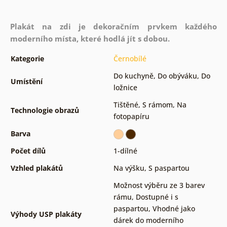
Plakát na zdi je dekoračním prvkem každého
moderního místa, které hodlá jít s dobou.
Kategorie
Černobílé
Do kuchyně
,
Do obýváku
,
Do
Umístění
ložnice
Tištěné
,
S rámom
,
Na
Technologie obrazů
fotopapíru
Barva
Počet dílů
1-dílné
Vzhled plakátů
Na výšku
,
S paspartou
Možnost výběru ze 3 barev
rámu
,
Dostupné i s
paspartou
,
Vhodné jako
Výhody USP plakáty
dárek do moderního