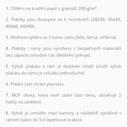
1.
Tištěno na kvalitní papír s gramáží
200 g/m²
.
2.
Plakáty jsou dostupné ve 4 rozměrech
(20x30, 30x45,
40x60, 60x90).
3.
Možnost výběru ze 3 barev rámu (bílá, černá, stříbrná).
4.
Plakáty i rámy jsou vyrobeny z bezpečných materiálů
bez zápachu (vhodné i do dětského pokoje).
5.
Výtisk plakátu a rám je dodáván zvlášť (vložit výtisk
plakátu do rámu je vskutku jednoduché).
6.
Přední část chrání plexisklo.
7.
MDF deska, která tvoří zadní část rámu, obsahuje 2
háčky na zavěšení.
8.
Výtisk je umístěn mezi kartony a následně společně s
rámem balen do 5vl lepenkové krabice.