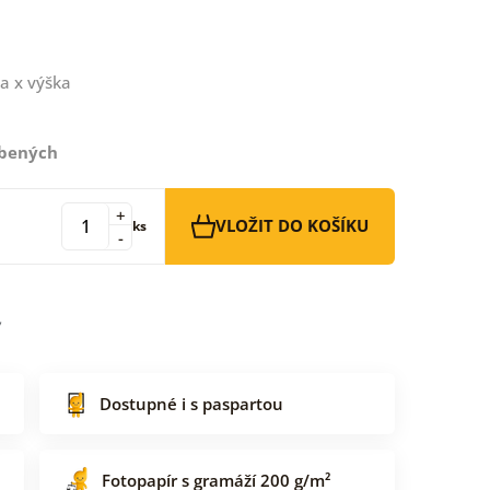
a x výška
íbených
+
VLOŽIT DO KOŠÍKU
ks
-
Dostupné i s paspartou
Fotopapír s gramáží 200 g/m²