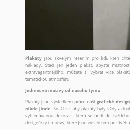
Plakáty
jsou skvělým řešením pro lidi, kteří cht
náklady. Stačí jen jeden plakát, abyste místnost
extravagantnějšího, můžete si vybrat více plakátů
tematickou atmosféru.
Jedinečné motivy od našeho týmu
Plakáty jsou výsledkem práce naší
grafické desig
nikde jinde
. Snaží se, aby plakáty byly vždy aktuá
vyhledávanou dekorací, která se hodí do každého 
designérky i motivy, které jsou výsledkem poctivé