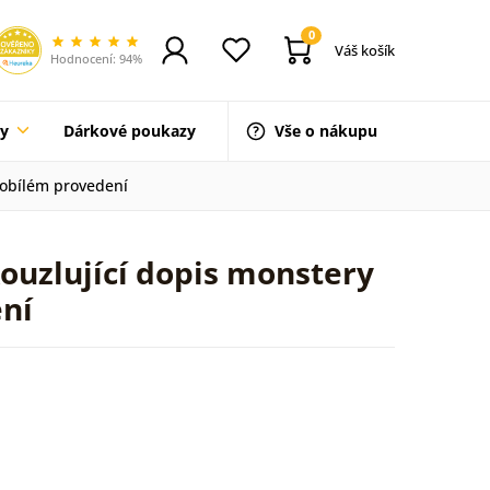
0
Váš košík
Hodnocení: 94%
ty
Dárkové poukazy
Vše o nákupu
nobílém provedení
ouzlující dopis monstery
ní