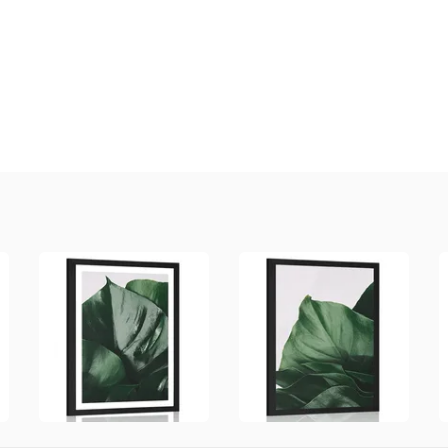
y,
st
í,
ný
ník
.