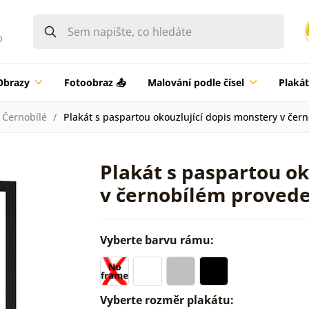
0
Obrazy
Fotoobraz 📤
Malování podle čísel
Plaká
Černobílé
Plakát s paspartou okouzlující dopis monstery v čer
Plakát s paspartou ok
v černobílém provede
Vyberte barvu rámu:
Vyberte rozměr plakátu: