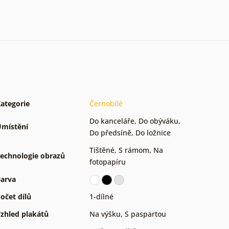
ategorie
Černobílé
Do kanceláře
,
Do obýváku
,
místění
Do předsíně
,
Do ložnice
Tištěné
,
S rámom
,
Na
echnologie obrazů
fotopapíru
arva
očet dílů
1-dílné
zhled plakátů
Na výšku
,
S paspartou