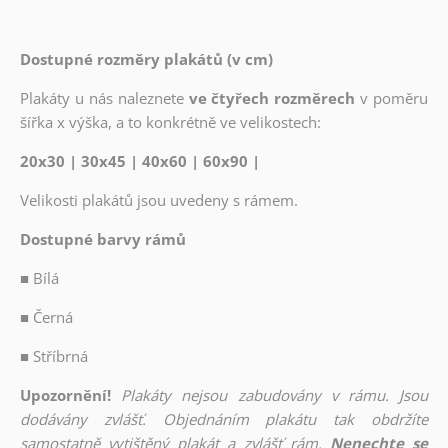
Dostupné rozměry plakátů (v cm)
Plakáty u nás naleznete
ve čtyřech rozměrech
v poměru
šířka x výška, a to konkrétně ve velikostech:
20x30 | 30x45 | 40x60 | 60x90 |
Velikosti plakátů jsou uvedeny s rámem.
Dostupné barvy rámů
■
Bílá
■
Černá
■
Stříbrná
Upozornění!
Plakáty nejsou zabudovány v rámu. Jsou
dodávány zvlášť. Objednáním plakátu tak obdržíte
samostatně vytištěný plakát a zvlášť rám.
Nenechte se