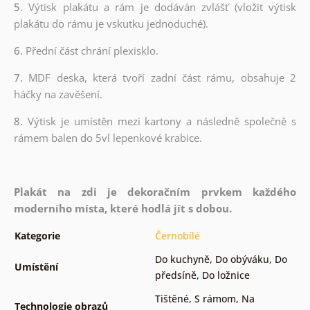
5.
Výtisk plakátu a rám je dodáván zvlášť (vložit výtisk
plakátu do rámu je vskutku jednoduché).
6.
Přední část chrání plexisklo.
7.
MDF deska, která tvoří zadní část rámu, obsahuje 2
háčky na zavěšení.
8.
Výtisk je umístěn mezi kartony a následně společně s
rámem balen do 5vl lepenkové krabice.
Plakát na zdi je dekoračním prvkem každého
moderního místa, které hodlá jít s dobou.
Kategorie
Černobílé
Do kuchyně
,
Do obýváku
,
Do
Umístění
předsíně
,
Do ložnice
Tištěné
,
S rámom
,
Na
Technologie obrazů