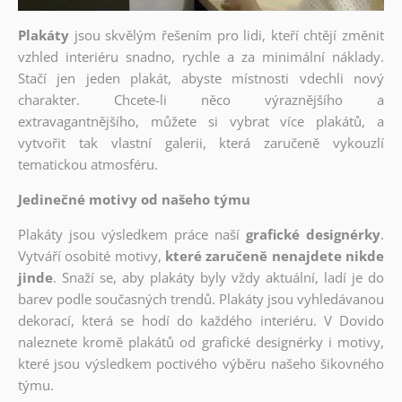
Plakáty
jsou skvělým řešením pro lidi, kteří chtějí změnit
vzhled interiéru snadno, rychle a za minimální náklady.
Stačí jen jeden plakát, abyste místnosti vdechli nový
charakter. Chcete-li něco výraznějšího a
extravagantnějšího, můžete si vybrat více plakátů, a
vytvořit tak vlastní galerii, která zaručeně vykouzlí
tematickou atmosféru.
Jedinečné motivy od našeho týmu
Plakáty jsou výsledkem práce naší
grafické designérky
.
Vytváří osobité motivy,
které zaručeně nenajdete nikde
jinde
. Snaží se, aby plakáty byly vždy aktuální, ladí je do
barev podle současných trendů. Plakáty jsou vyhledávanou
dekorací, která se hodí do každého interiéru. V Dovido
naleznete kromě plakátů od grafické designérky i motivy,
které jsou výsledkem poctivého výběru našeho šikovného
týmu.