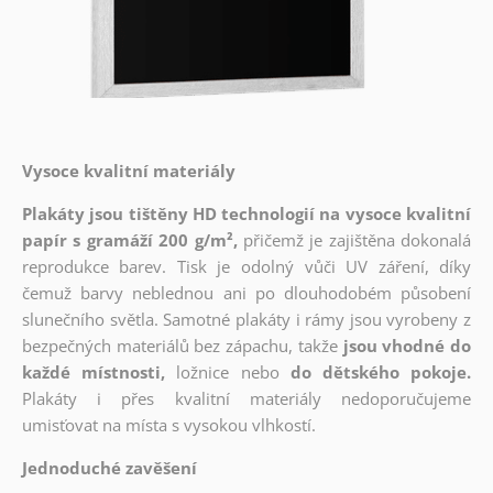
Vysoce kvalitní materiály
Plakáty jsou tištěny HD technologií na vysoce kvalitní
papír s gramáží 200 g/m²,
přičemž je zajištěna dokonalá
reprodukce barev. Tisk je odolný vůči UV záření, díky
čemuž barvy neblednou ani po dlouhodobém působení
slunečního světla. Samotné plakáty i rámy jsou vyrobeny z
bezpečných materiálů bez zápachu, takže
jsou vhodné do
každé místnosti,
ložnice nebo
do dětského pokoje.
Plakáty i přes kvalitní materiály nedoporučujeme
umisťovat na místa s vysokou vlhkostí.
Jednoduché zavěšení