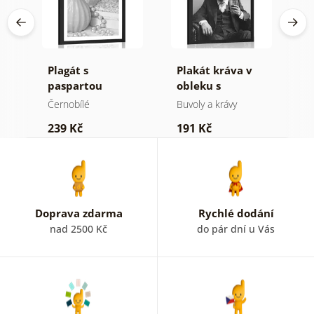
cí
Plagát s
Plakát kráva v
P
v
paspartou
obleku s
p
luxusní zátiší v
doutníkem a
k
Černobílé
Buvoly a krávy
Č
černo bílém
whisky
M
239 Kč
191 Kč
1
provedení
č
p
Doprava zdarma
Rychlé dodání
nad 2500 Kč
do pár dní u Vás