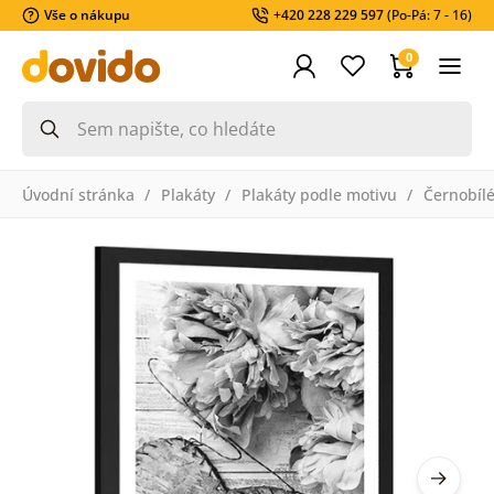
Vše o nákupu
+420 228 229 597
(Po-Pá: 7 - 16)
0
Úvodní stránka
Plakáty
Plakáty podle motivu
Černobíl