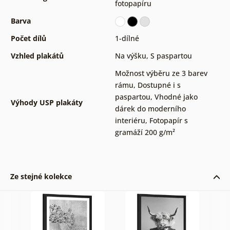
fotopapíru
Barva
Počet dílů
1-dílné
Vzhled plakátů
Na výšku
,
S paspartou
Možnost výběru ze 3 barev
rámu
,
Dostupné i s
paspartou
,
Vhodné jako
Výhody USP plakáty
dárek do moderního
interiéru
,
Fotopapír s
gramáží 200 g/m²
Ze stejné kolekce