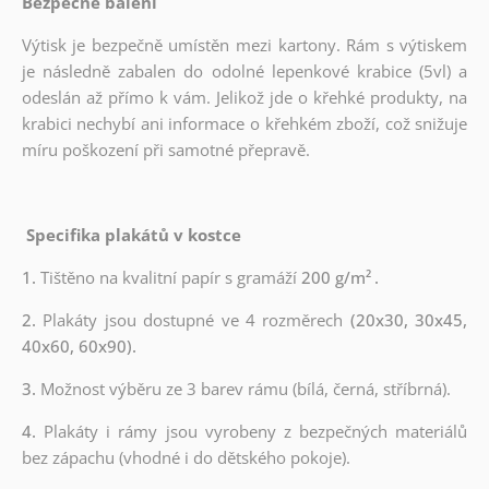
Bezpečné balení
Výtisk je bezpečně umístěn mezi kartony. Rám s výtiskem
je následně zabalen do odolné lepenkové krabice (5vl) a
odeslán až přímo k vám. Jelikož jde o křehké produkty, na
krabici nechybí ani informace o křehkém zboží, což snižuje
míru poškození při samotné přepravě.
Specifika plakátů v kostce
1.
Tištěno na kvalitní papír s gramáží
200 g/m²
.
2.
Plakáty jsou dostupné ve 4 rozměrech
(20x30, 30x45,
40x60, 60x90).
3.
Možnost výběru ze 3 barev rámu (bílá, černá, stříbrná).
4.
Plakáty i rámy jsou vyrobeny z bezpečných materiálů
bez zápachu (vhodné i do dětského pokoje).