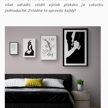
však odradit, vložit výtisk plakátu je vskutku
jednoduché. Zvládne to opravdu každý!