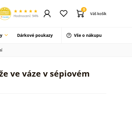
0
Váš košík
Hodnocení: 94%
ty
Dárkové poukazy
Vše o nákupu
ní
ůže ve váze v sépiovém