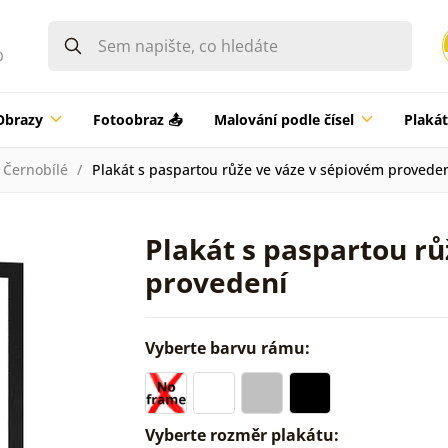
0
Obrazy
Fotoobraz 📤
Malování podle čísel
Plaká
Černobílé
Plakát s paspartou růže ve váze v sépiovém provede
Plakát s paspartou r
provedení
Vyberte barvu rámu:
Vyberte rozměr plakátu: