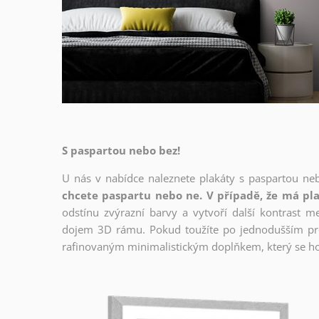
S paspartou nebo bez!
U nás v nabídce naleznete plakáty s paspartou ne
chcete paspartu nebo ne. V případě, že má pla
odstínu zvýrazní barvy a vytvoří další kontrast 
dojem 3D rámu. Pokud toužíte po jednodušším prov
rafinovaným minimalistickým doplňkem, který se ho