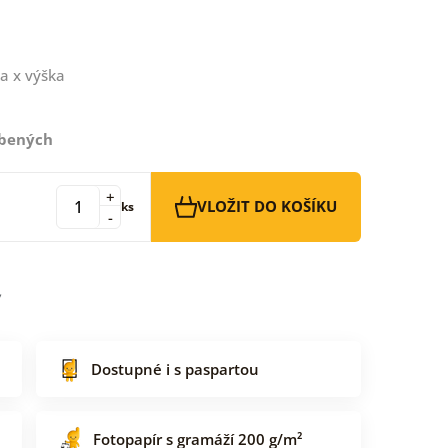
a x výška
íbených
+
VLOŽIT DO KOŠÍKU
ks
-
Dostupné i s paspartou
Fotopapír s gramáží 200 g/m²