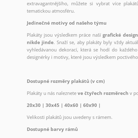
extravagantnějšího, můžete si vybrat více plakátů
tematickou atmosféru.
Jedinečné motivy od našeho týmu
Plakáty jsou výsledkem práce naší
grafické desig
nikde jinde
. Snaží se, aby plakáty byly vždy aktuá
vyhledávanou dekorací, která se hodí do každého 
designérky i motivy, které jsou výsledkem poctivé
Dostupné rozměry plakátů (v cm)
Plakáty u nás naleznete
ve čtyřech rozměrech
v p
20x30 | 30x45 | 40x60 | 60x90 |
Velikosti plakátů jsou uvedeny s rámem.
Dostupné barvy rámů