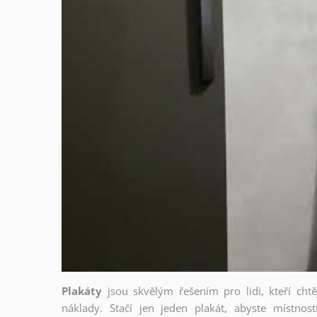
Plakáty
jsou skvělým řešením pro lidi, kteří cht
náklady. Stačí jen jeden plakát, abyste místnost