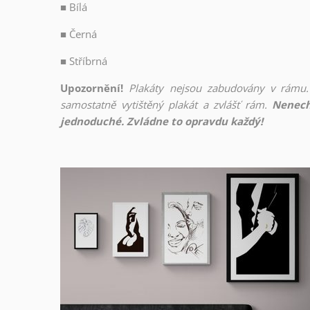
■
Bílá
■
Černá
■
Stříbrná
Upozornění!
Plakáty nejsou zabudovány v rámu.
samostatně vytištěný plakát a zvlášť rám.
Nenech
jednoduché. Zvládne to opravdu každý!