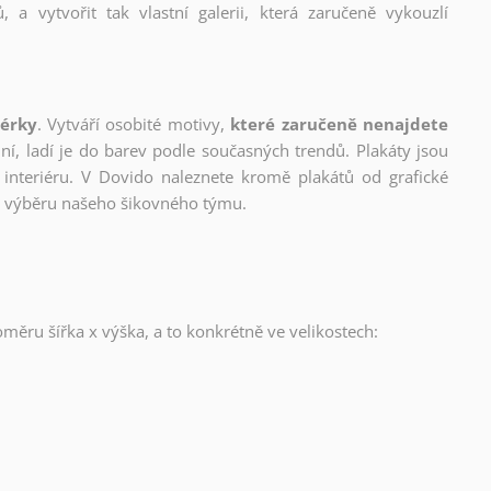
, a vytvořit tak vlastní galerii, která zaručeně vykouzlí
nérky
. Vytváří osobité motivy,
které zaručeně nenajdete
lní, ladí je do barev podle současných trendů. Plakáty jsou
interiéru. V Dovido naleznete kromě plakátů od grafické
ho výběru našeho šikovného týmu.
oměru šířka x výška, a to konkrétně ve velikostech: