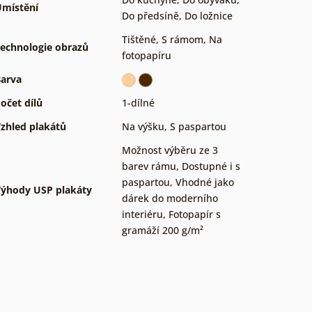
místění
Do předsíně
,
Do ložnice
Tištěné
,
S rámom
,
Na
echnologie obrazů
fotopapíru
arva
očet dílů
1-dílné
zhled plakátů
Na výšku
,
S paspartou
Možnost výběru ze 3
barev rámu
,
Dostupné i s
paspartou
,
Vhodné jako
ýhody USP plakáty
dárek do moderního
interiéru
,
Fotopapír s
gramáží 200 g/m²