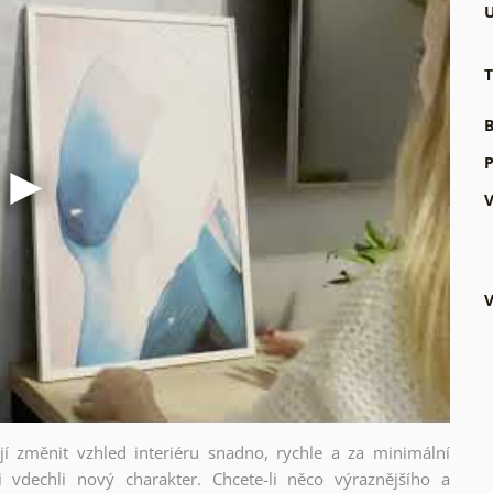
U
T
B
P
V
V
ějí změnit vzhled interiéru snadno, rychle a za minimální
i vdechli nový charakter. Chcete-li něco výraznějšího a