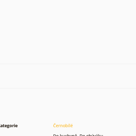
ategorie
Černobílé
Do kuchyně
,
Do obýváku
,