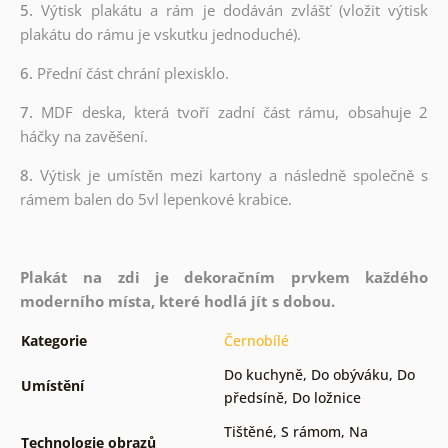
5.
Výtisk plakátu a rám je dodáván zvlášť (vložit výtisk
plakátu do rámu je vskutku jednoduché).
6.
Přední část chrání plexisklo.
7.
MDF deska, která tvoří zadní část rámu, obsahuje 2
háčky na zavěšení.
8.
Výtisk je umístěn mezi kartony a následně společně s
rámem balen do 5vl lepenkové krabice.
Plakát na zdi je dekoračním prvkem každého
moderního místa, které hodlá jít s dobou.
Kategorie
Černobílé
Do kuchyně
,
Do obýváku
,
Do
Umístění
předsíně
,
Do ložnice
Tištěné
,
S rámom
,
Na
Technologie obrazů