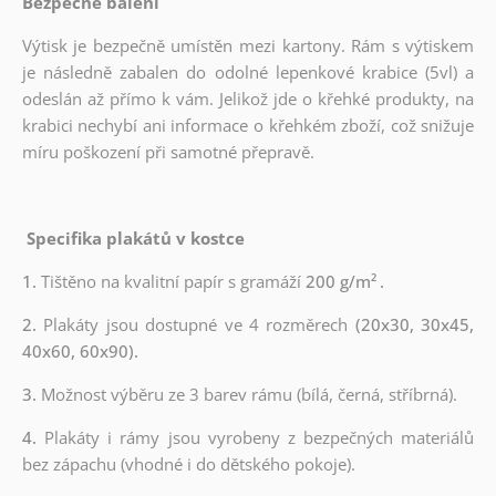
Bezpečné balení
Výtisk je bezpečně umístěn mezi kartony. Rám s výtiskem
je následně zabalen do odolné lepenkové krabice (5vl) a
odeslán až přímo k vám. Jelikož jde o křehké produkty, na
krabici nechybí ani informace o křehkém zboží, což snižuje
míru poškození při samotné přepravě.
Specifika plakátů v kostce
1.
Tištěno na kvalitní papír s gramáží
200 g/m²
.
2.
Plakáty jsou dostupné ve 4 rozměrech
(20x30, 30x45,
40x60, 60x90).
3.
Možnost výběru ze 3 barev rámu (bílá, černá, stříbrná).
4.
Plakáty i rámy jsou vyrobeny z bezpečných materiálů
bez zápachu (vhodné i do dětského pokoje).