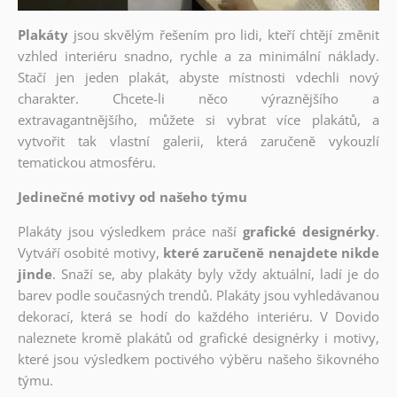
Plakáty
jsou skvělým řešením pro lidi, kteří chtějí změnit
vzhled interiéru snadno, rychle a za minimální náklady.
Stačí jen jeden plakát, abyste místnosti vdechli nový
charakter. Chcete-li něco výraznějšího a
extravagantnějšího, můžete si vybrat více plakátů, a
vytvořit tak vlastní galerii, která zaručeně vykouzlí
tematickou atmosféru.
Jedinečné motivy od našeho týmu
Plakáty jsou výsledkem práce naší
grafické designérky
.
Vytváří osobité motivy,
které zaručeně nenajdete nikde
jinde
. Snaží se, aby plakáty byly vždy aktuální, ladí je do
barev podle současných trendů. Plakáty jsou vyhledávanou
dekorací, která se hodí do každého interiéru. V Dovido
naleznete kromě plakátů od grafické designérky i motivy,
které jsou výsledkem poctivého výběru našeho šikovného
týmu.