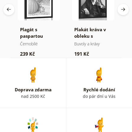
cí
Plagát s
Plakát kráva v
P
v
paspartou
obleku s
p
luxusní zátiší v
doutníkem a
k
Černobílé
Buvoly a krávy
Č
černo bílém
whisky
M
239 Kč
191 Kč
1
provedení
č
p
Doprava zdarma
Rychlé dodání
nad 2500 Kč
do pár dní u Vás