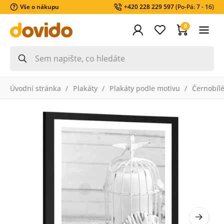
Vše o nákupu
+420 228 229 597
(Po-Pá: 7 - 16)
0
Úvodní stránka
Plakáty
Plakáty podle motivu
Černobíl