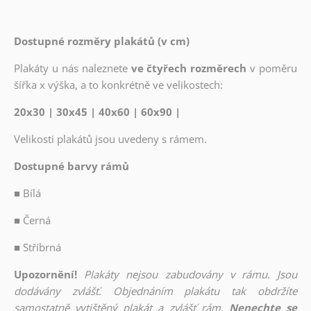
Dostupné rozměry plakátů (v cm)
Plakáty u nás naleznete
ve čtyřech rozměrech
v poměru
šířka x výška, a to konkrétně ve velikostech:
20x30 | 30x45 | 40x60 | 60x90 |
Velikosti plakátů jsou uvedeny s rámem.
Dostupné barvy rámů
■
Bílá
■
Černá
■
Stříbrná
Upozornění!
Plakáty nejsou zabudovány v rámu. Jsou
dodávány zvlášť. Objednáním plakátu tak obdržíte
samostatně vytištěný plakát a zvlášť rám.
Nenechte se