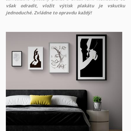
však odradit, vložit výtisk plakátu je vskutku
jednoduché. Zvládne to opravdu každý!