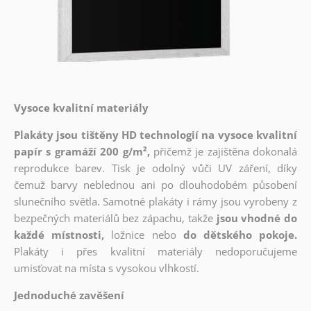
Vysoce kvalitní materiály
Plakáty jsou tištěny HD technologií na vysoce kvalitní
papír s gramáží 200 g/m²,
přičemž je zajištěna dokonalá
reprodukce barev. Tisk je odolný vůči UV záření, díky
čemuž barvy neblednou ani po dlouhodobém působení
slunečního světla. Samotné plakáty i rámy jsou vyrobeny z
bezpečných materiálů bez zápachu, takže
jsou vhodné do
každé místnosti,
ložnice nebo
do dětského pokoje.
Plakáty i přes kvalitní materiály nedoporučujeme
umisťovat na místa s vysokou vlhkostí.
Jednoduché zavěšení