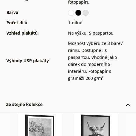
fotopapíru
Barva
Počet dílů
1-dílné
Vzhled plakátů
Na výšku
,
S paspartou
Možnost výběru ze 3 barev
rámu
,
Dostupné i s
paspartou
,
Vhodné jako
Výhody USP plakáty
dárek do moderního
interiéru
,
Fotopapír s
gramáží 200 g/m²
Ze stejné kolekce