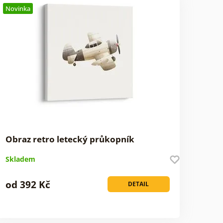
Novinka
Obraz retro letecký průkopník
Skladem
od 392 Kč
DETAIL