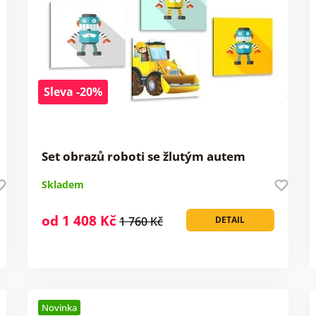
Sleva -20%
Set obrazů roboti se žlutým autem
Skladem
od 1 408 Kč
1 760 Kč
DETAIL
Novinka