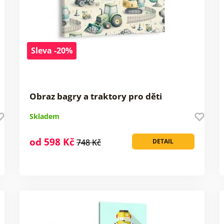
Sleva -20%
Obraz bagry a traktory pro děti
Skladem
od 598 Kč
748 Kč
DETAIL