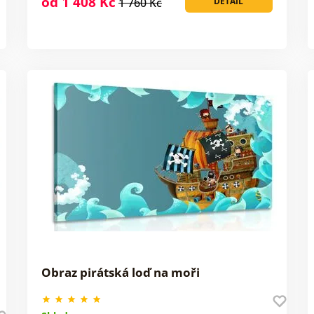
od 1 408 Kč
1 760 Kč
DETAIL
Obraz pirátská loď na moři