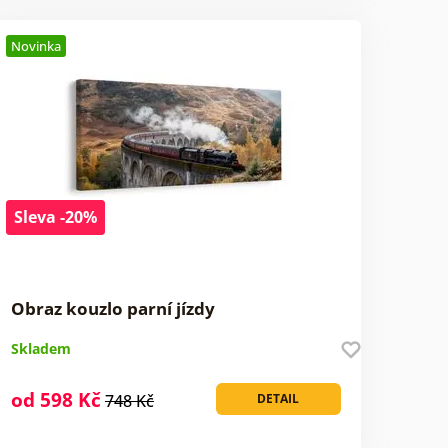
Novinka
Sleva -20%
Obraz kouzlo parní jízdy
Skladem
od 598 Kč
748 Kč
DETAIL