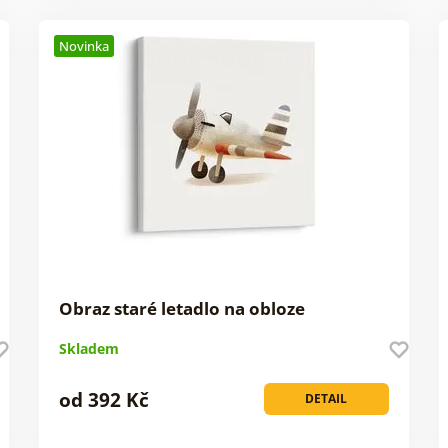
Novinka
Obraz staré letadlo na obloze
Skladem
od 392 Kč
DETAIL