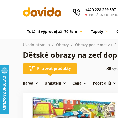
+420 228 229 597
Po-Pá: 07:00 - 16:0
Totální výprodej až -70 % 🔥
Tapety
Úvodní stránka
Obrazy
Obrazy podle motivu
Dětské obrazy na zeď dop
38
Filtrovat produkty
výs
Barva
Umístění
Cena
Počet dílů