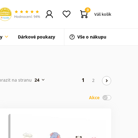
0
Váš košík
Hodnocení: 94%
ty
Dárkové poukazy
Vše o nákupu
1
brazit na stranu
24
2
Akce