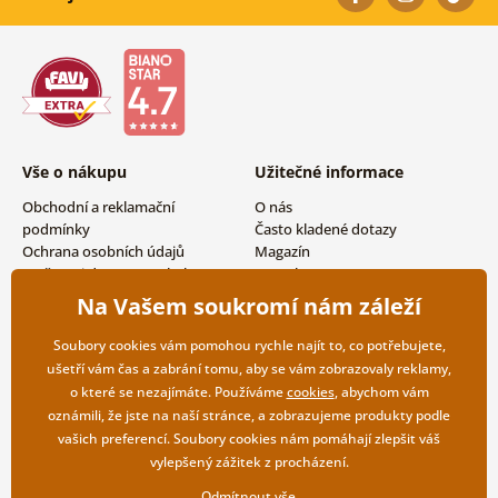
Vše o nákupu
Užitečné informace
Obchodní a reklamační
O nás
podmínky
Často kladené dotazy
Ochrana osobních údajů
Magazín
Možnosti dopravy a platby
Kontakty
Vrácení zboží
Velkoobchodní spolupráce
Na Vašem soukromí nám záleží
Soubory cookies vám pomohou rychle najít to, co potřebujete,
ušetří vám čas a zabrání tomu, aby se vám zobrazovaly reklamy,
o které se nezajímáte. Používáme
cookies
, abychom vám
oznámili, že jste na naší stránce, a zobrazujeme produkty podle
vašich preferencí. Soubory cookies nám pomáhají zlepšit váš
vylepšený zážitek z procházení.
Odmítnout vše