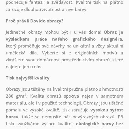
podněcuje fantazii a zvědavost. Kvalitní tisk na plátno
zaručuje dlouhou životnost a živé barvy.
Proč právě Dovido obrazy?
Jedinečné obrazy mohou být i u vás doma!
Obraz je
výsledkem práce našeho grafického designéra
,
který
proměňuje své návrhy na unikátní a vždy aktuální
umělecká díla. Vyberte si z originálních motivů a
zkrášlete svou domácnost prostřednictvím obrazů, které
najdete jen u nás.
Tisk nejvyšší kvality
Obrazy jsou tištěny na kvalitní pružné plátno s hmotností
2
280 g/m
. Kvalita obrazů spočívá nejen v samotném
materiálu, ale i v použité technologii. Obrazy jsou tištěné
pomalu ve vysoké kvalitě, tisk zaručuje
vysokou sytost
barev
, takže se nemusíte bát nevýrazných obrazů. Při
tisku využíváme vysoce kvalitní,
ekologické barvy
bez