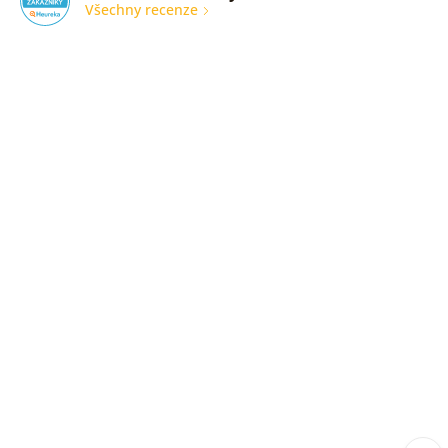
Všechny recenze
nic
Ověřený
zákazník
05. 08.
2026