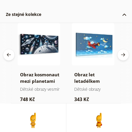
Ze stejné kolekce
lán
Obraz kosmonaut
Obraz let
O
mezi planetami
letadélkem
t
h
mír
Dětské obrazy vesmír
Dětské obrazy
D
748 Kč
343 Kč
4