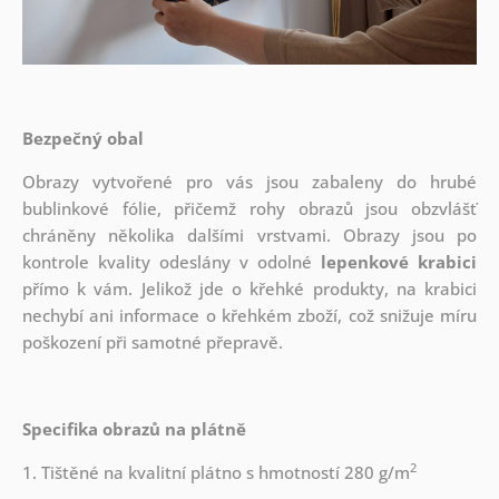
Bezpečný obal
Obrazy vytvořené pro vás jsou zabaleny do hrubé
bublinkové fólie, přičemž rohy obrazů jsou obzvlášť
chráněny několika dalšími vrstvami.
Obrazy jsou po
kontrole kvality odeslány v odolné
lepenkové krabici
přímo k vám. Jelikož jde o křehké produkty, na krabici
nechybí ani informace o křehkém zboží, což snižuje míru
poškození při samotné přepravě.
Specifika obrazů na plátně
2
1. Tištěné na kvalitní plátno s hmotností 280 g/m