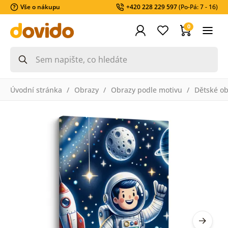
Vše o nákupu
+420 228 229 597
(Po-Pá: 7 - 16)
0
Úvodní stránka
Obrazy
Obrazy podle motivu
Dětské ob