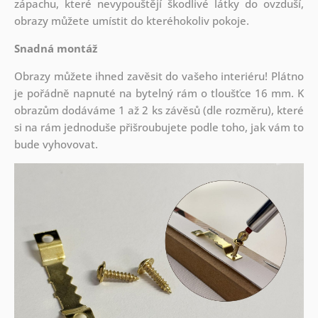
zápachu, které nevypouštějí škodlivé látky do ovzduší,
obrazy můžete umístit do kteréhokoliv pokoje.
Snadná montáž
Obrazy můžete ihned zavěsit do vašeho interiéru! Plátno
je pořádně napnuté na bytelný rám o tloušťce 16 mm. K
obrazům dodáváme 1 až 2 ks závěsů (dle rozměru), které
si na rám jednoduše přišroubujete podle toho, jak vám to
bude vyhovovat.