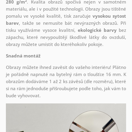
2
280 g/m
. Kvalita obrazů spočívá nejen v samotném
materiálu, ale i v použité technologii. Obrazy jsou tištěné
pomalu ve vysoké kvalitě, tisk zaručuje
vysokou sytost
barev
, takže se nemusíte bát nevýrazných obrazů. Při
tisku využíváme vysoce kvalitní,
ekologické barvy
bez
zápachu, které nevypouštějí škodlivé látky do ovzduší,
obrazy můžete umístit do kteréhokoliv pokoje.
Snadná montáž
Obrazy můžete ihned zavěsit do vašeho interiéru! Plátno
je pořádně napnuté na bytelný rám o tloušťce 16 mm. K
obrazům dodáváme 1 až 2 ks závěsů (dle rozměru), které
si na rám jednoduše přišroubujete podle toho, jak vám to
bude vyhovovat.