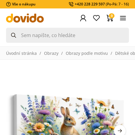
Vše o nákupu
+420 228 229 597
(Po-Pá: 7 - 16)
0
Úvodní stránka
Obrazy
Obrazy podle motivu
Dětské ob