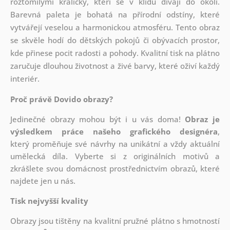
roztomilými králíčky, kteří se v klidu dívají do okolí.
Barevná paleta je bohatá na přírodní odstíny, které
vytvářejí veselou a harmonickou atmosféru. Tento obraz
se skvěle hodí do dětských pokojů či obývacích prostor,
kde přinese pocit radosti a pohody. Kvalitní tisk na plátno
zaručuje dlouhou životnost a živé barvy, které oživí každý
interiér.
Proč právě Dovido obrazy?
Jedinečné obrazy mohou být i u vás doma!
Obraz je
výsledkem práce našeho grafického designéra
,
který
proměňuje své návrhy na unikátní a vždy aktuální
umělecká díla. Vyberte si z originálních motivů a
zkrášlete svou domácnost prostřednictvím obrazů, které
najdete jen u nás.
Tisk nejvyšší kvality
Obrazy jsou tištěny na kvalitní pružné plátno s hmotností