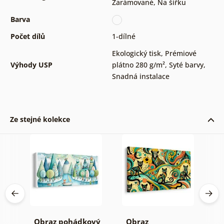
Zarámované
,
Na šířku
Barva
Počet dílů
1-dílné
Ekologický tisk
,
Prémiové
Výhody USP
plátno 280 g/m²
,
Syté barvy
,
Snadná instalace
Ze stejné kolekce
zi
Obraz pohádkový
Obraz
O