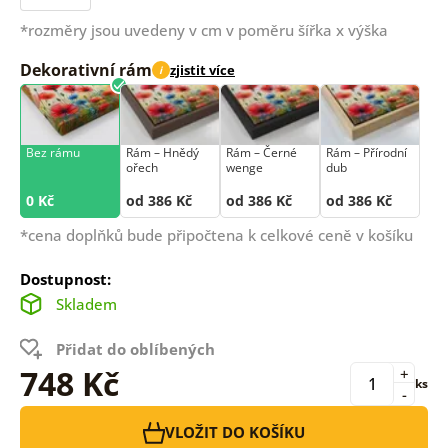
*rozměry jsou uvedeny v cm v poměru šířka x výška
Dekorativní rám
zjistit více
i
Bez rámu
Rám –⁠⁠⁠⁠⁠⁠ Hnědý
Rám –⁠⁠⁠⁠⁠⁠ Černé
Rám –⁠⁠⁠⁠⁠⁠ Přírodní
ořech
wenge
dub
0 Kč
od 386 Kč
od 386 Kč
od 386 Kč
*cena doplňků bude připočtena k celkové ceně v košíku
Dostupnost:
Skladem
Přidat do oblíbených
748 Kč
+
ks
-
VLOŽIT DO KOŠÍKU