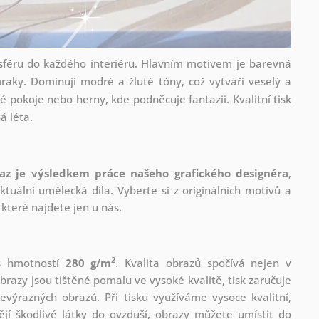
osféru do každého interiéru. Hlavním motivem je barevná
raky. Dominují modré a žluté tóny, což vytváří veselý a
ké pokoje nebo herny, kde podněcuje fantazii. Kvalitní tisk
á léta.
az je výsledkem práce našeho grafického designéra
,
tuální umělecká díla. Vyberte si z originálních motivů a
které najdete jen u nás.
2
 s hmotností
280 g/m
. Kvalita obrazů spočívá nejen v
brazy jsou tištěné pomalu ve vysoké kvalitě, tisk zaručuje
evýrazných obrazů. Při tisku využíváme vysoce kvalitní,
jí škodlivé látky do ovzduší, obrazy můžete umístit do