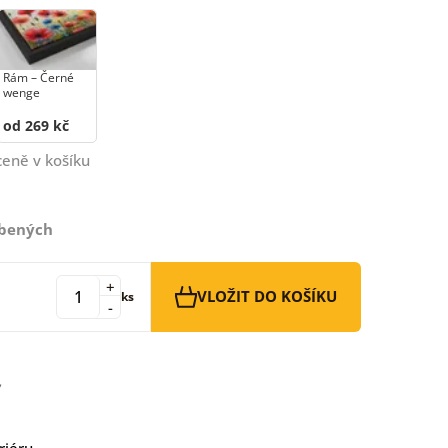
Rám –⁠⁠⁠⁠⁠⁠ Černé
wenge
od 269 kč
ceně v košíku
íbených
+
VLOŽIT DO KOŠÍKU
ks
-
riéru