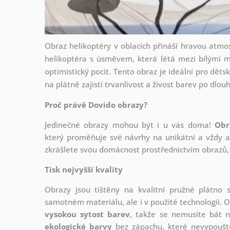
Obraz helikoptéry v oblacích přináší hravou atm
helikoptéra s úsměvem, která létá mezi bílými m
optimistický pocit. Tento obraz je ideální pro děts
na plátně zajistí trvanlivost a živost barev po dlouh
Proč právě Dovido obrazy?
Jedinečné obrazy mohou být i u vás doma!
Obr
který
proměňuje své návrhy na unikátní a vždy ak
zkrášlete svou domácnost prostřednictvím obrazů, 
Tisk nejvyšší kvality
Obrazy jsou tištěny na kvalitní pružné plátno
samotném materiálu, ale i v použité technologii. O
vysokou sytost barev
, takže se nemusíte bát n
ekologické barvy
bez zápachu, které nevypouště