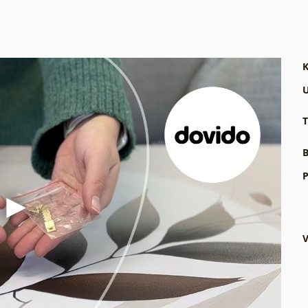
K
U
T
B
P