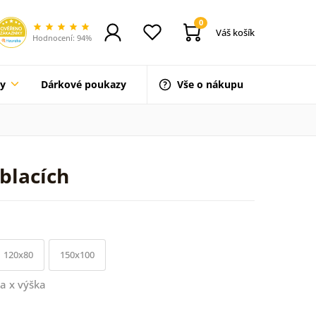
0
Váš košík
Hodnocení: 94%
ty
Dárkové poukazy
Vše o nákupu
blacích
120x80
150x100
a x výška