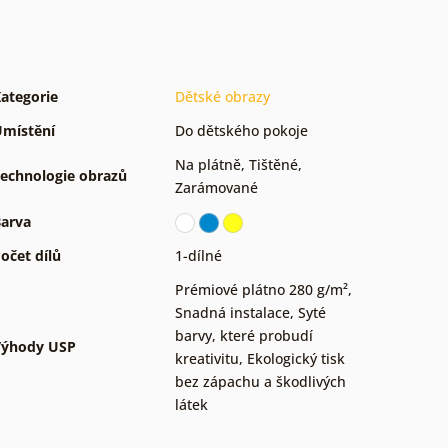
ategorie
Dětské obrazy
místění
Do dětského pokoje
Na plátně
,
Tištěné
,
echnologie obrazů
Zarámované
arva
očet dílů
1-dílné
Prémiové plátno 280 g/m²
,
Snadná instalace
,
Syté
barvy, které probudí
Výhody USP
kreativitu
,
Ekologický tisk
bez zápachu a škodlivých
látek