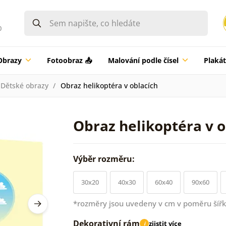
0
Obrazy
Fotoobraz 📤
Malování podle čísel
Plaká
Dětské obrazy
Obraz helikoptéra v oblacích
Obraz helikoptéra v o
Výběr rozměru:
30x20
40x30
60x40
90x60
*rozměry jsou uvedeny v cm v poměru šířk
Dekorativní rám
zjistit více
i