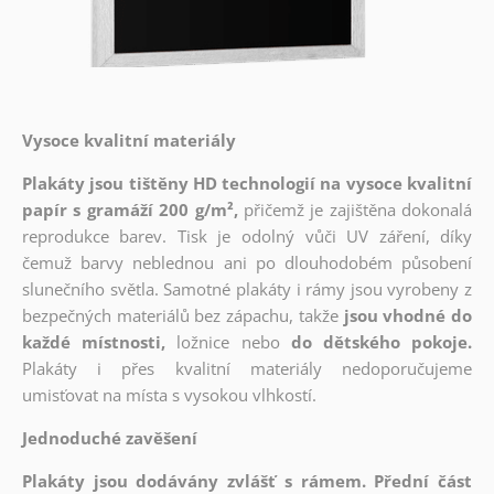
Vysoce kvalitní materiály
Plakáty jsou tištěny HD technologií na vysoce kvalitní
papír s gramáží 200 g/m²,
přičemž je zajištěna dokonalá
reprodukce barev. Tisk je odolný vůči UV záření, díky
čemuž barvy neblednou ani po dlouhodobém působení
slunečního světla. Samotné plakáty i rámy jsou vyrobeny z
bezpečných materiálů bez zápachu, takže
jsou vhodné do
každé místnosti,
ložnice nebo
do dětského pokoje.
Plakáty i přes kvalitní materiály nedoporučujeme
umisťovat na místa s vysokou vlhkostí.
Jednoduché zavěšení
Plakáty jsou dodávány zvlášť s rámem. Přední část