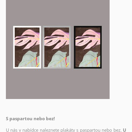
S paspartou nebo bez!
U nás v nabídce naleznete plakáty s paspartou nebo bez.
U