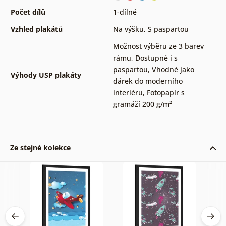
Počet dílů
1-dílné
Vzhled plakátů
Na výšku
,
S paspartou
Možnost výběru ze 3 barev
rámu
,
Dostupné i s
paspartou
,
Vhodné jako
Výhody USP plakáty
dárek do moderního
interiéru
,
Fotopapír s
gramáží 200 g/m²
Ze stejné kolekce