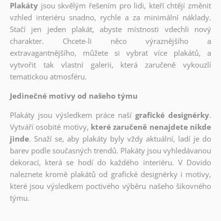
Plakáty
jsou skvělým řešením pro lidi, kteří chtějí změnit
vzhled interiéru snadno, rychle a za minimální náklady.
Stačí jen jeden plakát, abyste místnosti vdechli nový
charakter. Chcete-li něco výraznějšího a
extravagantnějšího, můžete si vybrat více plakátů, a
vytvořit tak vlastní galerii, která zaručeně vykouzlí
tematickou atmosféru.
Jedinečné motivy od našeho týmu
Plakáty jsou výsledkem práce naší
grafické designérky
.
Vytváří osobité motivy,
které zaručeně nenajdete nikde
jinde
. Snaží se, aby plakáty byly vždy aktuální, ladí je do
barev podle současných trendů. Plakáty jsou vyhledávanou
dekorací, která se hodí do každého interiéru. V Dovido
naleznete kromě plakátů od grafické designérky i motivy,
které jsou výsledkem poctivého výběru našeho šikovného
týmu.