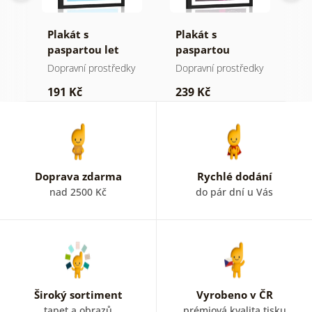
 ve
Plakát s
Plakát s
P
paspartou let
paspartou
p
letadélkem
přátelský ufonek
b
ky
Dopravní prostředky
Dopravní prostředky
D
191 Kč
239 Kč
2
Doprava zdarma
Rychlé dodání
nad 2500 Kč
do pár dní u Vás
Široký sortiment
Vyrobeno v ČR
tapet a obrazů
prémiová kvalita tisku