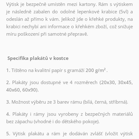
Výtisk je bezpečně umístěn mezi kartony. Rám s výtiskem
je následně zabalen do odolné lepenkové krabice (5vl) a
odeslán až přímo k vám. Jelikož jde o křehké produkty, na
krabici nechybí ani informace o křehkém zboží, což snižuje
míru poškození při samotné přepravě.
Specifika plakátů v kostce
1.
Tištěno na kvalitní papír s gramáží
200 g/m²
.
2.
Plakáty jsou dostupné ve 4 rozměrech
(20x30, 30x45,
40x60, 60x90).
3.
Možnost výběru ze 3 barev rámu (bílá, černá, stříbrná).
4.
Plakáty i rámy jsou vyrobeny z bezpečných materiálů
bez zápachu (vhodné i do dětského pokoje).
5.
Výtisk plakátu a rám je dodáván zvlášť (vložit výtisk