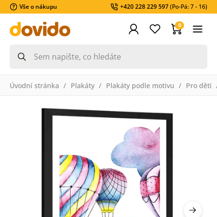
Vše o nákupu
+420 228 229 597
(Po-Pá: 7 - 16)
0
Úvodní stránka
Plakáty
Plakáty podle motivu
Pro děti