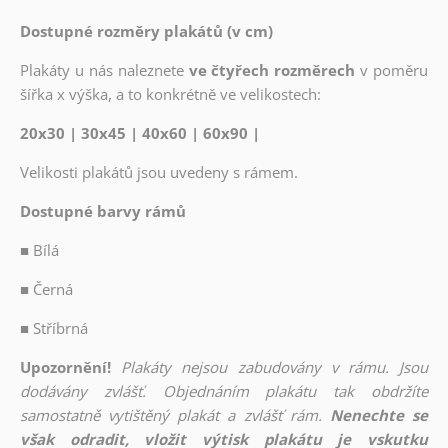
Dostupné rozměry plakátů (v cm)
Plakáty u nás naleznete
ve čtyřech rozměrech
v poměru
šířka x výška, a to konkrétně ve velikostech:
20x30 | 30x45 | 40x60 | 60x90 |
Velikosti plakátů jsou uvedeny s rámem.
Dostupné barvy rámů
■
Bílá
■
Černá
■
Stříbrná
Upozornění!
Plakáty nejsou zabudovány v rámu. Jsou
dodávány zvlášť. Objednáním plakátu tak obdržíte
samostatně vytištěný plakát a zvlášť rám.
Nenechte se
však odradit, vložit výtisk plakátu je vskutku