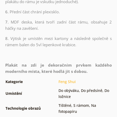
plakátu do rámu je vskutku jednoduché).
6.
Přední část chrání plexisklo.
7.
MDF deska, která tvoří zadní část rámu, obsahuje 2
háčky na zavěšení.
8.
Výtisk je umístěn mezi kartony a následně společně s
rámem balen do 5vl lepenkové krabice.
Plakát na zdi je dekoračním prvkem každého
moderního místa, které hodlá jít s dobou.
Kategorie
Feng Shui
Do obýváku
,
Do předsíně
,
Do
Umístění
ložnice
Tištěné
,
S rámom
,
Na
Technologie obrazů
fotopapíru