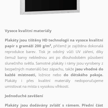
Vysoce kvalitní materiály
Plakáty jsou tištěny HD technologií na vysoce kvalitní
papír s gramáží 200 g/m²,
přičemž je zajištěna dokonalá
reprodukce barev. Tisk je odolný vůči UV záření, díky
čemuž barvy neblednou ani po dlouhodobém působení
slunečního světla. Samotné plakáty i rámy jsou vyrobeny z
bezpečných materiálů bez zápachu, takže
jsou vhodné do
každé místnosti,
ložnice nebo
do dětského pokoje.
Plakáty i přes kvalitní materiály nedoporučujeme
umisťovat na místa s vysokou vlhkostí.
Jednoduché zavěšení
Plakáty jsou dodávány zvlášť s rámem. Přední část