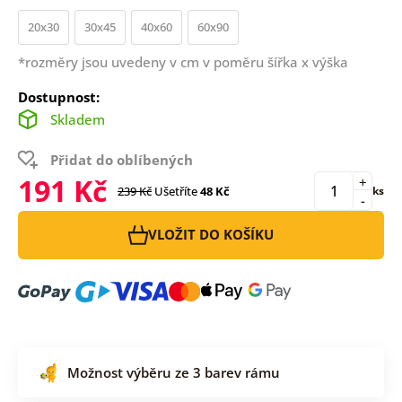
20x30
30x45
40x60
60x90
*rozměry jsou uvedeny v cm v poměru šířka x výška
Dostupnost:
Skladem
Přidat do oblíbených
191 Kč
+
239 Kč
Ušetříte
48 Kč
ks
-
VLOŽIT DO KOŠÍKU
Možnost výběru ze 3 barev rámu