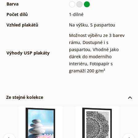
Barva
Počet dílů
1-dílné
Vzhled plakátů
Na výšku
,
S paspartou
Možnost výběru ze 3 barev
rámu
,
Dostupné i s
paspartou
,
Vhodné jako
Výhody USP plakáty
dárek do moderního
interiéru
,
Fotopapír s
gramáží 200 g/m²
Ze stejné kolekce