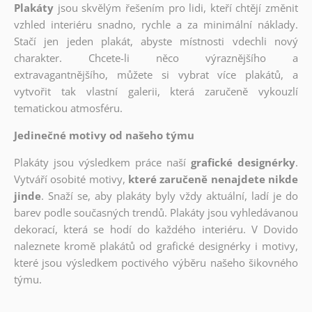
Plakáty
jsou skvělým řešením pro lidi, kteří chtějí změnit
vzhled interiéru snadno, rychle a za minimální náklady.
Stačí jen jeden plakát, abyste místnosti vdechli nový
charakter. Chcete-li něco výraznějšího a
extravagantnějšího, můžete si vybrat více plakátů, a
vytvořit tak vlastní galerii, která zaručeně vykouzlí
tematickou atmosféru.
Jedinečné motivy od našeho týmu
Plakáty jsou výsledkem práce naší
grafické designérky
.
Vytváří osobité motivy,
které zaručeně nenajdete nikde
jinde
. Snaží se, aby plakáty byly vždy aktuální, ladí je do
barev podle současných trendů. Plakáty jsou vyhledávanou
dekorací, která se hodí do každého interiéru. V Dovido
naleznete kromě plakátů od grafické designérky i motivy,
které jsou výsledkem poctivého výběru našeho šikovného
týmu.