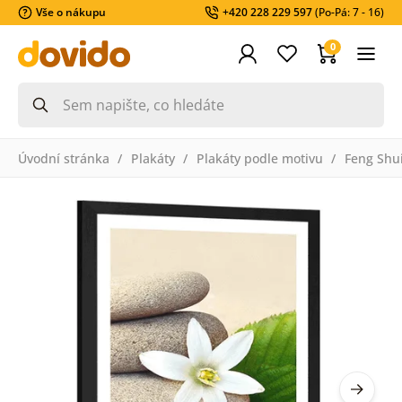
Vše o nákupu
+420 228 229 597
(Po-Pá: 7 - 16)
0
Úvodní stránka
Plakáty
Plakáty podle motivu
Feng Shu