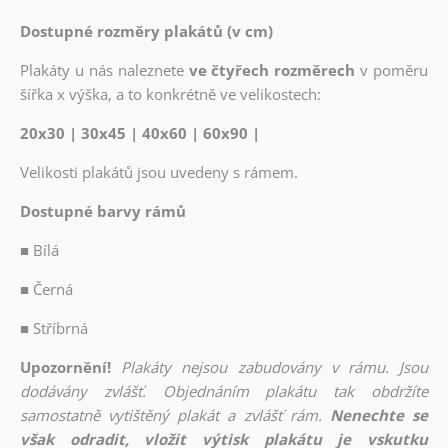
Dostupné rozměry plakátů (v cm)
Plakáty u nás naleznete
ve čtyřech rozměrech
v poměru
šířka x výška, a to konkrétně ve velikostech:
20x30 | 30x45 | 40x60 | 60x90 |
Velikosti plakátů jsou uvedeny s rámem.
Dostupné barvy rámů
■
Bílá
■
Černá
■
Stříbrná
Upozornění!
Plakáty nejsou zabudovány v rámu. Jsou
dodávány zvlášť. Objednáním plakátu tak obdržíte
samostatně vytištěný plakát a zvlášť rám.
Nenechte se
však odradit, vložit výtisk plakátu je vskutku