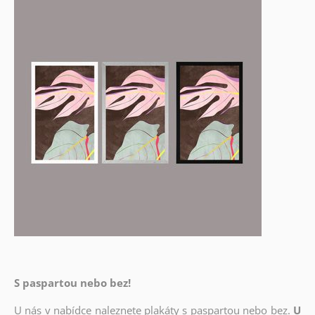
S paspartou nebo bez!
U nás v nabídce naleznete plakáty s paspartou nebo bez.
U