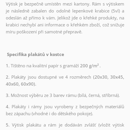
Výtisk je bezpečně umístěn mezi kartony. Rám s výtiskem
je následně zabalen do odolné lepenkové krabice (5vl) a
odeslán až přímo k vám. Jelikož jde o křehké produkty, na
krabici nechybí ani informace o křehkém zboží, což snižuje
míru poškození při samotné přepravě.
Specifika plakátů v kostce
1.
Tištěno na kvalitní papír s gramáží
200 g/m²
.
2.
Plakáty jsou dostupné ve 4 rozměrech
(20x30, 30x45,
40x60, 60x90).
3.
Možnost výběru ze 3 barev rámu (bílá, černá, stříbrná).
4.
Plakáty i rámy jsou vyrobeny z bezpečných materiálů
bez zápachu (vhodné i do dětského pokoje).
5.
Výtisk plakátu a rám je dodáván zvlášť (vložit výtisk