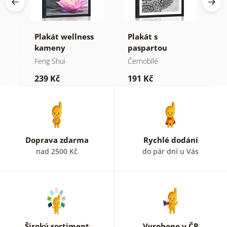
Plakát wellness
Plakát s
P
kameny
paspartou
p
květinová
d
Feng Shui
Černobílé
F
Mandala v
M
239 Kč
191 Kč
2
černobílém
b
provedení
Doprava zdarma
Rychlé dodání
nad 2500 Kč
do pár dní u Vás
Široký sortiment
Vyrobeno v ČR