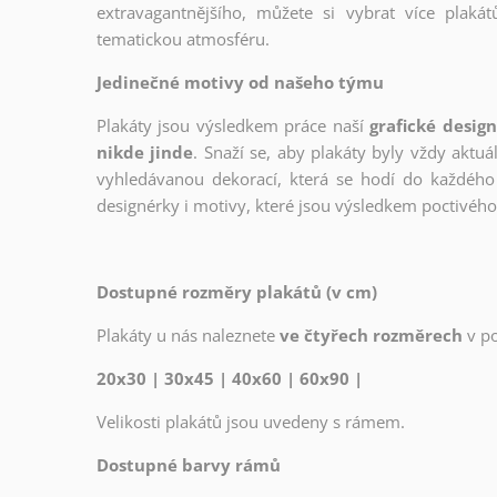
extravagantnějšího, můžete si vybrat více plakátů
tematickou atmosféru.
Jedinečné motivy od našeho týmu
Plakáty jsou výsledkem práce naší
grafické desig
nikde jinde
. Snaží se, aby plakáty byly vždy aktuá
vyhledávanou dekorací, která se hodí do každého 
designérky i motivy, které jsou výsledkem poctivé
Dostupné rozměry plakátů (v cm)
Plakáty u nás naleznete
ve čtyřech rozměrech
v p
20x30 | 30x45 | 40x60 | 60x90 |
Velikosti plakátů jsou uvedeny s rámem.
Dostupné barvy rámů