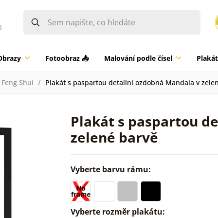
0
Obrazy
Fotoobraz 📤
Malování podle čísel
Plaká
Feng Shui
Plakát s paspartou detailní ozdobná Mandala v zele
Plakát s paspartou d
zelené barvě
Vyberte barvu rámu:
Vyberte rozměr plakátu: