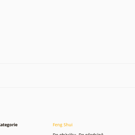
ategorie
Feng Shui
Do obýváku
,
Do předsíně
,