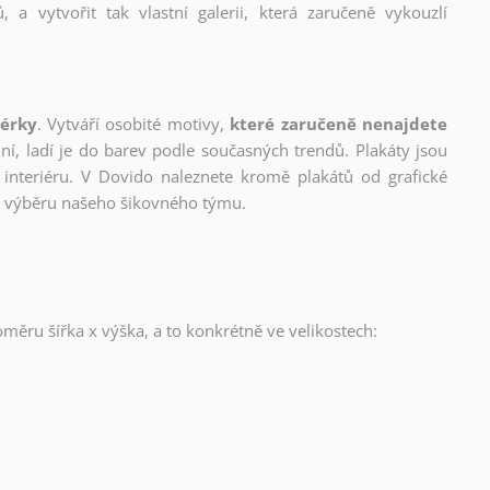
, a vytvořit tak vlastní galerii, která zaručeně vykouzlí
nérky
. Vytváří osobité motivy,
které zaručeně nenajdete
lní, ladí je do barev podle současných trendů. Plakáty jsou
interiéru. V Dovido naleznete kromě plakátů od grafické
ho výběru našeho šikovného týmu.
oměru šířka x výška, a to konkrétně ve velikostech: