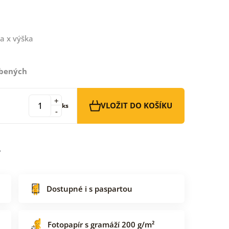
a x výška
íbených
+
VLOŽIT DO KOŠÍKU
ks
-
Dostupné i s paspartou
Fotopapír s gramáží 200 g/m²