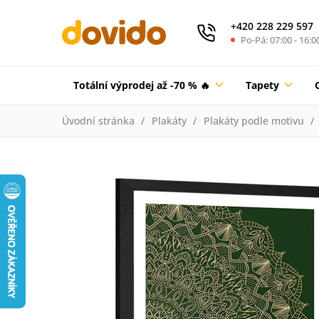
+420 228 229 597
Po-Pá: 07:00 - 16:0
Totální výprodej až -70 % 🔥
Tapety
Úvodní stránka
Plakáty
Plakáty podle motivu