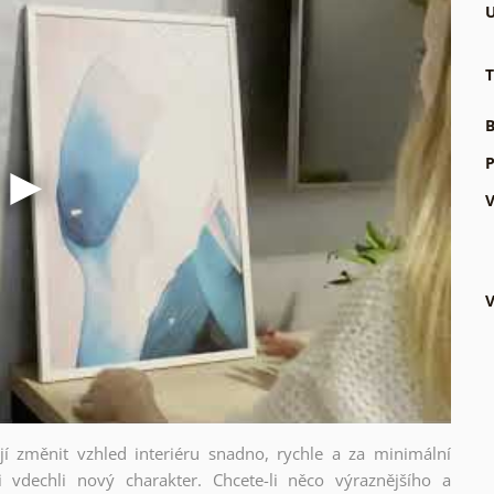
U
T
B
P
V
V
ějí změnit vzhled interiéru snadno, rychle a za minimální
i vdechli nový charakter. Chcete-li něco výraznějšího a