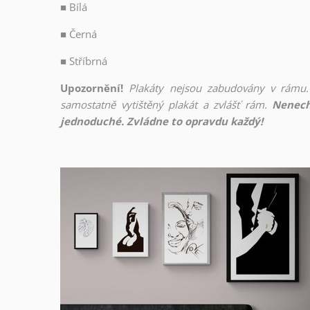
■
Bílá
■
Černá
■
Stříbrná
Upozornění!
Plakáty nejsou zabudovány v rámu.
samostatně vytištěný plakát a zvlášť rám.
Nenech
jednoduché. Zvládne to opravdu každý!