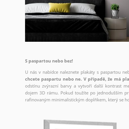
S paspartou nebo bez!
U nás v nabídce naleznete plakáty s paspartou ne
chcete paspartu nebo ne. V případě, že má pla
odstínu zvýrazní barvy a vytvoří další kontrast 
dojem 3D rámu. Pokud toužíte po jednodušším prov
rafinovaným minimalistickým doplňkem, který se ho