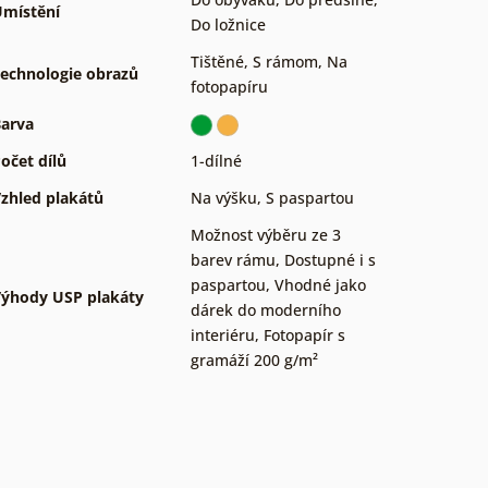
místění
Do ložnice
Tištěné
,
S rámom
,
Na
echnologie obrazů
fotopapíru
arva
očet dílů
1-dílné
zhled plakátů
Na výšku
,
S paspartou
Možnost výběru ze 3
barev rámu
,
Dostupné i s
paspartou
,
Vhodné jako
ýhody USP plakáty
dárek do moderního
interiéru
,
Fotopapír s
gramáží 200 g/m²