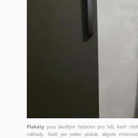
Plakáty
jsou skvělým řešením pro lidi, kteří cht
náklady. Stačí jen jeden plakát, abyste místnost