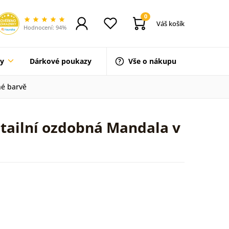
0
Váš košík
Hodnocení: 94%
ty
Dárkové poukazy
Vše o nákupu
né barvě
etailní ozdobná Mandala v