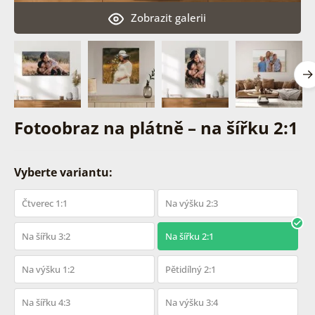
Zobrazit galerii
Fotoobraz na plátně – na šířku 2:1
Vyberte variantu:
Čtverec 1:1
Na výšku 2:3
Na šířku 3:2
Na šířku 2:1
Na výšku 1:2
Pětidílný 2:1
Na šířku 4:3
Na výšku 3:4