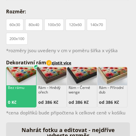
Rozměr:
60x30
80x40
100x50
120x60
140x70
200x100
*rozměry jsou uvedeny v cm v poměru šířka x výška
Dekorativní rám
zjistit více
i
Bez rámu
Rám –⁠⁠⁠⁠⁠⁠ Hnědý
Rám –⁠⁠⁠⁠⁠⁠ Černé
Rám –⁠⁠⁠⁠⁠⁠ Přírodní
ořech
wenge
dub
0 Kč
od 386 Kč
od 386 Kč
od 386 Kč
*cena doplňků bude připočtena k celkové ceně v košíku
Nahrát fotku a editovat - nejdříve
vyberte rozměr