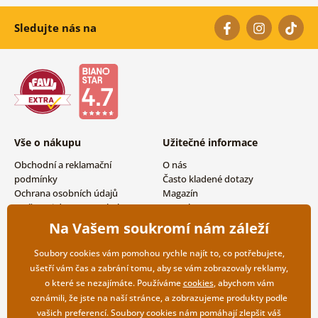
Sledujte nás na
Vše o nákupu
Užitečné informace
Obchodní a reklamační
O nás
podmínky
Často kladené dotazy
Ochrana osobních údajů
Magazín
Možnosti dopravy a platby
Kontakty
Vrácení zboží
Velkoobchodní spolupráce
Na Vašem soukromí nám záleží
Soubory cookies vám pomohou rychle najít to, co potřebujete,
ušetří vám čas a zabrání tomu, aby se vám zobrazovaly reklamy,
o které se nezajímáte. Používáme
cookies
, abychom vám
oznámili, že jste na naší stránce, a zobrazujeme produkty podle
vašich preferencí. Soubory cookies nám pomáhají zlepšit váš