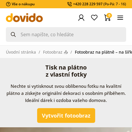
Vše o nákupu
+420 228 229 597
(Po-Pá: 7 - 16)
0
Úvodní stránka
Fotoobraz 📤
Fotoobraz na plátně – na šíř
Tisk na plátno
z vlastní fotky
Nechte si vytisknout svou oblíbenou fotku na kvalitní
plátno a získejte originální dekoraci s osobním příběhem.
Ideální dárek i ozdoba vašeho domova.
Vytvořit fotoobraz