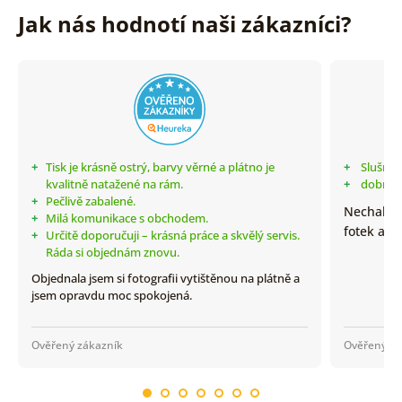
Jak nás hodnotí naši zákazníci?
+
Tisk je krásně ostrý, barvy věrné a plátno je
+
Slušné 
kvalitně natažené na rám.
+
dobrá kv
+
Pečlivě zabalené.
Nechali j
+
Milá komunikace s obchodem.
fotek a j
+
Určitě doporučuji – krásná práce a skvělý servis.
Ráda si objednám znovu.
Objednala jsem si fotografii vytištěnou na plátně a
jsem opravdu moc spokojená.
Ověřený zákazník
Ověřený zá