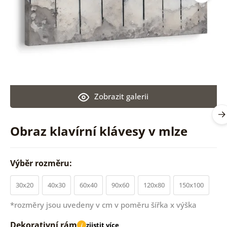
Zobrazit galerii
Obraz klavírní klávesy v mlze
Výběr rozměru:
30x20
40x30
60x40
90x60
120x80
150x100
*rozměry jsou uvedeny v cm v poměru šířka x výška
Dekorativní rám
zjistit více
i