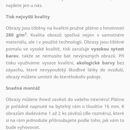
najdete jen u nás.
Tisk nejvyšší kvality
Obrazy jsou tištěny na kvalitní pružné plátno s hmotností
2
280 g/m
. Kvalita obrazů spočívá nejen v samotném
materiálu, ale i v použité technologii. Obrazy jsou tištěné
pomalu ve vysoké kvalitě, tisk zaručuje
vysokou sytost
barev
, takže se nemusíte bát nevýrazných obrazů. Při
tisku využíváme vysoce kvalitní,
ekologické barvy
bez
zápachu, které nevypouštějí škodlivé látky do ovzduší,
obrazy můžete umístit do kteréhokoliv pokoje.
Snadná montáž
Obrazy můžete ihned zavěsit do vašeho interiéru! Plátno
je pořádně napnuté na bytelný rám o tloušťce 16 mm. K
obrazům dodáváme 1 až 2 ks závěsů (dle rozměru), které
si na rám jednoduše přišroubujete podle toho, jak vám to
bude vyhovovat.