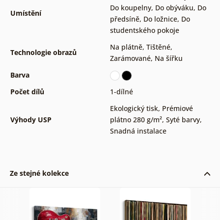
Do koupelny
,
Do obýváku
,
Do
Umístění
předsíně
,
Do ložnice
,
Do
studentského pokoje
Na plátně
,
Tištěné
,
Technologie obrazů
Zarámované
,
Na šířku
Barva
Počet dílů
1-dílné
Ekologický tisk
,
Prémiové
Výhody USP
plátno 280 g/m²
,
Syté barvy
,
Snadná instalace
Ze stejné kolekce