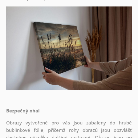
Bezpečný obal
Obrazy vytvořené pro vás jsou zabaleny do hrubé
bublinkové fólie, přičemž rohy obrazů jsou obzvlášť
chráněny několika dalšími vrstvami.
Obrazy jsou po