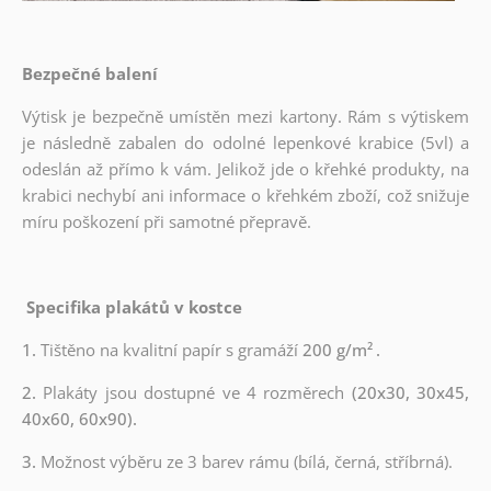
Bezpečné balení
Výtisk je bezpečně umístěn mezi kartony. Rám s výtiskem
je následně zabalen do odolné lepenkové krabice (5vl) a
odeslán až přímo k vám. Jelikož jde o křehké produkty, na
krabici nechybí ani informace o křehkém zboží, což snižuje
míru poškození při samotné přepravě.
Specifika plakátů v kostce
1.
Tištěno na kvalitní papír s gramáží
200 g/m²
.
2.
Plakáty jsou dostupné ve 4 rozměrech
(20x30, 30x45,
40x60, 60x90).
3.
Možnost výběru ze 3 barev rámu (bílá, černá, stříbrná).