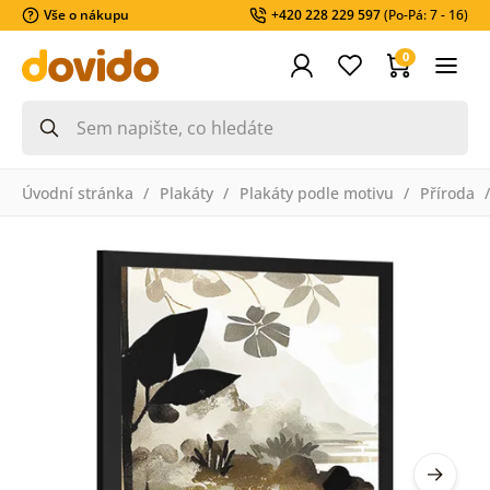
Vše o nákupu
+420 228 229 597
(Po-Pá: 7 - 16)
0
Úvodní stránka
Plakáty
Plakáty podle motivu
Příroda