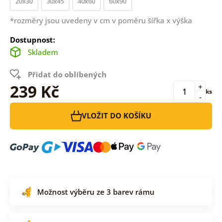
20x30
30x45
40x60
60x90
*rozměry jsou uvedeny v cm v poměru šířka x výška
Dostupnost:
Skladem
Přidat do oblíbených
239 Kč
+
ks
-
VLOŽIT DO KOŠÍKU
Možnost výběru ze 3 barev rámu