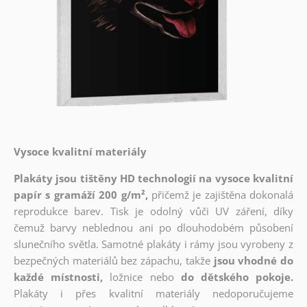
Vysoce kvalitní materiály
Plakáty jsou tištěny HD technologií na vysoce kvalitní
papír s gramáží 200 g/m²,
přičemž je zajištěna dokonalá
reprodukce barev. Tisk je odolný vůči UV záření, díky
čemuž barvy neblednou ani po dlouhodobém působení
slunečního světla. Samotné plakáty i rámy jsou vyrobeny z
bezpečných materiálů bez zápachu, takže
jsou vhodné do
každé místnosti,
ložnice nebo
do dětského pokoje.
Plakáty i přes kvalitní materiály nedoporučujeme