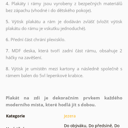
4.
Plakáty i rámy jsou vyrobeny z bezpečných materiálů
bez zápachu (vhodné i do dětského pokoje).
5.
Výtisk plakátu a rám je dodáván zvlášť (vložit výtisk
plakátu do rámu je vskutku jednoduché).
6.
Přední část chrání plexisklo.
7.
MDF deska, která tvoří zadní část rámu, obsahuje 2
háčky na zavěšení.
8.
Výtisk je umístěn mezi kartony a následně společně s
rámem balen do 5vl lepenkové krabice.
Plakát na zdi je dekoračním prvkem každého
moderního místa, které hodlá jít s dobou.
Kategorie
Jezera
Do obýváku
,
Do předsíně
,
Do