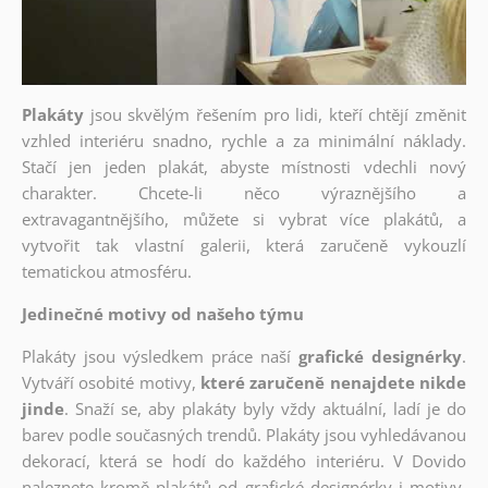
Plakáty
jsou skvělým řešením pro lidi, kteří chtějí změnit
vzhled interiéru snadno, rychle a za minimální náklady.
Stačí jen jeden plakát, abyste místnosti vdechli nový
charakter. Chcete-li něco výraznějšího a
extravagantnějšího, můžete si vybrat více plakátů, a
vytvořit tak vlastní galerii, která zaručeně vykouzlí
tematickou atmosféru.
Jedinečné motivy od našeho týmu
Plakáty jsou výsledkem práce naší
grafické designérky
.
Vytváří osobité motivy,
které zaručeně nenajdete nikde
jinde
. Snaží se, aby plakáty byly vždy aktuální, ladí je do
barev podle současných trendů. Plakáty jsou vyhledávanou
dekorací, která se hodí do každého interiéru. V Dovido
naleznete kromě plakátů od grafické designérky i motivy,