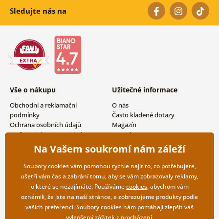
Sledujte nás na
Vše o nákupu
Užitečné informace
Obchodní a reklamační
O nás
podmínky
Často kladené dotazy
Ochrana osobních údajů
Magazín
Možnosti dopravy a platby
Kontakty
Vrácení zboží
Velkoobchodní spolupráce
Na Vašem soukromí nám záleží
Soubory cookies vám pomohou rychle najít to, co potřebujete,
ušetří vám čas a zabrání tomu, aby se vám zobrazovaly reklamy,
o které se nezajímáte. Používáme
cookies
, abychom vám
oznámili, že jste na naší stránce, a zobrazujeme produkty podle
vašich preferencí. Soubory cookies nám pomáhají zlepšit váš
vylepšený zážitek z procházení.