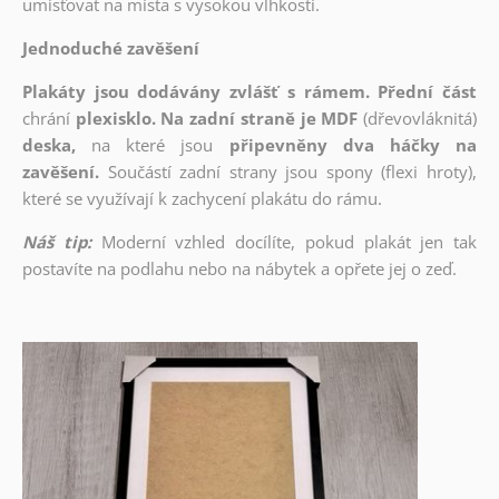
umisťovat na místa s vysokou vlhkostí.
Jednoduché zavěšení
Plakáty jsou dodávány zvlášť s rámem. Přední část
chrání
plexisklo. Na zadní straně je MDF
(dřevovláknitá)
deska,
na které jsou
připevněny dva háčky na
zavěšení.
Součástí zadní strany jsou spony (flexi hroty),
které se využívají k zachycení plakátu do rámu.
Náš tip:
Moderní vzhled docílíte, pokud plakát jen tak
postavíte na podlahu nebo na nábytek a opřete jej o zeď.