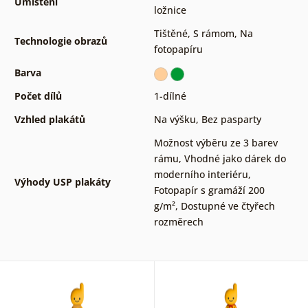
Umístění
ložnice
Tištěné
,
S rámom
,
Na
Technologie obrazů
fotopapíru
Barva
Počet dílů
1-dílné
Vzhled plakátů
Na výšku
,
Bez pasparty
Možnost výběru ze 3 barev
rámu
,
Vhodné jako dárek do
moderního interiéru
,
Výhody USP plakáty
Fotopapír s gramáží 200
g/m²
,
Dostupné ve čtyřech
rozměrech