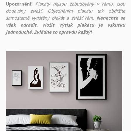
Upozornění!
Plakáty nejsou zabudovány v rámu. Jsou
dodávány zvlášť. Objednáním plakátu tak obdržíte
samostatně vytištěný plakát a zvlášť rám.
Nenechte se
však odradit, vložit výtisk plakátu je vskutku
jednoduché. Zvládne to opravdu každý!