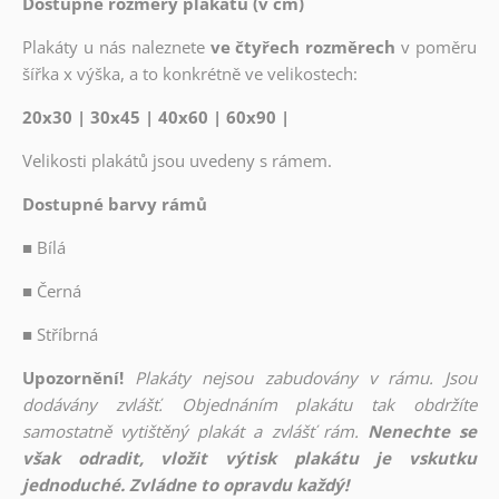
Dostupné rozměry plakátů (v cm)
Plakáty u nás naleznete
ve čtyřech rozměrech
v poměru
šířka x výška, a to konkrétně ve velikostech:
20x30 | 30x45 | 40x60 | 60x90 |
Velikosti plakátů jsou uvedeny s rámem.
Dostupné barvy rámů
■
Bílá
■
Černá
■
Stříbrná
Upozornění!
Plakáty nejsou zabudovány v rámu. Jsou
dodávány zvlášť. Objednáním plakátu tak obdržíte
samostatně vytištěný plakát a zvlášť rám.
Nenechte se
však odradit, vložit výtisk plakátu je vskutku
jednoduché. Zvládne to opravdu každý!