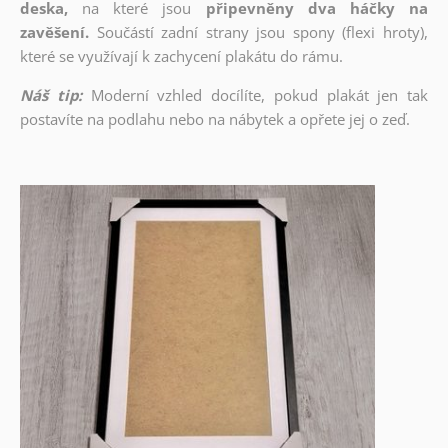
deska,
na které jsou
připevněny dva háčky na
zavěšení.
Součástí zadní strany jsou spony (flexi hroty),
které se využívají k zachycení plakátu do rámu.
Náš tip:
Moderní vzhled docílíte, pokud plakát jen tak
postavíte na podlahu nebo na nábytek a opřete jej o zeď.