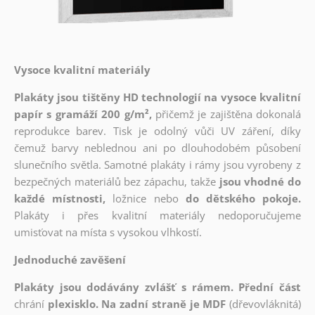
Vysoce kvalitní materiály
Plakáty jsou tištěny HD technologií na vysoce kvalitní
papír s gramáží 200 g/m²,
přičemž je zajištěna dokonalá
reprodukce barev. Tisk je odolný vůči UV záření, díky
čemuž barvy neblednou ani po dlouhodobém působení
slunečního světla. Samotné plakáty i rámy jsou vyrobeny z
bezpečných materiálů bez zápachu, takže
jsou vhodné do
každé místnosti,
ložnice nebo
do dětského pokoje.
Plakáty i přes kvalitní materiály nedoporučujeme
umisťovat na místa s vysokou vlhkostí.
Jednoduché zavěšení
Plakáty jsou dodávány zvlášť s rámem. Přední část
chrání
plexisklo. Na zadní straně je MDF
(dřevovláknitá)