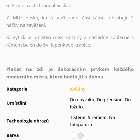
6.
Přední část chrání plexisklo.
7.
MDF deska, která tvoří zadní část rámu, obsahuje 2
háčky na zavěšení.
8.
Výtisk je umístěn mezi kartony a následně společně s
rámem balen do 5vl lepenkové krabice.
Plakát na zdi je dekoračním prvkem každého
moderního místa, které hodlá jít s dobou.
Kategorie
Květiny
Do obýváku
,
Do předsíně
,
Do
Umístění
ložnice
Tištěné
,
S rámom
,
Na
Technologie obrazů
fotopapíru
Barva