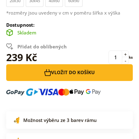
20x30
30x45
40x60
60x90
*rozměry jsou uvedeny v cm v poměru šířka x výška
Dostupnost:
Skladem
Přidat do oblíbených
239 Kč
+
ks
-
VLOŽIT DO KOŠÍKU
Možnost výběru ze 3 barev rámu