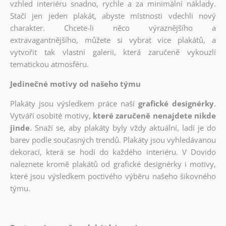
vzhled interiéru snadno, rychle a za minimální náklady.
Stačí jen jeden plakát, abyste místnosti vdechli nový
charakter. Chcete-li něco výraznějšího a
extravagantnějšího, můžete si vybrat více plakátů, a
vytvořit tak vlastní galerii, která zaručeně vykouzlí
tematickou atmosféru.
Jedinečné motivy od našeho týmu
Plakáty jsou výsledkem práce naší
grafické designérky
.
Vytváří osobité motivy,
které zaručeně nenajdete nikde
jinde
. Snaží se, aby plakáty byly vždy aktuální, ladí je do
barev podle současných trendů. Plakáty jsou vyhledávanou
dekorací, která se hodí do každého interiéru. V Dovido
naleznete kromě plakátů od grafické designérky i motivy,
které jsou výsledkem poctivého výběru našeho šikovného
týmu.