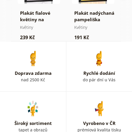
čné
Plakát fialové
Plakát nadýchaná
P
le
květiny na
pampeliška
m
abstraktním
Květiny
Květiny
K
pozadí
239 Kč
191 Kč
2
Doprava zdarma
Rychlé dodání
nad 2500 Kč
do pár dní u Vás
Široký sortiment
Vyrobeno v ČR
tapet a obrazů
prémiová kvalita tisku