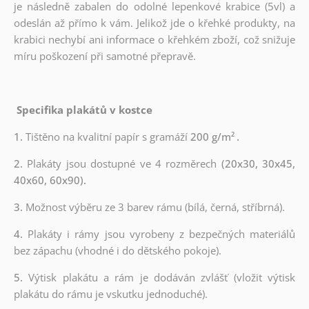
je následně zabalen do odolné lepenkové krabice (5vl) a
odeslán až přímo k vám. Jelikož jde o křehké produkty, na
krabici nechybí ani informace o křehkém zboží, což snižuje
míru poškození při samotné přepravě.
Specifika plakátů v kostce
1.
Tištěno na kvalitní papír s gramáží
200 g/m²
.
2.
Plakáty jsou dostupné ve 4 rozměrech
(20x30, 30x45,
40x60, 60x90).
3.
Možnost výběru ze 3 barev rámu (bílá, černá, stříbrná).
4.
Plakáty i rámy jsou vyrobeny z bezpečných materiálů
bez zápachu (vhodné i do dětského pokoje).
5.
Výtisk plakátu a rám je dodáván zvlášť (vložit výtisk
plakátu do rámu je vskutku jednoduché).