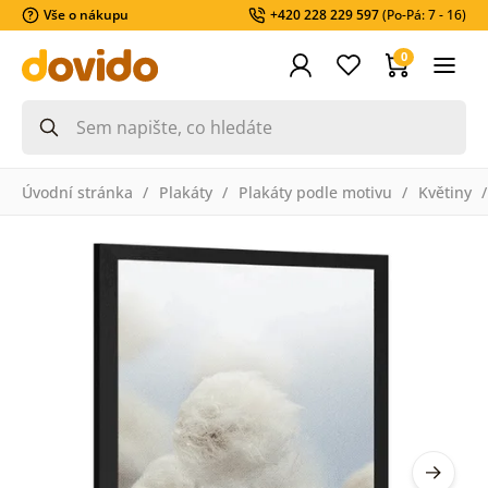
Vše o nákupu
+420 228 229 597
(Po-Pá: 7 - 16)
0
Úvodní stránka
Plakáty
Plakáty podle motivu
Květiny