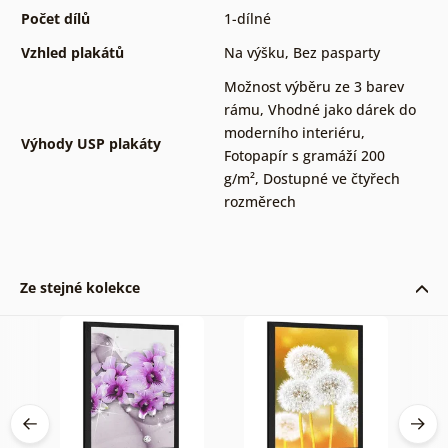
Počet dílů
1-dílné
Vzhled plakátů
Na výšku
,
Bez pasparty
Možnost výběru ze 3 barev
rámu
,
Vhodné jako dárek do
moderního interiéru
,
Výhody USP plakáty
Fotopapír s gramáží 200
g/m²
,
Dostupné ve čtyřech
rozměrech
Ze stejné kolekce