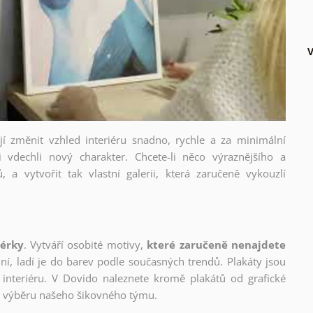
V
ějí změnit vzhled interiéru snadno, rychle a za minimální
i vdechli nový charakter. Chcete-li něco výraznějšího a
, a vytvořit tak vlastní galerii, která zaručeně vykouzlí
nérky
. Vytváří osobité motivy,
které zaručeně nenajdete
lní, ladí je do barev podle současných trendů. Plakáty jsou
interiéru. V Dovido naleznete kromě plakátů od grafické
ho výběru našeho šikovného týmu.