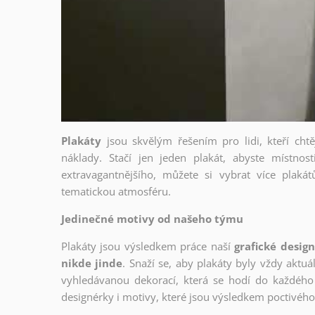
Plakáty
jsou skvělým řešením pro lidi, kteří cht
náklady. Stačí jen jeden plakát, abyste místnost
extravagantnějšího, můžete si vybrat více plakátů
tematickou atmosféru.
Jedinečné motivy od našeho týmu
Plakáty jsou výsledkem práce naší
grafické desig
nikde jinde
. Snaží se, aby plakáty byly vždy aktuá
vyhledávanou dekorací, která se hodí do každého 
designérky i motivy, které jsou výsledkem poctivé