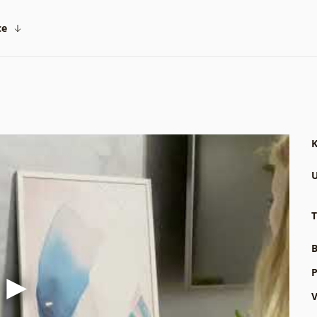
ce
K
U
T
B
P
V