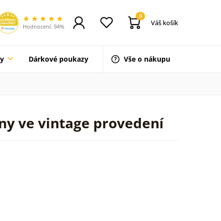
0
Váš košík
Hodnocení: 94%
ty
Dárkové poukazy
Vše o nákupu
ány ve vintage provedení