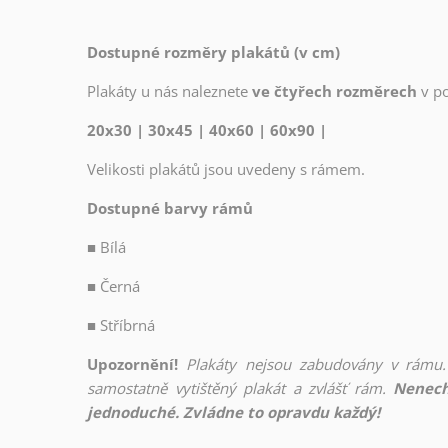
Dostupné rozměry plakátů (v cm)
Plakáty u nás naleznete
ve čtyřech rozměrech
v p
20x30 | 30x45 | 40x60 | 60x90 |
Velikosti plakátů jsou uvedeny s rámem.
Dostupné barvy rámů
■
Bílá
■
Černá
■
Stříbrná
Upozornění!
Plakáty nejsou zabudovány v rámu.
samostatně vytištěný plakát a zvlášť rám.
Nenech
jednoduché. Zvládne to opravdu každý!