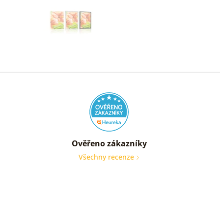
Ověřeno zákazníky
Všechny recenze
nic
Ověře
zákaz
05. 08