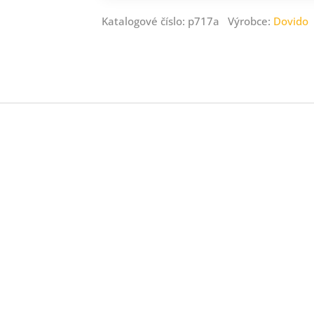
Katalogové číslo: p717a Výrobce:
Dovido
ný
ník
.