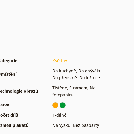
ategorie
Květiny
Do kuchyně
,
Do obýváku
,
místění
Do předsíně
,
Do ložnice
Tištěné
,
S rámom
,
Na
echnologie obrazů
fotopapíru
arva
očet dílů
1-dílné
zhled plakátů
Na výšku
,
Bez pasparty