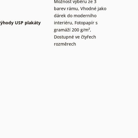
Možnost výběru ze 3
barev rámu
,
Vhodné jako
dárek do moderního
ýhody USP plakáty
interiéru
,
Fotopapír s
gramáží 200 g/m²
,
Dostupné ve čtyřech
rozměrech