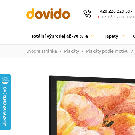
+420 228 229 597
Po-Pá: 07:00 - 16:0
Totální výprodej až -70 % 🔥
Tapety
Úvodní stránka
Plakáty
Plakáty podle motivu