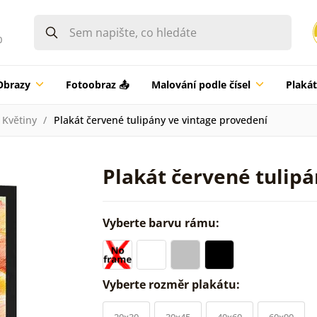
0
Obrazy
Fotoobraz 📤
Malování podle čísel
Plaká
Květiny
Plakát červené tulipány ve vintage provedení
Plakát červené tulip
Vyberte barvu rámu:
Vyberte rozměr plakátu:
20x30
30x45
40x60
60x90