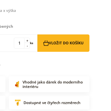
a x výška
íbených
+
VLOŽIT DO KOŠÍKU
ks
-
Vhodné jako dárek do moderního
interiéru
Dostupné ve čtyřech rozměrech