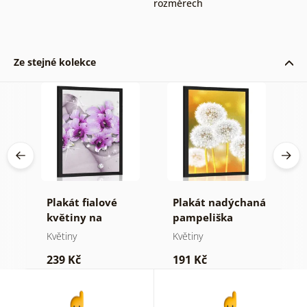
rozměrech
Ze stejné kolekce
Plakát fialové
Plakát nadýchaná
P
květiny na
pampeliška
m
abstraktním
Květiny
Květiny
K
ení
pozadí
239 Kč
191 Kč
2