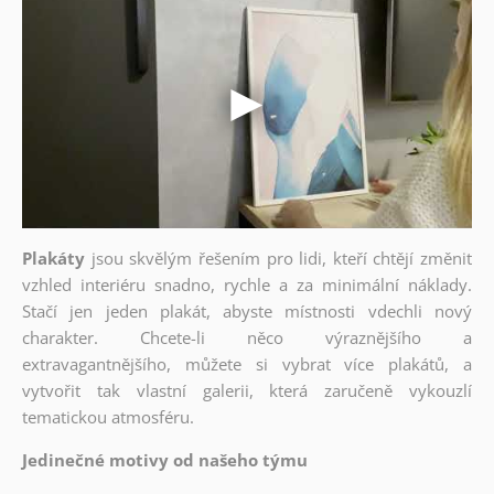
Plakáty
jsou skvělým řešením pro lidi, kteří chtějí změnit
vzhled interiéru snadno, rychle a za minimální náklady.
Stačí jen jeden plakát, abyste místnosti vdechli nový
charakter. Chcete-li něco výraznějšího a
extravagantnějšího, můžete si vybrat více plakátů, a
vytvořit tak vlastní galerii, která zaručeně vykouzlí
tematickou atmosféru.
Jedinečné motivy od našeho týmu