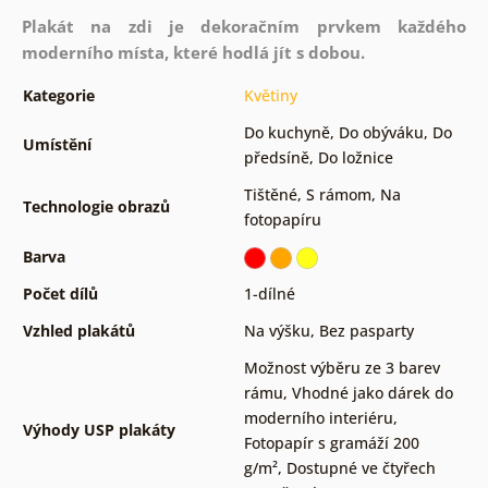
Plakát na zdi je dekoračním prvkem každého
moderního místa, které hodlá jít s dobou.
Kategorie
Květiny
Do kuchyně
,
Do obýváku
,
Do
Umístění
předsíně
,
Do ložnice
Tištěné
,
S rámom
,
Na
Technologie obrazů
fotopapíru
Barva
Počet dílů
1-dílné
Vzhled plakátů
Na výšku
,
Bez pasparty
Možnost výběru ze 3 barev
rámu
,
Vhodné jako dárek do
moderního interiéru
,
Výhody USP plakáty
Fotopapír s gramáží 200
g/m²
,
Dostupné ve čtyřech