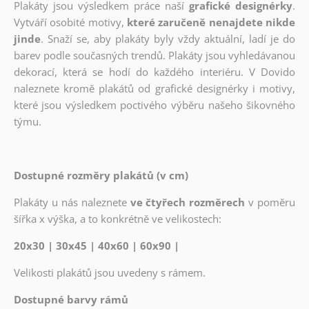
Plakáty jsou výsledkem práce naší
grafické designérky
.
Vytváří osobité motivy,
které zaručeně nenajdete nikde
jinde
. Snaží se, aby plakáty byly vždy aktuální, ladí je do
barev podle současných trendů. Plakáty jsou vyhledávanou
dekorací, která se hodí do každého interiéru. V Dovido
naleznete kromě plakátů od grafické designérky i motivy,
které jsou výsledkem poctivého výběru našeho šikovného
týmu.
Dostupné rozměry plakátů (v cm)
Plakáty u nás naleznete
ve čtyřech rozměrech
v poměru
šířka x výška, a to konkrétně ve velikostech:
20x30 | 30x45 | 40x60 | 60x90 |
Velikosti plakátů jsou uvedeny s rámem.
Dostupné barvy rámů