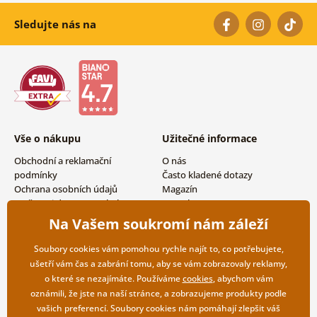
Sledujte nás na
Vše o nákupu
Užitečné informace
Obchodní a reklamační
O nás
podmínky
Často kladené dotazy
Ochrana osobních údajů
Magazín
Možnosti dopravy a platby
Kontakty
Vrácení zboží
Velkoobchodní spolupráce
Na Vašem soukromí nám záleží
Soubory cookies vám pomohou rychle najít to, co potřebujete,
ušetří vám čas a zabrání tomu, aby se vám zobrazovaly reklamy,
o které se nezajímáte. Používáme
cookies
, abychom vám
oznámili, že jste na naší stránce, a zobrazujeme produkty podle
vašich preferencí. Soubory cookies nám pomáhají zlepšit váš