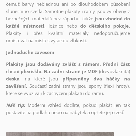
čemuž barvy neblednou ani po dlouhodobém působení
slunečního světla. Samotné plakáty i rámy jsou vyrobeny z
bezpečných materiálů bez zápachu, takže
jsou vhodné do
každé místnosti,
ložnice nebo
do dětského pokoje.
Plakáty i přes kvalitní materiály nedoporučujeme
umisťovat na místa s vysokou vlhkostí.
Jednoduché zavěšení
Plakáty jsou dodávány zvlášť s rámem. Přední část
chrání
plexisklo. Na zadní straně je MDF
(dřevovláknitá)
deska,
na které jsou
připevněny dva háčky na
zavěšení.
Součástí zadní strany jsou spony (flexi hroty),
které se využívají k zachycení plakátu do rámu.
Náš tip:
Moderní vzhled docílíte, pokud plakát jen tak
postavíte na podlahu nebo na nábytek a opřete jej o zeď.