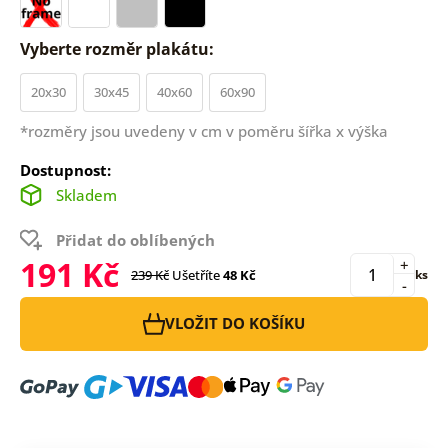
Vyberte rozměr plakátu:
20x30
30x45
40x60
60x90
*rozměry jsou uvedeny v cm v poměru šířka x výška
Dostupnost:
Skladem
Přidat do oblíbených
191 Kč
+
239 Kč
Ušetříte
48 Kč
ks
-
VLOŽIT DO KOŠÍKU