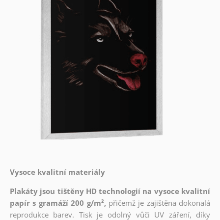
Vysoce kvalitní materiály
Plakáty jsou tištěny HD technologií na vysoce kvalitní
papír s gramáží 200 g/m²,
přičemž je zajištěna dokonalá
reprodukce barev. Tisk je odolný vůči UV záření, díky