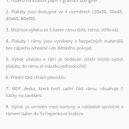
1.
Tištěno na kvalitní papír s gramáží
200 g/m²
.
2.
Plakáty jsou dostupné ve 4 rozměrech
(20x30, 30x45,
40x60, 60x90).
3.
Možnost výběru ze 3 barev rámu (bílá, černá, stříbrná).
4.
Plakáty i rámy jsou vyrobeny z bezpečných materiálů
bez zápachu (vhodné i do dětského pokoje).
5.
Výtisk plakátu a rám je dodáván zvlášť (vložit výtisk
plakátu do rámu je vskutku jednoduché).
6.
Přední část chrání plexisklo.
7.
MDF deska, která tvoří zadní část rámu, obsahuje 2
háčky na zavěšení.
8.
Výtisk je umístěn mezi kartony a následně společně s
rámem balen do 5vl lepenkové krabice.