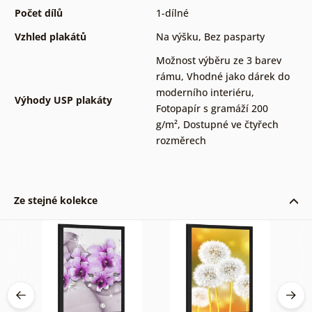
Počet dílů
1-dílné
Vzhled plakátů
Na výšku
,
Bez pasparty
Možnost výběru ze 3 barev
rámu
,
Vhodné jako dárek do
moderního interiéru
,
Výhody USP plakáty
Fotopapír s gramáží 200
g/m²
,
Dostupné ve čtyřech
rozměrech
Ze stejné kolekce