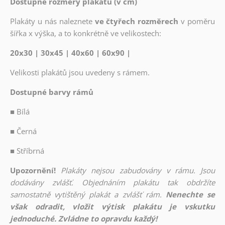
Dostupné rozměry plakátů (v cm)
Plakáty u nás naleznete
ve čtyřech rozměrech
v poměru
šířka x výška, a to konkrétně ve velikostech:
20x30 | 30x45 | 40x60 | 60x90 |
Velikosti plakátů jsou uvedeny s rámem.
Dostupné barvy rámů
■
Bílá
■
Černá
■
Stříbrná
Upozornění!
Plakáty nejsou zabudovány v rámu. Jsou
dodávány zvlášť. Objednáním plakátu tak obdržíte
samostatně vytištěný plakát a zvlášť rám.
Nenechte se
však odradit, vložit výtisk plakátu je vskutku
jednoduché. Zvládne to opravdu každý!