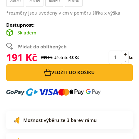
20x30
30x45
40x60
60x90
*rozměry jsou uvedeny v cm v poměru šířka x výška
Dostupnost:
Skladem
Přidat do oblíbených
191 Kč
+
239 Kč
Ušetříte
48 Kč
ks
-
VLOŽIT DO KOŠÍKU
Možnost výběru ze 3 barev rámu