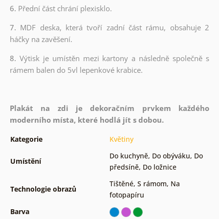
6.
Přední část chrání plexisklo.
7.
MDF deska, která tvoří zadní část rámu, obsahuje 2
háčky na zavěšení.
8.
Výtisk je umístěn mezi kartony a následně společně s
rámem balen do 5vl lepenkové krabice.
Plakát na zdi je dekoračním prvkem každého
moderního místa, které hodlá jít s dobou.
Kategorie
Květiny
Do kuchyně
,
Do obýváku
,
Do
Umístění
předsíně
,
Do ložnice
Tištěné
,
S rámom
,
Na
Technologie obrazů
fotopapíru
Barva