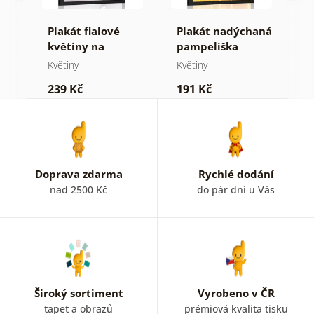
Plakát fialové
Plakát nadýchaná
P
květiny na
pampeliška
m
abstraktním
Květiny
Květiny
K
ení
pozadí
239 Kč
191 Kč
2
Doprava zdarma
Rychlé dodání
nad 2500 Kč
do pár dní u Vás
Široký sortiment
Vyrobeno v ČR
tapet a obrazů
prémiová kvalita tisku