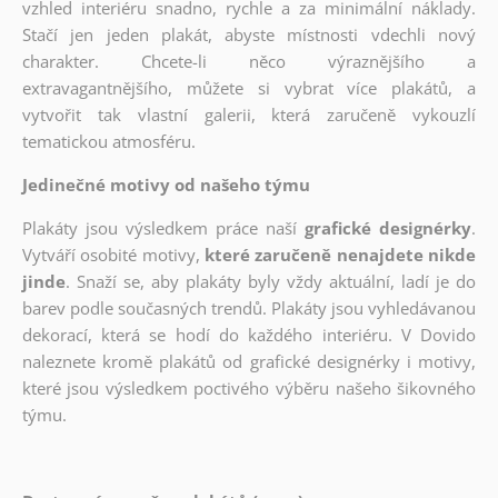
vzhled interiéru snadno, rychle a za minimální náklady.
Stačí jen jeden plakát, abyste místnosti vdechli nový
charakter. Chcete-li něco výraznějšího a
extravagantnějšího, můžete si vybrat více plakátů, a
vytvořit tak vlastní galerii, která zaručeně vykouzlí
tematickou atmosféru.
Jedinečné motivy od našeho týmu
Plakáty jsou výsledkem práce naší
grafické designérky
.
Vytváří osobité motivy,
které zaručeně nenajdete nikde
jinde
. Snaží se, aby plakáty byly vždy aktuální, ladí je do
barev podle současných trendů. Plakáty jsou vyhledávanou
dekorací, která se hodí do každého interiéru. V Dovido
naleznete kromě plakátů od grafické designérky i motivy,
které jsou výsledkem poctivého výběru našeho šikovného
týmu.