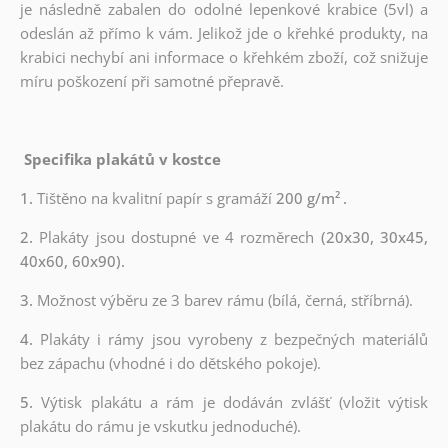
je následně zabalen do odolné lepenkové krabice (5vl) a
odeslán až přímo k vám. Jelikož jde o křehké produkty, na
krabici nechybí ani informace o křehkém zboží, což snižuje
míru poškození při samotné přepravě.
Specifika plakátů v kostce
1.
Tištěno na kvalitní papír s gramáží
200 g/m²
.
2.
Plakáty jsou dostupné ve 4 rozměrech
(20x30, 30x45,
40x60, 60x90).
3.
Možnost výběru ze 3 barev rámu (bílá, černá, stříbrná).
4.
Plakáty i rámy jsou vyrobeny z bezpečných materiálů
bez zápachu (vhodné i do dětského pokoje).
5.
Výtisk plakátu a rám je dodáván zvlášť (vložit výtisk
plakátu do rámu je vskutku jednoduché).