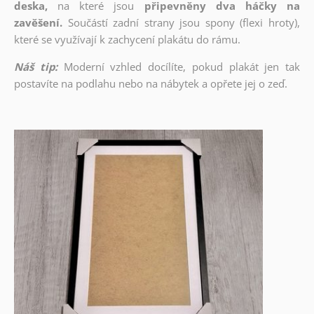
deska,
na které jsou
připevněny dva háčky na
zavěšení.
Součástí zadní strany jsou spony (flexi hroty),
které se využívají k zachycení plakátu do rámu.
Náš tip:
Moderní vzhled docílíte, pokud plakát jen tak
postavíte na podlahu nebo na nábytek a opřete jej o zeď.