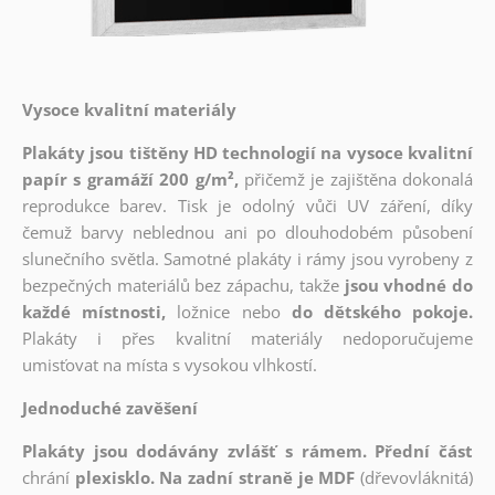
Vysoce kvalitní materiály
Plakáty jsou tištěny HD technologií na vysoce kvalitní
papír s gramáží 200 g/m²,
přičemž je zajištěna dokonalá
reprodukce barev. Tisk je odolný vůči UV záření, díky
čemuž barvy neblednou ani po dlouhodobém působení
slunečního světla. Samotné plakáty i rámy jsou vyrobeny z
bezpečných materiálů bez zápachu, takže
jsou vhodné do
každé místnosti,
ložnice nebo
do dětského pokoje.
Plakáty i přes kvalitní materiály nedoporučujeme
umisťovat na místa s vysokou vlhkostí.
Jednoduché zavěšení
Plakáty jsou dodávány zvlášť s rámem. Přední část
chrání
plexisklo. Na zadní straně je MDF
(dřevovláknitá)