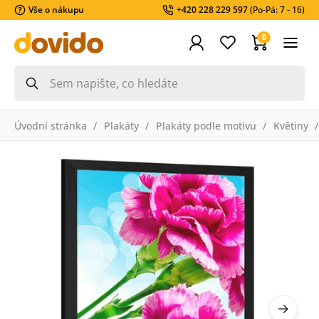
Vše o nákupu
+420 228 229 597
(Po-Pá: 7 - 16)
0
Úvodní stránka
Plakáty
Plakáty podle motivu
Květiny