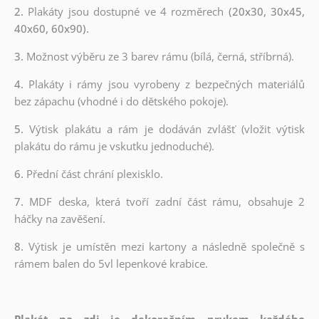
2.
Plakáty jsou dostupné ve 4 rozměrech
(20x30, 30x45,
40x60, 60x90).
3.
Možnost výběru ze 3 barev rámu (bílá, černá, stříbrná).
4.
Plakáty i rámy jsou vyrobeny z bezpečných materiálů
bez zápachu (vhodné i do dětského pokoje).
5.
Výtisk plakátu a rám je dodáván zvlášť (vložit výtisk
plakátu do rámu je vskutku jednoduché).
6.
Přední část chrání plexisklo.
7.
MDF deska, která tvoří zadní část rámu, obsahuje 2
háčky na zavěšení.
8.
Výtisk je umístěn mezi kartony a následně společně s
rámem balen do 5vl lepenkové krabice.
Plakát na zdi je dekoračním prvkem každého