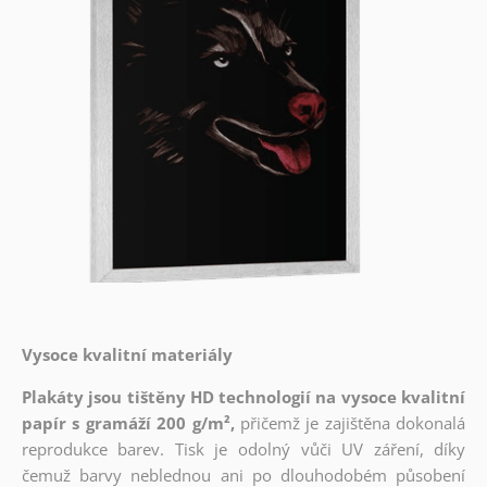
Vysoce kvalitní materiály
Plakáty jsou tištěny HD technologií na vysoce kvalitní
papír s gramáží 200 g/m²,
přičemž je zajištěna dokonalá
reprodukce barev. Tisk je odolný vůči UV záření, díky
čemuž barvy neblednou ani po dlouhodobém působení