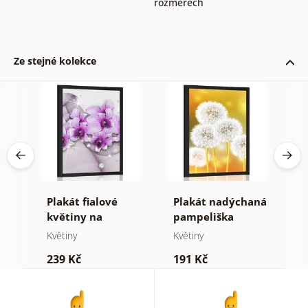
rozměrech
Ze stejné kolekce
čné
Plakát fialové
Plakát nadýchaná
P
le
květiny na
pampeliška
m
abstraktním
Květiny
Květiny
K
pozadí
239 Kč
191 Kč
2