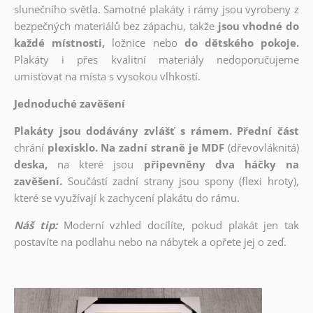
slunečního světla. Samotné plakáty i rámy jsou vyrobeny z
bezpečných materiálů bez zápachu, takže
jsou vhodné do
každé místnosti,
ložnice nebo
do dětského pokoje.
Plakáty i přes kvalitní materiály nedoporučujeme
umisťovat na místa s vysokou vlhkostí.
Jednoduché zavěšení
Plakáty jsou dodávány zvlášť s rámem. Přední část
chrání
plexisklo. Na zadní straně je MDF
(dřevovláknitá)
deska,
na které jsou
připevněny dva háčky na
zavěšení.
Součástí zadní strany jsou spony (flexi hroty),
které se využívají k zachycení plakátu do rámu.
Náš tip:
Moderní vzhled docílíte, pokud plakát jen tak
postavíte na podlahu nebo na nábytek a opřete jej o zeď.