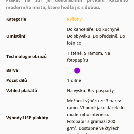
moderního místa, které hodlá jít s dobou.
Kategorie
Květiny
Do kanceláře
,
Do kuchyně
,
Umístění
Do obýváku
,
Do předsíně
,
Do
ložnice
Tištěné
,
S rámom
,
Na
Technologie obrazů
fotopapíru
Barva
Počet dílů
1-dílné
Vzhled plakátů
Na výšku
,
Bez pasparty
Možnost výběru ze 3 barev
rámu
,
Vhodné jako dárek do
moderního interiéru
,
Výhody USP plakáty
Fotopapír s gramáží 200
g/m²
,
Dostupné ve čtyřech