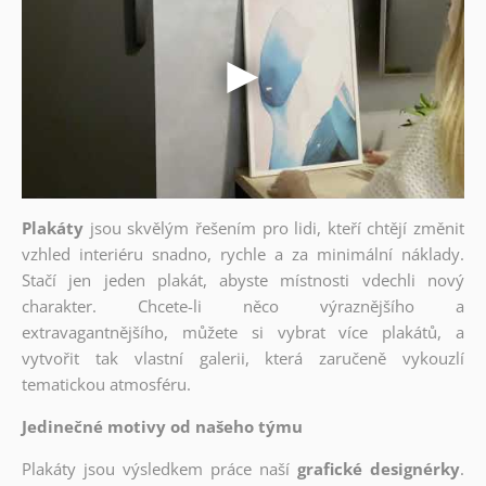
Plakáty
jsou skvělým řešením pro lidi, kteří chtějí změnit
vzhled interiéru snadno, rychle a za minimální náklady.
Stačí jen jeden plakát, abyste místnosti vdechli nový
charakter. Chcete-li něco výraznějšího a
extravagantnějšího, můžete si vybrat více plakátů, a
vytvořit tak vlastní galerii, která zaručeně vykouzlí
tematickou atmosféru.
Jedinečné motivy od našeho týmu
Plakáty jsou výsledkem práce naší
grafické designérky
.