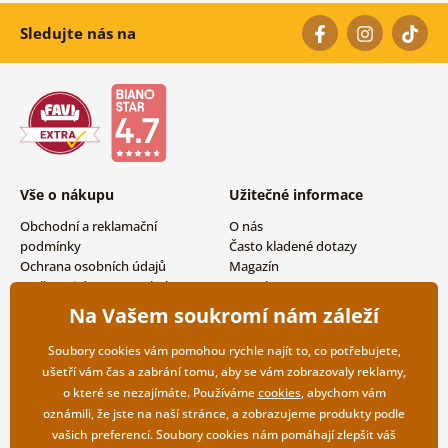
Sledujte nás na
Vše o nákupu
Užitečné informace
Obchodní a reklamační
O nás
podmínky
Často kladené dotazy
Ochrana osobních údajů
Magazín
Možnosti dopravy a platby
Kontakty
Vrácení zboží
Velkoobchodní spolupráce
Na Vašem soukromí nám záleží
Soubory cookies vám pomohou rychle najít to, co potřebujete,
ušetří vám čas a zabrání tomu, aby se vám zobrazovaly reklamy,
o které se nezajímáte. Používáme
cookies
, abychom vám
oznámili, že jste na naší stránce, a zobrazujeme produkty podle
vašich preferencí. Soubory cookies nám pomáhají zlepšit váš