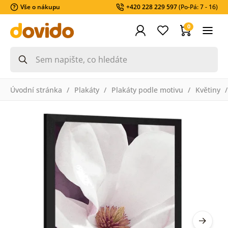
Vše o nákupu
+420 228 229 597
(Po-Pá: 7 - 16)
0
Úvodní stránka
Plakáty
Plakáty podle motivu
Květiny