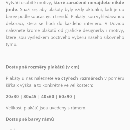
Vytváří osobité motivy,
které zaručeně nenajdete nikde
jinde
. Snaží se, aby plakáty byly vždy aktuální, ladí je do
barev podle současných trendů. Plakáty jsou vyhledávanou
dekorací, která se hodí do každého interiéru. V Dovido
naleznete kromě plakátů od grafické designérky i motivy,
které jsou výsledkem poctivého výběru našeho šikovného
týmu.
Dostupné rozměry plakátů (v cm)
Plakáty u nás naleznete
ve čtyřech rozměrech
v poměru
šířka x výška, a to konkrétně ve velikostech:
20x30 | 30x45 | 40x60 | 60x90 |
Velikosti plakátů jsou uvedeny s rámem.
Dostupné barvy rámů