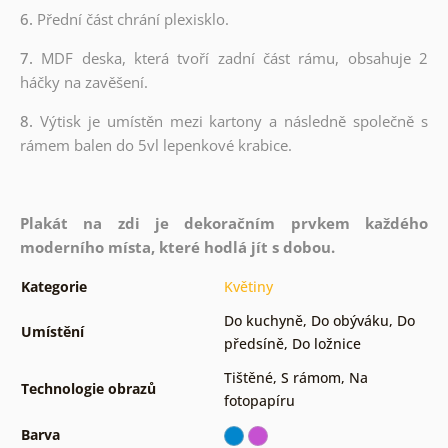
6.
Přední část chrání plexisklo.
7.
MDF deska, která tvoří zadní část rámu, obsahuje 2
háčky na zavěšení.
8.
Výtisk je umístěn mezi kartony a následně společně s
rámem balen do 5vl lepenkové krabice.
Plakát na zdi je dekoračním prvkem každého
moderního místa, které hodlá jít s dobou.
Kategorie
Květiny
Do kuchyně
,
Do obýváku
,
Do
Umístění
předsíně
,
Do ložnice
Tištěné
,
S rámom
,
Na
Technologie obrazů
fotopapíru
Barva