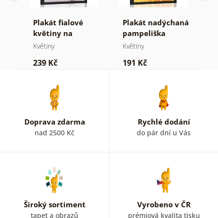
čné
Plakát fialové
Plakát nadýchaná
P
le
květiny na
pampeliška
m
abstraktním
Květiny
Květiny
K
pozadí
239 Kč
191 Kč
2
Doprava zdarma
Rychlé dodání
nad 2500 Kč
do pár dní u Vás
Široký sortiment
Vyrobeno v ČR
tapet a obrazů
prémiová kvalita tisku