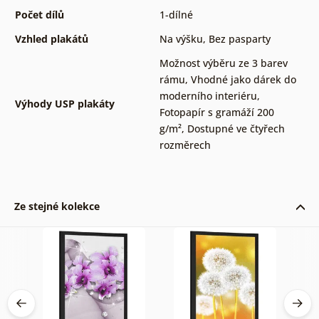
Počet dílů
1-dílné
Vzhled plakátů
Na výšku
,
Bez pasparty
Možnost výběru ze 3 barev
rámu
,
Vhodné jako dárek do
moderního interiéru
,
Výhody USP plakáty
Fotopapír s gramáží 200
g/m²
,
Dostupné ve čtyřech
rozměrech
Ze stejné kolekce