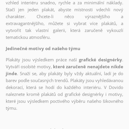
vzhled interiéru snadno, rychle a za minimální náklady.
Stačí jen jeden plakát, abyste místnosti vdechli nový
charakter. Chcete-li něco výraznějšího a
extravagantnějšího, můžete si vybrat více plakátů, a
vytvořit tak vlastní galerii, která zaručeně vykouzlí
tematickou atmosféru.
Jedinečné motivy od našeho týmu
Plakáty jsou výsledkem práce naší
grafické designérky
.
Vytváří osobité motivy,
které zaručeně nenajdete nikde
jinde
. Snaží se, aby plakáty byly vždy aktuální, ladí je do
barev podle současných trendů. Plakáty jsou vyhledávanou
dekorací, která se hodí do každého interiéru. V Dovido
naleznete kromě plakátů od grafické designérky i motivy,
které jsou výsledkem poctivého výběru našeho šikovného
týmu.