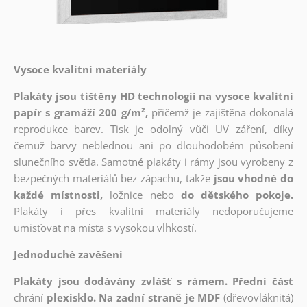
Vysoce kvalitní materiály
Plakáty jsou tištěny HD technologií na vysoce kvalitní
papír s gramáží 200 g/m²,
přičemž je zajištěna dokonalá
reprodukce barev. Tisk je odolný vůči UV záření, díky
čemuž barvy neblednou ani po dlouhodobém působení
slunečního světla. Samotné plakáty i rámy jsou vyrobeny z
bezpečných materiálů bez zápachu, takže
jsou vhodné do
každé místnosti,
ložnice nebo
do dětského pokoje.
Plakáty i přes kvalitní materiály nedoporučujeme
umisťovat na místa s vysokou vlhkostí.
Jednoduché zavěšení
Plakáty jsou dodávány zvlášť s rámem. Přední část
chrání
plexisklo. Na zadní straně je MDF
(dřevovláknitá)