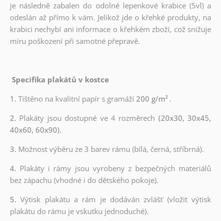
je následně zabalen do odolné lepenkové krabice (5vl) a
odeslán až přímo k vám. Jelikož jde o křehké produkty, na
krabici nechybí ani informace o křehkém zboží, což snižuje
míru poškození při samotné přepravě.
Specifika plakátů v kostce
1.
Tištěno na kvalitní papír s gramáží
200 g/m²
.
2.
Plakáty jsou dostupné ve 4 rozměrech
(20x30, 30x45,
40x60, 60x90).
3.
Možnost výběru ze 3 barev rámu (bílá, černá, stříbrná).
4.
Plakáty i rámy jsou vyrobeny z bezpečných materiálů
bez zápachu (vhodné i do dětského pokoje).
5.
Výtisk plakátu a rám je dodáván zvlášť (vložit výtisk
plakátu do rámu je vskutku jednoduché).