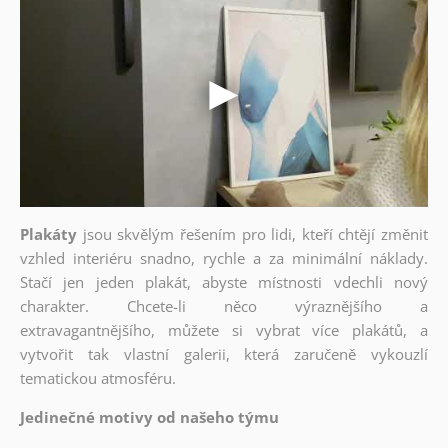
Plakáty
jsou skvělým řešením pro lidi, kteří chtějí změnit
vzhled interiéru snadno, rychle a za minimální náklady.
Stačí jen jeden plakát, abyste místnosti vdechli nový
charakter. Chcete-li něco výraznějšího a
extravagantnějšího, můžete si vybrat více plakátů, a
vytvořit tak vlastní galerii, která zaručeně vykouzlí
tematickou atmosféru.
Jedinečné motivy od našeho týmu