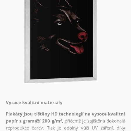
Vysoce kvalitní materiály
Plakáty jsou tištěny HD technologií na vysoce kvalitní
papír s gramáží 200 g/m²,
přičemž je zajištěna dokonalá
reprodukce barev. Tisk je odolný vůči UV záření, díky