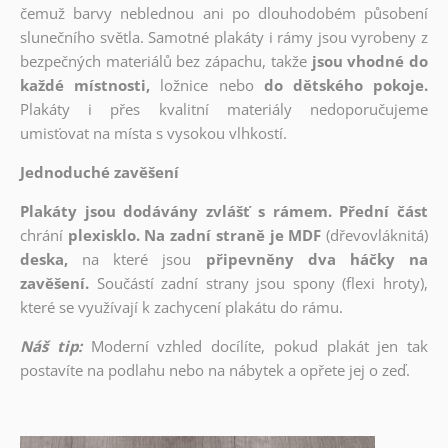
čemuž barvy neblednou ani po dlouhodobém působení
slunečního světla. Samotné plakáty i rámy jsou vyrobeny z
bezpečných materiálů bez zápachu, takže
jsou vhodné do
každé místnosti,
ložnice nebo
do dětského pokoje.
Plakáty i přes kvalitní materiály nedoporučujeme
umisťovat na místa s vysokou vlhkostí.
Jednoduché zavěšení
Plakáty jsou dodávány zvlášť s rámem. Přední část
chrání
plexisklo. Na zadní straně je MDF
(dřevovláknitá)
deska,
na které jsou
připevněny dva háčky na
zavěšení.
Součástí zadní strany jsou spony (flexi hroty),
které se využívají k zachycení plakátu do rámu.
Náš tip:
Moderní vzhled docílíte, pokud plakát jen tak
postavíte na podlahu nebo na nábytek a opřete jej o zeď.