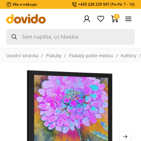
Vše o nákupu
+420 228 229 597
(Po-Pá: 7 - 16)
0
Úvodní stránka
Plakáty
Plakáty podle motivu
Květiny