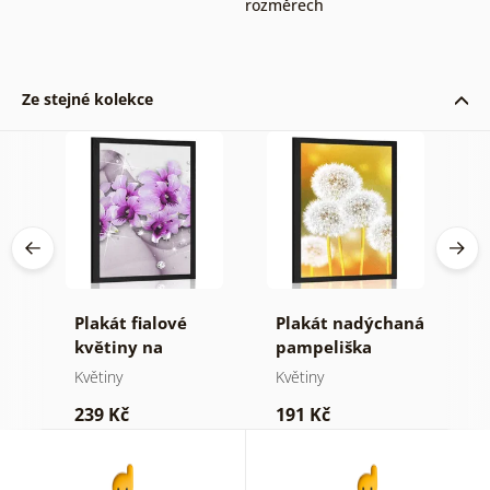
rozměrech
Ze stejné kolekce
Plakát fialové
Plakát nadýchaná
P
květiny na
pampeliška
m
abstraktním
Květiny
Květiny
K
ení
pozadí
239 Kč
191 Kč
2