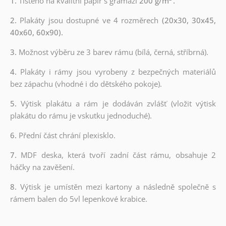
1.
Tištěno na kvalitní papír s gramáží
200 g/m²
.
2.
Plakáty jsou dostupné ve 4 rozměrech
(20x30, 30x45,
40x60, 60x90).
3.
Možnost výběru ze 3 barev rámu (bílá, černá, stříbrná).
4.
Plakáty i rámy jsou vyrobeny z bezpečných materiálů
bez zápachu (vhodné i do dětského pokoje).
5.
Výtisk plakátu a rám je dodáván zvlášť (vložit výtisk
plakátu do rámu je vskutku jednoduché).
6.
Přední část chrání plexisklo.
7.
MDF deska, která tvoří zadní část rámu, obsahuje 2
háčky na zavěšení.
8.
Výtisk je umístěn mezi kartony a následně společně s
rámem balen do 5vl lepenkové krabice.