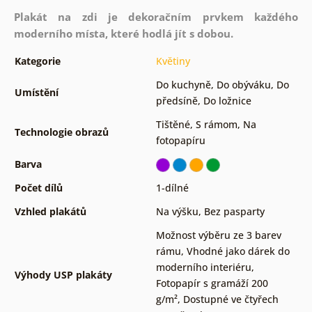
Plakát na zdi je dekoračním prvkem každého
moderního místa, které hodlá jít s dobou.
Kategorie
Květiny
Do kuchyně
,
Do obýváku
,
Do
Umístění
předsíně
,
Do ložnice
Tištěné
,
S rámom
,
Na
Technologie obrazů
fotopapíru
Barva
Počet dílů
1-dílné
Vzhled plakátů
Na výšku
,
Bez pasparty
Možnost výběru ze 3 barev
rámu
,
Vhodné jako dárek do
moderního interiéru
,
Výhody USP plakáty
Fotopapír s gramáží 200
g/m²
,
Dostupné ve čtyřech