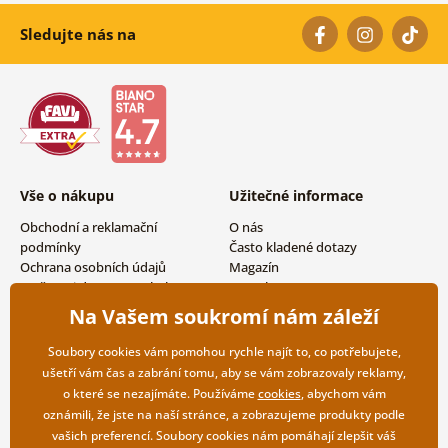
Sledujte nás na
Vše o nákupu
Užitečné informace
Obchodní a reklamační
O nás
podmínky
Často kladené dotazy
Ochrana osobních údajů
Magazín
Možnosti dopravy a platby
Kontakty
Vrácení zboží
Velkoobchodní spolupráce
Na Vašem soukromí nám záleží
Soubory cookies vám pomohou rychle najít to, co potřebujete,
ušetří vám čas a zabrání tomu, aby se vám zobrazovaly reklamy,
o které se nezajímáte. Používáme
cookies
, abychom vám
oznámili, že jste na naší stránce, a zobrazujeme produkty podle
vašich preferencí. Soubory cookies nám pomáhají zlepšit váš