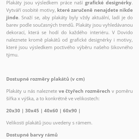
Plakáty jsou výsledkem práce naší
grafické designérky
.
Vytváří osobité motivy,
které zaručeně nenajdete nikde
jinde
. Snaží se, aby plakáty byly vždy aktuální, ladí je do
barev podle současných trendů. Plakáty jsou vyhledávanou
dekorací, která se hodí do každého interiéru. V Dovido
naleznete kromě plakátů od grafické designérky i motivy,
které jsou výsledkem poctivého výběru našeho šikovného
týmu.
Dostupné rozměry plakátů (v cm)
Plakáty u nás naleznete
ve čtyřech rozměrech
v poměru
šířka x výška, a to konkrétně ve velikostech:
20x30 | 30x45 | 40x60 | 60x90 |
Velikosti plakátů jsou uvedeny s rámem.
Dostupné barvy rámů