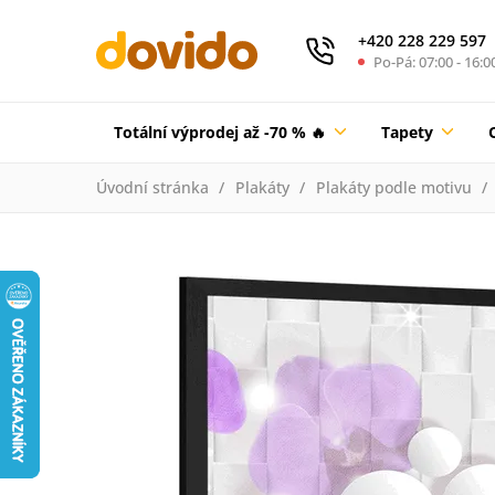
+420 228 229 597
Po-Pá: 07:00 - 16:0
Totální výprodej až -70 % 🔥
Tapety
Úvodní stránka
Plakáty
Plakáty podle motivu