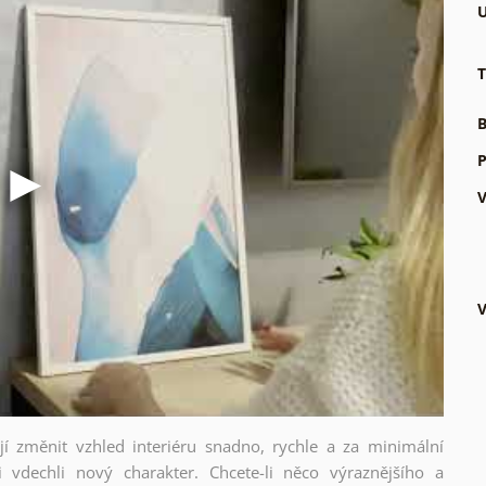
U
T
B
P
V
V
ějí změnit vzhled interiéru snadno, rychle a za minimální
i vdechli nový charakter. Chcete-li něco výraznějšího a