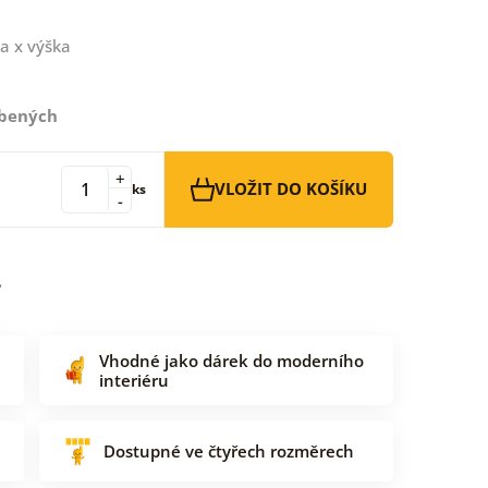
a x výška
íbených
+
VLOŽIT DO KOŠÍKU
ks
-
Vhodné jako dárek do moderního
interiéru
Dostupné ve čtyřech rozměrech