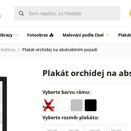
0
Obrazy
Fotoobraz 📤
Malování podle čísel
Plaká
Květiny
Plakát orchidej na abstraktním pozadí
Plakát orchidej na a
Vyberte barvu rámu:
Vyberte rozměr plakátu:
20x30
30x45
40x60
60x90