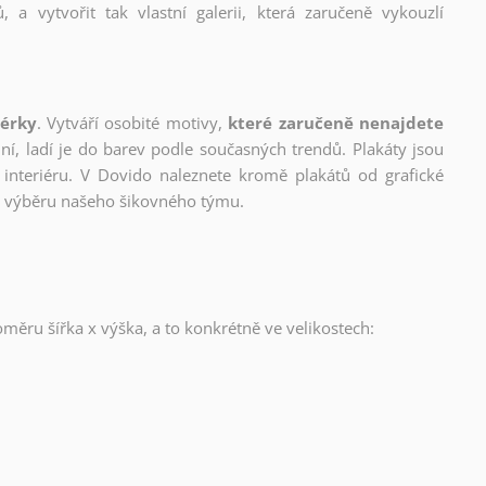
, a vytvořit tak vlastní galerii, která zaručeně vykouzlí
nérky
. Vytváří osobité motivy,
které zaručeně nenajdete
lní, ladí je do barev podle současných trendů. Plakáty jsou
interiéru. V Dovido naleznete kromě plakátů od grafické
ho výběru našeho šikovného týmu.
oměru šířka x výška, a to konkrétně ve velikostech: