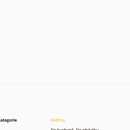
ategorie
Květiny
Do kuchyně
,
Do obýváku
,