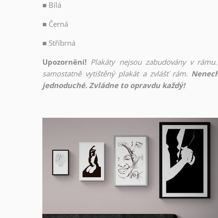
■
Bílá
■
Černá
■
Stříbrná
Upozornění!
Plakáty nejsou zabudovány v rámu.
samostatně vytištěný plakát a zvlášť rám.
Nenech
jednoduché. Zvládne to opravdu každý!