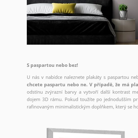
S paspartou nebo bez!
U nás v nabídce naleznete plakáty s paspartou ne
chcete paspartu nebo ne. V případě, že má pla
odstínu zvýrazní barvy a vytvoří další kontrast 
dojem 3D rámu. Pokud toužíte po jednodušším prov
rafinovaným minimalistickým doplňkem, který se ho