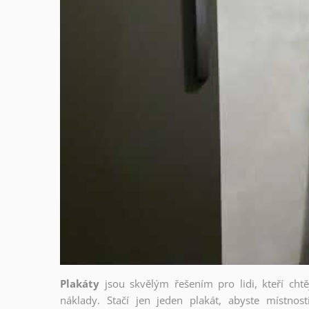
Plakáty
jsou skvělým řešením pro lidi, kteří cht
náklady. Stačí jen jeden plakát, abyste místnost