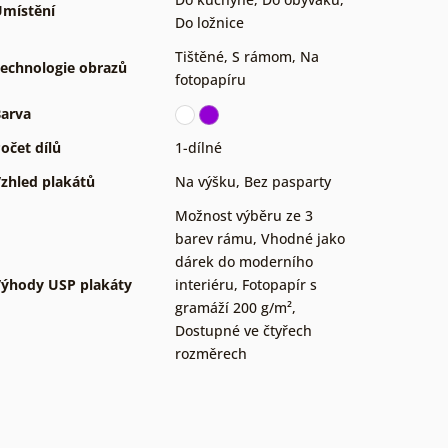
místění
Do ložnice
Tištěné
,
S rámom
,
Na
echnologie obrazů
fotopapíru
arva
očet dílů
1-dílné
zhled plakátů
Na výšku
,
Bez pasparty
Možnost výběru ze 3
barev rámu
,
Vhodné jako
dárek do moderního
ýhody USP plakáty
interiéru
,
Fotopapír s
gramáží 200 g/m²
,
Dostupné ve čtyřech
rozměrech