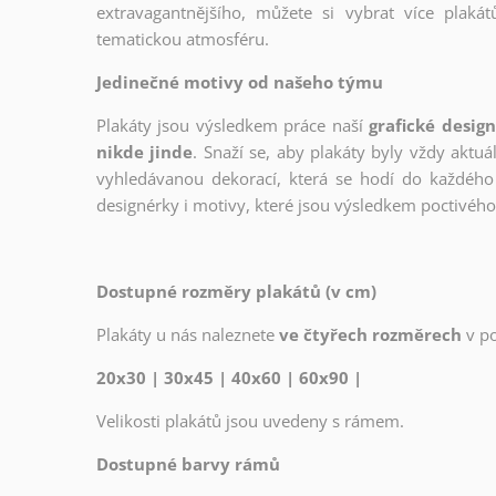
extravagantnějšího, můžete si vybrat více plakátů
tematickou atmosféru.
Jedinečné motivy od našeho týmu
Plakáty jsou výsledkem práce naší
grafické desig
nikde jinde
. Snaží se, aby plakáty byly vždy aktuá
vyhledávanou dekorací, která se hodí do každého 
designérky i motivy, které jsou výsledkem poctivé
Dostupné rozměry plakátů (v cm)
Plakáty u nás naleznete
ve čtyřech rozměrech
v p
20x30 | 30x45 | 40x60 | 60x90 |
Velikosti plakátů jsou uvedeny s rámem.
Dostupné barvy rámů