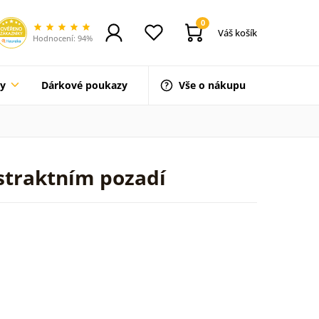
0
Váš košík
Hodnocení: 94%
ty
Dárkové poukazy
Vše o nákupu
bstraktním pozadí