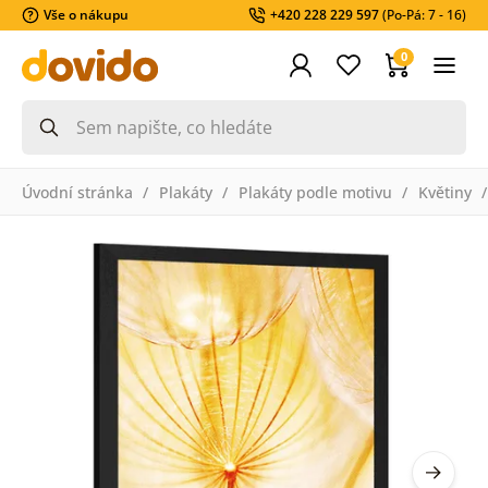
Vše o nákupu
+420 228 229 597
(Po-Pá: 7 - 16)
0
Úvodní stránka
Plakáty
Plakáty podle motivu
Květiny