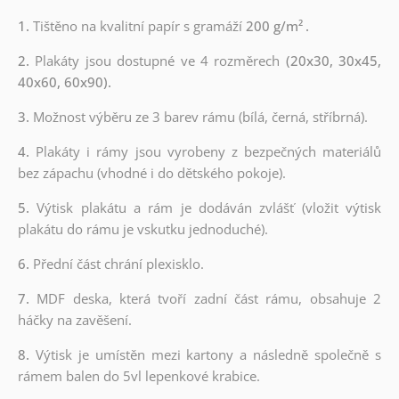
1.
Tištěno na kvalitní papír s gramáží
200 g/m²
.
2.
Plakáty jsou dostupné ve 4 rozměrech
(20x30, 30x45,
40x60, 60x90).
3.
Možnost výběru ze 3 barev rámu (bílá, černá, stříbrná).
4.
Plakáty i rámy jsou vyrobeny z bezpečných materiálů
bez zápachu (vhodné i do dětského pokoje).
5.
Výtisk plakátu a rám je dodáván zvlášť (vložit výtisk
plakátu do rámu je vskutku jednoduché).
6.
Přední část chrání plexisklo.
7.
MDF deska, která tvoří zadní část rámu, obsahuje 2
háčky na zavěšení.
8.
Výtisk je umístěn mezi kartony a následně společně s
rámem balen do 5vl lepenkové krabice.