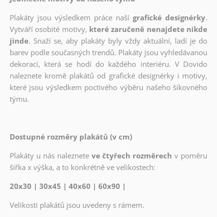
Plakáty jsou výsledkem práce naší
grafické designérky
.
Vytváří osobité motivy,
které zaručeně nenajdete nikde
jinde
. Snaží se, aby plakáty byly vždy aktuální, ladí je do
barev podle současných trendů. Plakáty jsou vyhledávanou
dekorací, která se hodí do každého interiéru. V Dovido
naleznete kromě plakátů od grafické designérky i motivy,
které jsou výsledkem poctivého výběru našeho šikovného
týmu.
Dostupné rozměry plakátů (v cm)
Plakáty u nás naleznete
ve čtyřech rozměrech
v poměru
šířka x výška, a to konkrétně ve velikostech:
20x30 | 30x45 | 40x60 | 60x90 |
Velikosti plakátů jsou uvedeny s rámem.