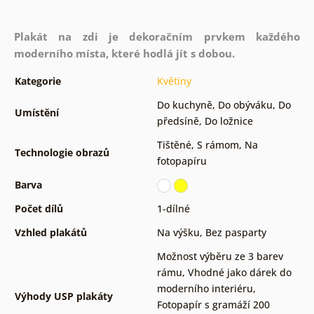
Plakát na zdi je dekoračním prvkem každého
moderního místa, které hodlá jít s dobou.
Kategorie
Květiny
Do kuchyně
,
Do obýváku
,
Do
Umístění
předsíně
,
Do ložnice
Tištěné
,
S rámom
,
Na
Technologie obrazů
fotopapíru
Barva
Počet dílů
1-dílné
Vzhled plakátů
Na výšku
,
Bez pasparty
Možnost výběru ze 3 barev
rámu
,
Vhodné jako dárek do
moderního interiéru
,
Výhody USP plakáty
Fotopapír s gramáží 200