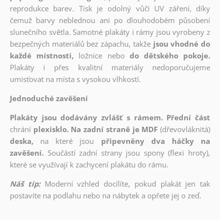
reprodukce barev. Tisk je odolný vůči UV záření, díky
čemuž barvy neblednou ani po dlouhodobém působení
slunečního světla. Samotné plakáty i rámy jsou vyrobeny z
bezpečných materiálů bez zápachu, takže
jsou vhodné do
každé místnosti,
ložnice nebo
do dětského pokoje.
Plakáty i přes kvalitní materiály nedoporučujeme
umisťovat na místa s vysokou vlhkostí.
Jednoduché zavěšení
Plakáty jsou dodávány zvlášť s rámem. Přední část
chrání
plexisklo. Na zadní straně je MDF
(dřevovláknitá)
deska,
na které jsou
připevněny dva háčky na
zavěšení.
Součástí zadní strany jsou spony (flexi hroty),
které se využívají k zachycení plakátu do rámu.
Náš tip:
Moderní vzhled docílíte, pokud plakát jen tak
postavíte na podlahu nebo na nábytek a opřete jej o zeď.