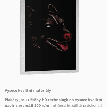
Vysoce kvalitní materiály
Plakáty jsou tištěny HD technologií na vysoce kvalitní
papír s gramáží 200 g/m²,
přičemž je zajištěna dokonalá