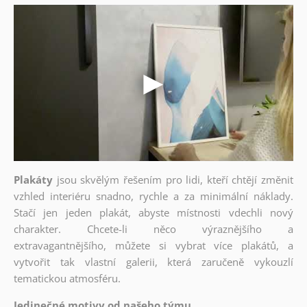
Plakáty
jsou skvělým řešením pro lidi, kteří chtějí změnit
vzhled interiéru snadno, rychle a za minimální náklady.
Stačí jen jeden plakát, abyste místnosti vdechli nový
charakter. Chcete-li něco výraznějšího a
extravagantnějšího, můžete si vybrat více plakátů, a
vytvořit tak vlastní galerii, která zaručeně vykouzlí
tematickou atmosféru.
Jedinečné motivy od našeho týmu