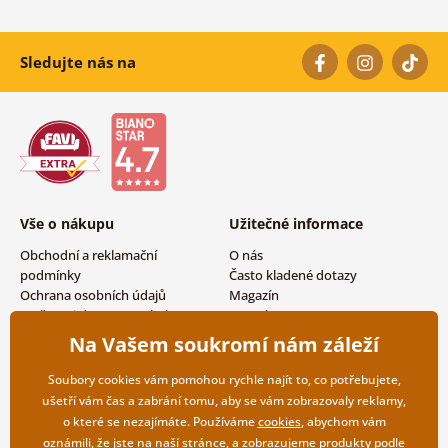
Sledujte nás na
Vše o nákupu
Užitečné informace
Obchodní a reklamační
O nás
podmínky
Často kladené dotazy
Ochrana osobních údajů
Magazín
Možnosti dopravy a platby
Kontakty
Vrácení zboží
Velkoobchodní spolupráce
Na Vašem soukromí nám záleží
Soubory cookies vám pomohou rychle najít to, co potřebujete,
ušetří vám čas a zabrání tomu, aby se vám zobrazovaly reklamy,
o které se nezajímáte. Používáme
cookies
, abychom vám
oznámili, že jste na naší stránce, a zobrazujeme produkty podle