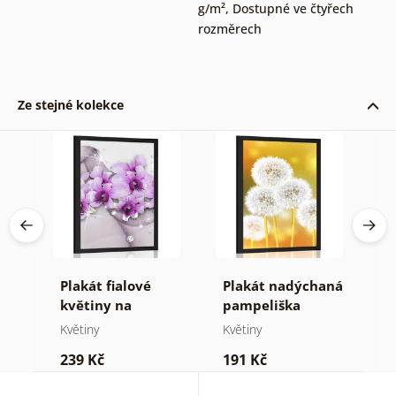
g/m²
,
Dostupné ve čtyřech
rozměrech
Ze stejné kolekce
čné
Plakát fialové
Plakát nadýchaná
P
le
květiny na
pampeliška
m
abstraktním
Květiny
Květiny
K
pozadí
239 Kč
191 Kč
2