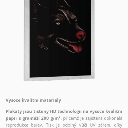
Vysoce kvalitní materiály
Plakáty jsou tištěny HD technologií na vysoce kvalitní
papír s gramáží 200 g/m²,
přičemž je zajištěna dokonalá
reprodukce barev. Tisk je odolný vůči UV záření, díky