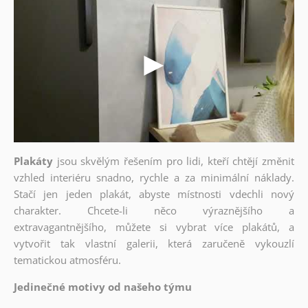
Plakáty
jsou skvělým řešením pro lidi, kteří chtějí změnit
vzhled interiéru snadno, rychle a za minimální náklady.
Stačí jen jeden plakát, abyste místnosti vdechli nový
charakter. Chcete-li něco výraznějšího a
extravagantnějšího, můžete si vybrat více plakátů, a
vytvořit tak vlastní galerii, která zaručeně vykouzlí
tematickou atmosféru.
Jedinečné motivy od našeho týmu