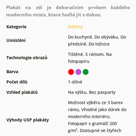
Plakát na zdi je dekoračním prvkem každého
moderního místa, které hodlá jít s dobou.
Kategorie
Květiny
Do kuchyně
,
Do obýváku
,
Do
Umístění
předsíně
,
Do ložnice
Tištěné
,
S rámom
,
Na
Technologie obrazů
fotopapíru
Barva
Počet dílů
1-dílné
Vzhled plakátů
Na výšku
,
Bez pasparty
Možnost výběru ze 3 barev
rámu
,
Vhodné jako dárek do
moderního interiéru
,
Výhody USP plakáty
Fotopapír s gramáží 200
g/m²
,
Dostupné ve čtyřech