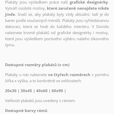
Plakáty jsou výsledkem práce naší
grafické designérky
.
Vytváří osobité motivy,
které zaručeně nenajdete nikde
jinde
. Snaží se, aby plakáty byly vždy aktuální, ladí je do
barev podle současných trendů. Plakáty jsou vyhledávanou
dekorací, která se hodí do každého interiéru. V Dovido
naleznete kromě plakátů od grafické designérky i motivy,
které jsou výsledkem poctivého výběru našeho šikovného
týmu.
Dostupné rozměry plakátů (v cm)
Plakáty u nás naleznete
ve čtyřech rozměrech
v poměru
šířka x výška, a to konkrétně ve velikostech:
20x30 | 30x45 | 40x60 | 60x90 |
Velikosti plakátů jsou uvedeny s rámem.
Dostupné barvy rámů