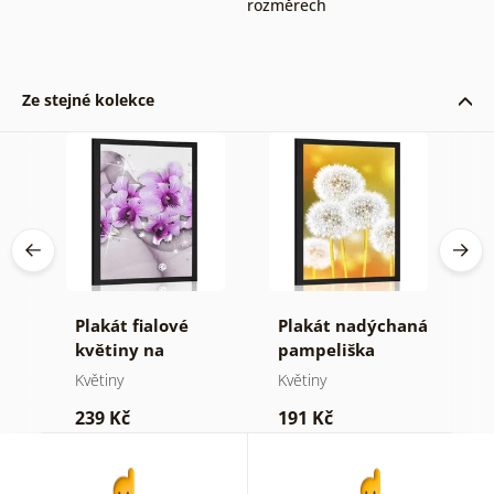
rozměrech
Ze stejné kolekce
Plakát fialové
Plakát nadýchaná
P
květiny na
pampeliška
m
abstraktním
Květiny
Květiny
K
ení
pozadí
239 Kč
191 Kč
2