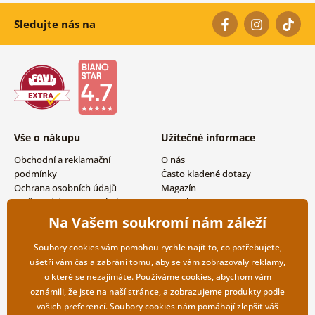
Sledujte nás na
Vše o nákupu
Užitečné informace
Obchodní a reklamační
O nás
podmínky
Často kladené dotazy
Ochrana osobních údajů
Magazín
Možnosti dopravy a platby
Kontakty
Vrácení zboží
Velkoobchodní spolupráce
Na Vašem soukromí nám záleží
Soubory cookies vám pomohou rychle najít to, co potřebujete,
ušetří vám čas a zabrání tomu, aby se vám zobrazovaly reklamy,
o které se nezajímáte. Používáme
cookies
, abychom vám
oznámili, že jste na naší stránce, a zobrazujeme produkty podle
vašich preferencí. Soubory cookies nám pomáhají zlepšit váš