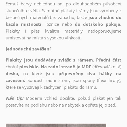
čemuž barvy neblednou ani po dlouhodobém působení
slunečního světla. Samotné plakáty i rámy jsou vyrobeny z
bezpečných materiálů bez zápachu, takže
jsou vhodné do
každé místnosti,
ložnice nebo
do dětského pokoje.
Plakáty i přes kvalitní materiály nedoporučujeme
umisťovat na místa s vysokou vlhkostí.
Jednoduché zavěšení
Plakáty jsou dodávány zvlášť s rámem. Přední část
chrání
plexisklo. Na zadní straně je MDF
(dřevovláknitá)
deska,
na které jsou
připevněny dva háčky na
zavěšení.
Součástí zadní strany jsou spony (flexi hroty),
které se využívají k zachycení plakátu do rámu.
Náš tip:
Moderní vzhled docílíte, pokud plakát jen tak
postavíte na podlahu nebo na nábytek a opřete jej o zeď.