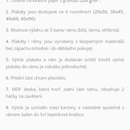
1.
Tištěno na kvalitní papír s gramáží
200 g/m²
.
2.
Plakáty jsou dostupné ve 4 rozměrech
(20x30, 30x45,
40x60, 60x90).
3.
Možnost výběru ze 3 barev rámu (bílá, černá, stříbrná).
4.
Plakáty i rámy jsou vyrobeny z bezpečných materiálů
bez zápachu (vhodné i do dětského pokoje).
5.
Výtisk plakátu a rám je dodáván zvlášť (vložit výtisk
plakátu do rámu je vskutku jednoduché).
6.
Přední část chrání plexisklo.
7.
MDF deska, která tvoří zadní část rámu, obsahuje 2
háčky na zavěšení.
8.
Výtisk je umístěn mezi kartony a následně společně s
rámem balen do 5vl lepenkové krabice.