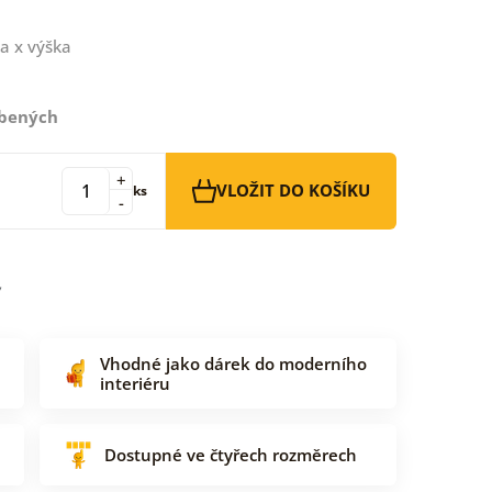
a x výška
íbených
+
VLOŽIT DO KOŠÍKU
ks
-
Vhodné jako dárek do moderního
interiéru
Dostupné ve čtyřech rozměrech