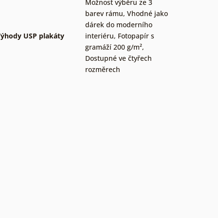
Možnost výběru ze 3
barev rámu
,
Vhodné jako
dárek do moderního
ýhody USP plakáty
interiéru
,
Fotopapír s
gramáží 200 g/m²
,
Dostupné ve čtyřech
rozměrech