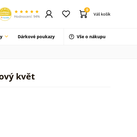
0
Váš košík
Hodnocení: 94%
ty
Dárkové poukazy
Vše o nákupu
ový květ