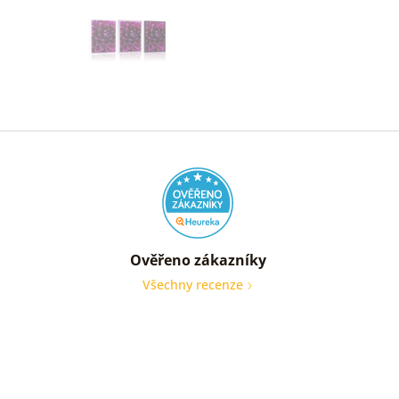
Ověřeno zákazníky
Všechny recenze
nic
Ověře
zákaz
05. 08