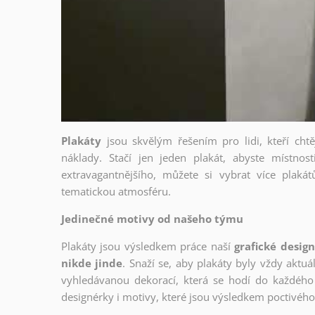
Plakáty
jsou skvělým řešením pro lidi, kteří cht
náklady. Stačí jen jeden plakát, abyste místnost
extravagantnějšího, můžete si vybrat více plakátů
tematickou atmosféru.
Jedinečné motivy od našeho týmu
Plakáty jsou výsledkem práce naší
grafické desig
nikde jinde
. Snaží se, aby plakáty byly vždy aktuá
vyhledávanou dekorací, která se hodí do každého 
designérky i motivy, které jsou výsledkem poctivé