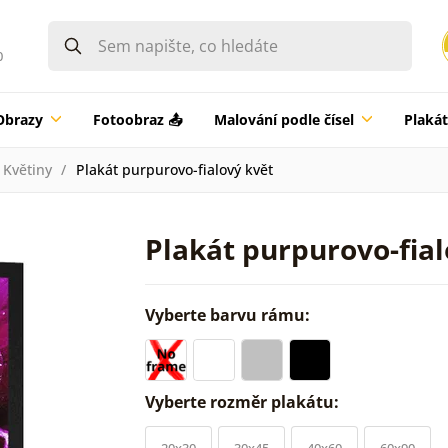
0
Obrazy
Fotoobraz 📤
Malování podle čísel
Plaká
Květiny
Plakát purpurovo-fialový květ
Plakát purpurovo-fial
Vyberte barvu rámu:
Vyberte rozměr plakátu:
20x30
30x45
40x60
60x90