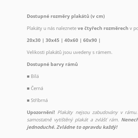
Dostupné rozměry plakátů (v cm)
Plakáty u nás naleznete
ve čtyřech rozměrech
v p
20x30 | 30x45 | 40x60 | 60x90 |
Velikosti plakátů jsou uvedeny s rámem.
Dostupné barvy rámů
■
Bílá
■
Černá
■
Stříbrná
Upozornění!
Plakáty nejsou zabudovány v rámu.
samostatně vytištěný plakát a zvlášť rám.
Nenech
jednoduché. Zvládne to opravdu každý!