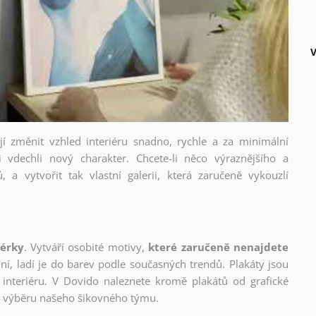
V
ějí změnit vzhled interiéru snadno, rychle a za minimální
i vdechli nový charakter. Chcete-li něco výraznějšího a
, a vytvořit tak vlastní galerii, která zaručeně vykouzlí
nérky
. Vytváří osobité motivy,
které zaručeně nenajdete
lní, ladí je do barev podle současných trendů. Plakáty jsou
interiéru. V Dovido naleznete kromě plakátů od grafické
ho výběru našeho šikovného týmu.