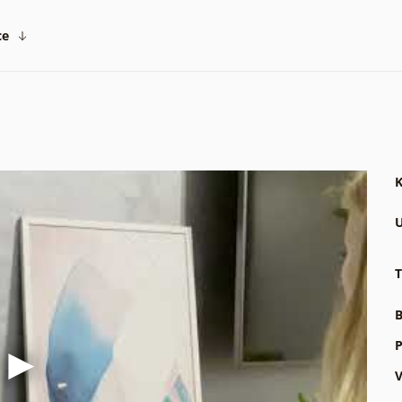
ce
K
U
T
B
P
V