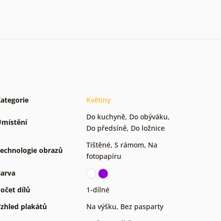
ategorie
Květiny
Do kuchyně
,
Do obýváku
,
místění
Do předsíně
,
Do ložnice
Tištěné
,
S rámom
,
Na
echnologie obrazů
fotopapíru
arva
očet dílů
1-dílné
zhled plakátů
Na výšku
,
Bez pasparty