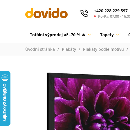
+420 228 229 597
Po-Pá: 07:00 - 16:0
Totální výprodej až -70 % 🔥
Tapety
Úvodní stránka
Plakáty
Plakáty podle motivu