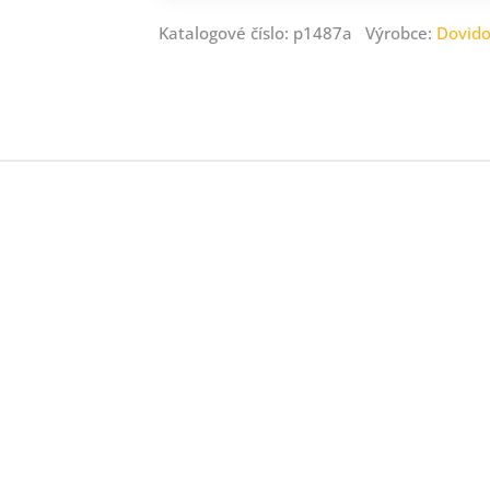
Katalogové číslo: p1487a Výrobce:
Dovid
ný
ník
.