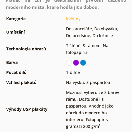
moderního místa, které hodlá jít s dobou.
Kategorie
Květiny
Do kanceláře
,
Do obýváku
,
Umístění
Do předsíně
,
Do ložnice
Tištěné
,
S rámom
,
Na
Technologie obrazů
fotopapíru
Barva
Počet dílů
1-dílné
Vzhled plakátů
Na výšku
,
S paspartou
Možnost výběru ze 3 barev
rámu
,
Dostupné i s
paspartou
,
Vhodné jako
Výhody USP plakáty
dárek do moderního
interiéru
,
Fotopapír s
gramáží 200 g/m²