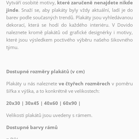
Vytváří osobité motivy,
které zaručeně nenajdete nikde
jinde
. Snaží se, aby plakáty byly vždy aktuální, ladí je do
barev podle současných trendů. Plakáty jsou vyhledávanou
dekorací, která se hodí do každého interiéru. V Dovido
naleznete kromě plakátů od grafické designérky i motivy,
které jsou výsledkem poctivého výběru našeho šikovného
týmu.
Dostupné rozměry plakátů (v cm)
Plakáty u nás naleznete
ve čtyřech rozměrech
v poměru
šířka x výška, a to konkrétně ve velikostech:
20x30 | 30x45 | 40x60 | 60x90 |
Velikosti plakátů jsou uvedeny s rámem.
Dostupné barvy rámů