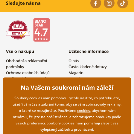
Sledujte nás na
Vše o nákupu
Užitečné informace
Obchodní a reklamační
O nás
podmínky
Často kladené dotazy
Ochrana osobních údajů
Magazín
Možnosti dopravy a platby
Kontakty
Vrácení zboží
Velkoobchodní spolupráce
Na Vašem soukromí nám záleží
Soubory cookies vám pomohou rychle najít to, co potřebujete,
ušetří vám čas a zabrání tomu, aby se vám zobrazovaly reklamy,
o které se nezajímáte. Používáme
cookies
, abychom vám
oznámili, že jste na naší stránce, a zobrazujeme produkty podle
vašich preferencí. Soubory cookies nám pomáhají zlepšit váš
vylepšený zážitek z procházení.