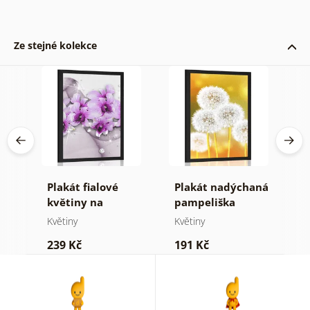
Ze stejné kolekce
Plakát fialové
Plakát nadýchaná
P
květiny na
pampeliška
m
abstraktním
Květiny
Květiny
K
ení
pozadí
239 Kč
191 Kč
2