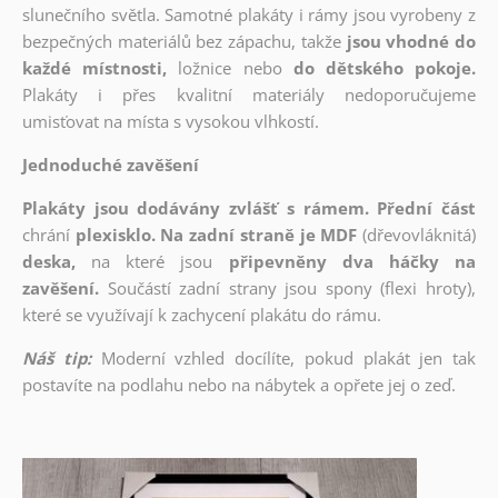
slunečního světla. Samotné plakáty i rámy jsou vyrobeny z
bezpečných materiálů bez zápachu, takže
jsou vhodné do
každé místnosti,
ložnice nebo
do dětského pokoje.
Plakáty i přes kvalitní materiály nedoporučujeme
umisťovat na místa s vysokou vlhkostí.
Jednoduché zavěšení
Plakáty jsou dodávány zvlášť s rámem. Přední část
chrání
plexisklo. Na zadní straně je MDF
(dřevovláknitá)
deska,
na které jsou
připevněny dva háčky na
zavěšení.
Součástí zadní strany jsou spony (flexi hroty),
které se využívají k zachycení plakátu do rámu.
Náš tip:
Moderní vzhled docílíte, pokud plakát jen tak
postavíte na podlahu nebo na nábytek a opřete jej o zeď.