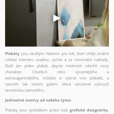
Plakáty
jsou skvělým řešením pro lidi, kteří chtějí změnit
vzhled interiéru snadno, rychle a za minimální náklady.
Stačí jen jeden plakát, abyste místnosti vdechli nový
charakter. Chcete-li něco výraznějšího a
extravagantnějšího, můžete si vybrat více plakátů, a
vytvořit tak vlastní galerii, která zaručeně vykouzlí
tematickou atmosféru.
Jedinečné motivy od našeho týmu
Plakáty jsou výsledkem práce naší
grafické designérky
.