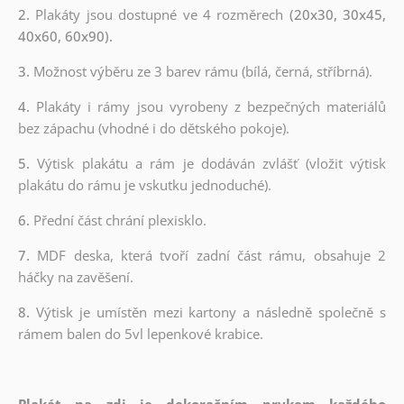
2.
Plakáty jsou dostupné ve 4 rozměrech
(20x30, 30x45,
40x60, 60x90).
3.
Možnost výběru ze 3 barev rámu (bílá, černá, stříbrná).
4.
Plakáty i rámy jsou vyrobeny z bezpečných materiálů
bez zápachu (vhodné i do dětského pokoje).
5.
Výtisk plakátu a rám je dodáván zvlášť (vložit výtisk
plakátu do rámu je vskutku jednoduché).
6.
Přední část chrání plexisklo.
7.
MDF deska, která tvoří zadní část rámu, obsahuje 2
háčky na zavěšení.
8.
Výtisk je umístěn mezi kartony a následně společně s
rámem balen do 5vl lepenkové krabice.
Plakát na zdi je dekoračním prvkem každého