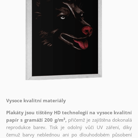
Vysoce kvalitní materiály
Plakáty jsou tištěny HD technologií na vysoce kvalitní
papír s gramáží 200 g/m²,
přičemž je zajištěna dokonalá
reprodukce barev. Tisk je odolný vůči UV záření, díky
čemuž barvy neblednou ani po dlouhodobém působení