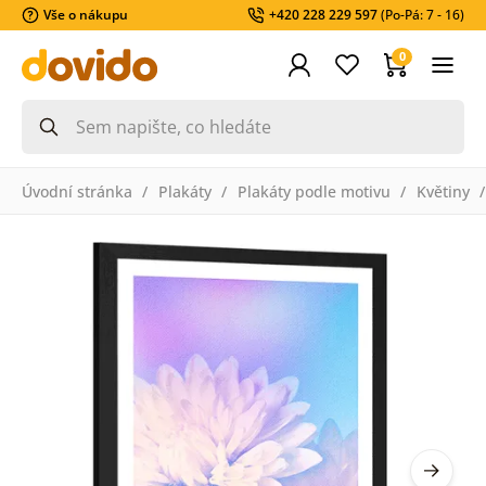
Vše o nákupu
+420 228 229 597
(Po-Pá: 7 - 16)
0
Úvodní stránka
Plakáty
Plakáty podle motivu
Květiny