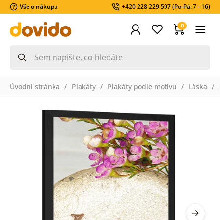
Vše o nákupu
+420 228 229 597
(Po-Pá: 7 - 16)
0
Úvodní stránka
Plakáty
Plakáty podle motivu
Láska