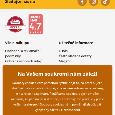
Sledujte nás na
Vše o nákupu
Užitečné informace
Obchodní a reklamační
O nás
podmínky
Často kladené dotazy
Ochrana osobních údajů
Magazín
Možnosti dopravy a platby
Kontakty
Vrácení zboží
Velkoobchodní spolupráce
Na Vašem soukromí nám záleží
Soubory cookies vám pomohou rychle najít to, co potřebujete,
ušetří vám čas a zabrání tomu, aby se vám zobrazovaly reklamy,
o které se nezajímáte. Používáme
cookies
, abychom vám
oznámili, že jste na naší stránce, a zobrazujeme produkty podle
vašich preferencí. Soubory cookies nám pomáhají zlepšit váš
vylepšený zážitek z procházení.