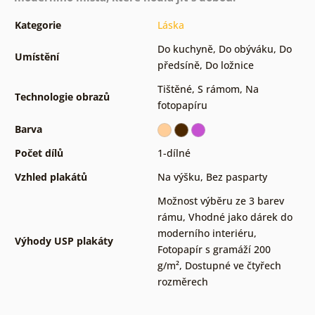
Kategorie
Láska
Do kuchyně
,
Do obýváku
,
Do
Umístění
předsíně
,
Do ložnice
Tištěné
,
S rámom
,
Na
Technologie obrazů
fotopapíru
Barva
Počet dílů
1-dílné
Vzhled plakátů
Na výšku
,
Bez pasparty
Možnost výběru ze 3 barev
rámu
,
Vhodné jako dárek do
moderního interiéru
,
Výhody USP plakáty
Fotopapír s gramáží 200
g/m²
,
Dostupné ve čtyřech
rozměrech