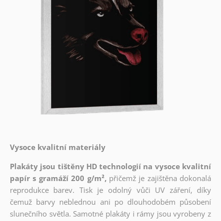
Vysoce kvalitní materiály
Plakáty jsou tištěny HD technologií na vysoce kvalitní
papír s gramáží 200 g/m²,
přičemž je zajištěna dokonalá
reprodukce barev. Tisk je odolný vůči UV záření, díky
čemuž barvy neblednou ani po dlouhodobém působení
slunečního světla. Samotné plakáty i rámy jsou vyrobeny z