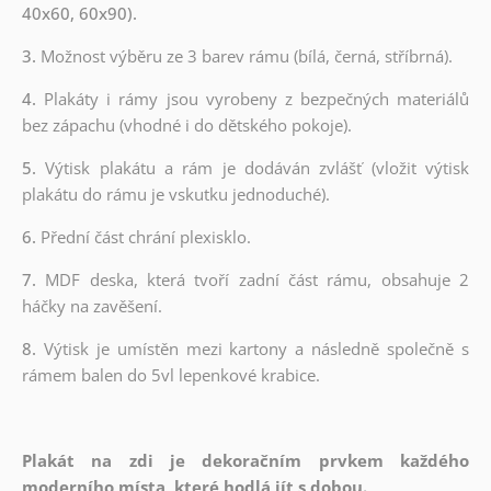
40x60, 60x90).
3.
Možnost výběru ze 3 barev rámu (bílá, černá, stříbrná).
4.
Plakáty i rámy jsou vyrobeny z bezpečných materiálů
bez zápachu (vhodné i do dětského pokoje).
5.
Výtisk plakátu a rám je dodáván zvlášť (vložit výtisk
plakátu do rámu je vskutku jednoduché).
6.
Přední část chrání plexisklo.
7.
MDF deska, která tvoří zadní část rámu, obsahuje 2
háčky na zavěšení.
8.
Výtisk je umístěn mezi kartony a následně společně s
rámem balen do 5vl lepenkové krabice.
Plakát na zdi je dekoračním prvkem každého
moderního místa, které hodlá jít s dobou.