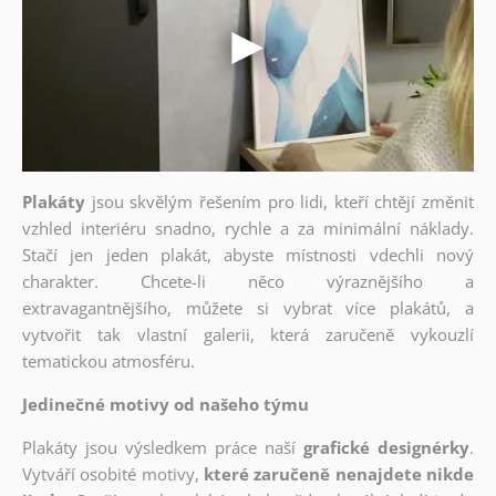
Plakáty
jsou skvělým řešením pro lidi, kteří chtějí změnit
vzhled interiéru snadno, rychle a za minimální náklady.
Stačí jen jeden plakát, abyste místnosti vdechli nový
charakter. Chcete-li něco výraznějšího a
extravagantnějšího, můžete si vybrat více plakátů, a
vytvořit tak vlastní galerii, která zaručeně vykouzlí
tematickou atmosféru.
Jedinečné motivy od našeho týmu
Plakáty jsou výsledkem práce naší
grafické designérky
.
Vytváří osobité motivy,
které zaručeně nenajdete nikde