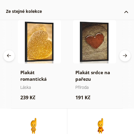
Ze stejné kolekce
Plakát
Plakát srdce na
P
romantická
pařezu
p
a
srdíčka
p
Láska
Příroda
V
b
239 Kč
191 Kč
2