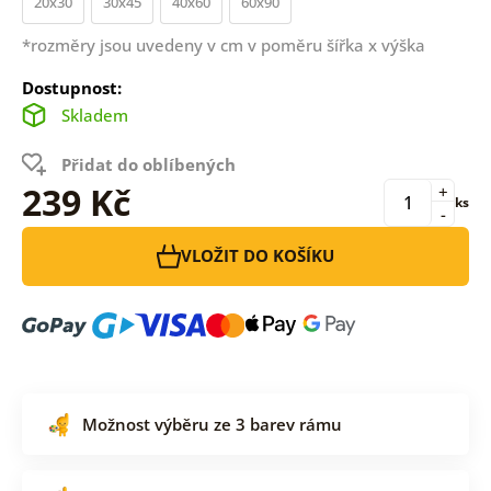
20x30
30x45
40x60
60x90
*rozměry jsou uvedeny v cm v poměru šířka x výška
Dostupnost:
Skladem
Přidat do oblíbených
239 Kč
+
ks
-
VLOŽIT DO KOŠÍKU
Možnost výběru ze 3 barev rámu