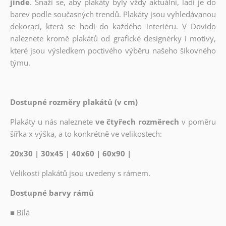
jinde
. Snaží se, aby plakáty byly vždy aktuální, ladí je do
barev podle současných trendů. Plakáty jsou vyhledávanou
dekorací, která se hodí do každého interiéru. V Dovido
naleznete kromě plakátů od grafické designérky i motivy,
které jsou výsledkem poctivého výběru našeho šikovného
týmu.
Dostupné rozměry plakátů (v cm)
Plakáty u nás naleznete
ve čtyřech rozměrech
v poměru
šířka x výška, a to konkrétně ve velikostech:
20x30 | 30x45 | 40x60 | 60x90 |
Velikosti plakátů jsou uvedeny s rámem.
Dostupné barvy rámů
■
Bílá