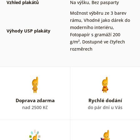
Vzhled plakátů
Na výšku
,
Bez pasparty
Možnost výběru ze 3 barev
rámu
,
Vhodné jako dárek do
moderního interiéru
,
Výhody USP plakáty
Fotopapír s gramáží 200
g/m²
,
Dostupné ve čtyřech
rozměrech
Doprava zdarma
Rychlé dodání
nad 2500 Kč
do pár dní u Vás