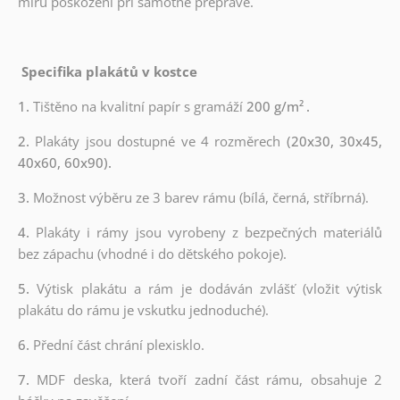
míru poškození při samotné přepravě.
Specifika plakátů v kostce
1.
Tištěno na kvalitní papír s gramáží
200 g/m²
.
2.
Plakáty jsou dostupné ve 4 rozměrech
(20x30, 30x45,
40x60, 60x90).
3.
Možnost výběru ze 3 barev rámu (bílá, černá, stříbrná).
4.
Plakáty i rámy jsou vyrobeny z bezpečných materiálů
bez zápachu (vhodné i do dětského pokoje).
5.
Výtisk plakátu a rám je dodáván zvlášť (vložit výtisk
plakátu do rámu je vskutku jednoduché).
6.
Přední část chrání plexisklo.
7.
MDF deska, která tvoří zadní část rámu, obsahuje 2