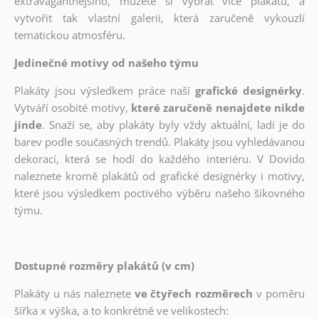
extravagantnějšího, můžete si vybrat více plakátů, a
vytvořit tak vlastní galerii, která zaručeně vykouzlí
tematickou atmosféru.
Jedinečné motivy od našeho týmu
Plakáty jsou výsledkem práce naší
grafické designérky
.
Vytváří osobité motivy,
které zaručeně nenajdete nikde
jinde
. Snaží se, aby plakáty byly vždy aktuální, ladí je do
barev podle současných trendů. Plakáty jsou vyhledávanou
dekorací, která se hodí do každého interiéru. V Dovido
naleznete kromě plakátů od grafické designérky i motivy,
které jsou výsledkem poctivého výběru našeho šikovného
týmu.
Dostupné rozměry plakátů (v cm)
Plakáty u nás naleznete
ve čtyřech rozměrech
v poměru
šířka x výška, a to konkrétně ve velikostech: