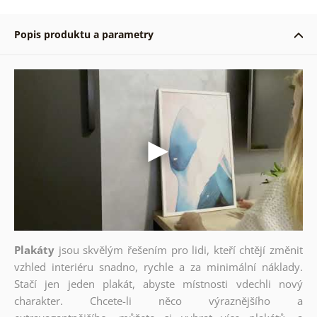
Popis produktu a parametry
Plakáty
jsou skvělým řešením pro lidi, kteří chtějí změnit
vzhled interiéru snadno, rychle a za minimální náklady.
Stačí jen jeden plakát, abyste místnosti vdechli nový
charakter. Chcete-li něco výraznějšího a