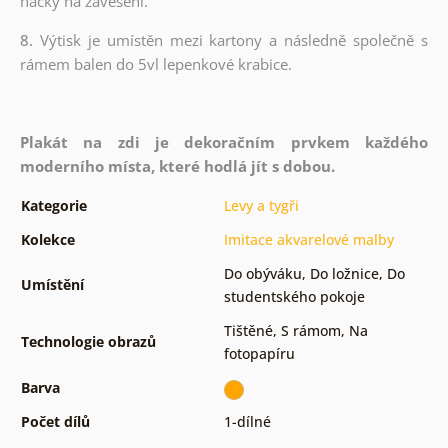
háčky na zavěšení.
8.
Výtisk je umístěn mezi kartony a následně společně s
rámem balen do 5vl lepenkové krabice.
Plakát na zdi je dekoračním prvkem každého
moderního místa, které hodlá jít s dobou.
Kategorie
Levy a tygři
Kolekce
Imitace akvarelové malby
Do obýváku
,
Do ložnice
,
Do
Umístění
studentského pokoje
Tištěné
,
S rámom
,
Na
Technologie obrazů
fotopapíru
Barva
Počet dílů
1-dílné