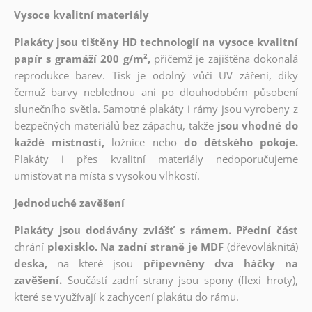
Vysoce kvalitní materiály
Plakáty jsou tištěny HD technologií na vysoce kvalitní
papír s gramáží 200 g/m²,
přičemž je zajištěna dokonalá
reprodukce barev. Tisk je odolný vůči UV záření, díky
čemuž barvy neblednou ani po dlouhodobém působení
slunečního světla. Samotné plakáty i rámy jsou vyrobeny z
bezpečných materiálů bez zápachu, takže
jsou vhodné do
každé místnosti,
ložnice nebo
do dětského pokoje.
Plakáty i přes kvalitní materiály nedoporučujeme
umisťovat na místa s vysokou vlhkostí.
Jednoduché zavěšení
Plakáty jsou dodávány zvlášť s rámem. Přední část
chrání
plexisklo. Na zadní straně je MDF
(dřevovláknitá)
deska,
na které jsou
připevněny dva háčky na
zavěšení.
Součástí zadní strany jsou spony (flexi hroty),
které se využívají k zachycení plakátu do rámu.