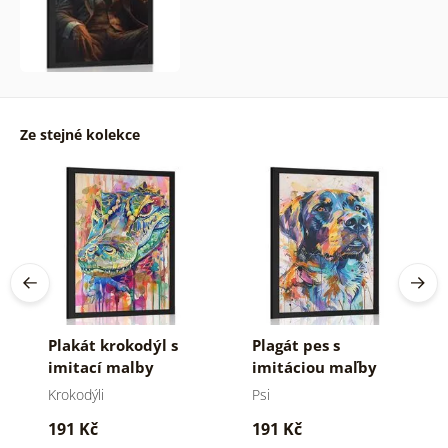
Ze stejné kolekce
Plakát krokodýl s
Plagát pes s
imitací malby
imitáciou maľby
Krokodýli
Psi
191 Kč
191 Kč