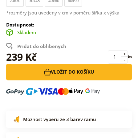
20x30
30x45
40x60
60x90
*rozměry jsou uvedeny v cm v poměru šířka x výška
Dostupnost:
Skladem
Přidat do oblíbených
239 Kč
+
ks
-
VLOŽIT DO KOŠÍKU
Možnost výběru ze 3 barev rámu