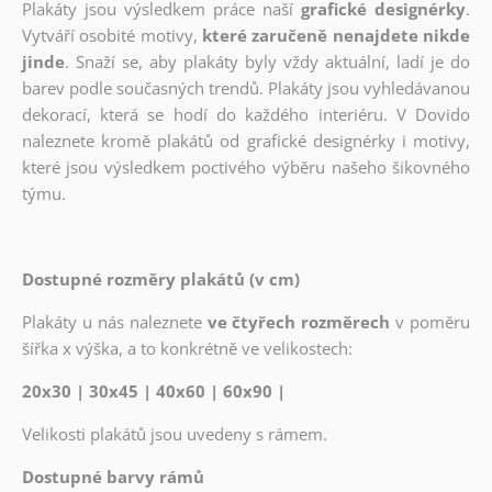
Plakáty jsou výsledkem práce naší
grafické designérky
.
Vytváří osobité motivy,
které zaručeně nenajdete nikde
jinde
. Snaží se, aby plakáty byly vždy aktuální, ladí je do
barev podle současných trendů. Plakáty jsou vyhledávanou
dekorací, která se hodí do každého interiéru. V Dovido
naleznete kromě plakátů od grafické designérky i motivy,
které jsou výsledkem poctivého výběru našeho šikovného
týmu.
Dostupné rozměry plakátů (v cm)
Plakáty u nás naleznete
ve čtyřech rozměrech
v poměru
šířka x výška, a to konkrétně ve velikostech:
20x30 | 30x45 | 40x60 | 60x90 |
Velikosti plakátů jsou uvedeny s rámem.
Dostupné barvy rámů