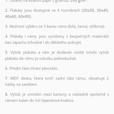
1.
Tištěno na kvalitní papír s gramáží
200 g/m²
.
2.
Plakáty jsou dostupné ve 4 rozměrech
(20x30, 30x45,
40x60, 60x90).
3.
Možnost výběru ze 3 barev rámu (bílá, černá, stříbrná).
4.
Plakáty i rámy jsou vyrobeny z bezpečných materiálů
bez zápachu (vhodné i do dětského pokoje).
5.
Výtisk plakátu a rám je dodáván zvlášť (vložit výtisk
plakátu do rámu je vskutku jednoduché).
6.
Přední část chrání plexisklo.
7.
MDF deska, která tvoří zadní část rámu, obsahuje 2
háčky na zavěšení.
8.
Výtisk je umístěn mezi kartony a následně společně s
rámem balen do 5vl lepenkové krabice.