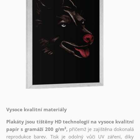
Vysoce kvalitní materiály
Plakáty jsou tištěny HD technologií na vysoce kvalitní
papír s gramáží 200 g/m²,
přičemž je zajištěna dokonalá
reprodukce barev. Tisk je odolný vůči UV záření, díky