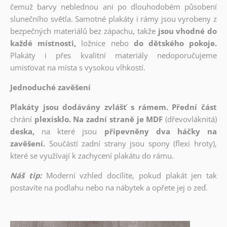
čemuž barvy neblednou ani po dlouhodobém působení
slunečního světla. Samotné plakáty i rámy jsou vyrobeny z
bezpečných materiálů bez zápachu, takže
jsou vhodné do
každé místnosti,
ložnice nebo
do dětského pokoje.
Plakáty i přes kvalitní materiály nedoporučujeme
umisťovat na místa s vysokou vlhkostí.
Jednoduché zavěšení
Plakáty jsou dodávány zvlášť s rámem. Přední část
chrání
plexisklo. Na zadní straně je MDF
(dřevovláknitá)
deska,
na které jsou
připevněny dva háčky na
zavěšení.
Součástí zadní strany jsou spony (flexi hroty),
které se využívají k zachycení plakátu do rámu.
Náš tip:
Moderní vzhled docílíte, pokud plakát jen tak
postavíte na podlahu nebo na nábytek a opřete jej o zeď.