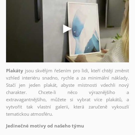
Plakáty
jsou skvělým řešením pro lidi, kteří chtějí změnit
vzhled interiéru snadno, rychle a za minimální náklady.
Stačí jen jeden plakát, abyste místnosti vdechli nový
charakter. Chcete-li něco výraznějšího a
extravagantnějšího, můžete si vybrat více plakátů, a
vytvořit tak vlastní galerii, která zaručeně vykouzlí
tematickou atmosféru.
Jedinečné motivy od našeho týmu