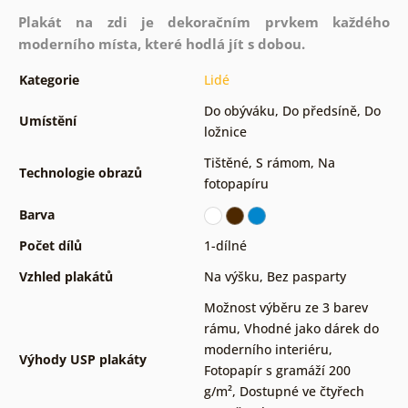
Plakát na zdi je dekoračním prvkem každého
moderního místa, které hodlá jít s dobou.
Kategorie
Lidé
Do obýváku
,
Do předsíně
,
Do
Umístění
ložnice
Tištěné
,
S rámom
,
Na
Technologie obrazů
fotopapíru
Barva
Počet dílů
1-dílné
Vzhled plakátů
Na výšku
,
Bez pasparty
Možnost výběru ze 3 barev
rámu
,
Vhodné jako dárek do
moderního interiéru
,
Výhody USP plakáty
Fotopapír s gramáží 200
g/m²
,
Dostupné ve čtyřech