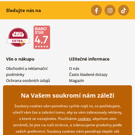
Sledujte nás na
Vše o nákupu
Užitečné informace
Obchodní a reklamační
O nás
podmínky
Často kladené dotazy
Ochrana osobních údajů
Magazín
Možnosti dopravy a platby
Kontakty
Vrácení zboží
Velkoobchodní spolupráce
Na Vašem soukromí nám záleží
Soubory cookies vám pomohou rychle najít to, co potřebujete,
ušetří vám čas a zabrání tomu, aby se vám zobrazovaly reklamy,
o které se nezajímáte. Používáme
cookies
, abychom vám
oznámili, že jste na naší stránce, a zobrazujeme produkty podle
vašich preferencí. Soubory cookies nám pomáhají zlepšit váš