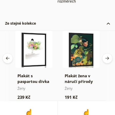
rozměrech
Ze stejné kolekce
Plakát s
Plakát žena v
P
eta
paspartou dívka
náručí přírody
p
v pohádkových
v
Ženy
Ženy
Ž
šatech
239 Kč
191 Kč
1