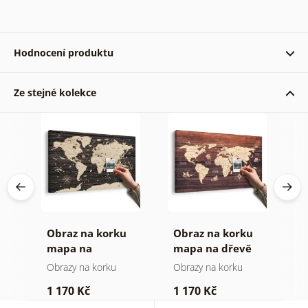
Hodnocení produktu
Ze stejné kolekce
Stanislava Haničincová 02. 11. 2025
Obraz na korku
Obraz na korku
O
mapa na
mapa na dřevě
m
dřevěném pozadí
Obrazy na korku
Obrazy na korku
O
1 170 Kč
1 170 Kč
3