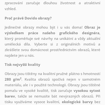
zpracování zaručuje dlouhou životnost a atraktivní
vzhled.
Proč právě Dovido obrazy?
Jedinečné obrazy mohou být i u vás doma!
Obraz je
výsledkem práce našeho grafického designéra
,
který
proměňuje své návrhy na unikátní a vždy aktuální
umělecká díla. Vyberte si z originálních motivů a
zkrášlete svou domácnost prostřednictvím obrazů, které
najdete jen u nás.
Tisk nejvyšší kvality
Obrazy jsou tištěny na kvalitní pružné plátno s hmotností
2
280 g/m
. Kvalita obrazů spočívá nejen v samotném
materiálu, ale i v použité technologii. Obrazy jsou tištěné
pomalu ve vysoké kvalitě, tisk zaručuje
vysokou sytost
barev
, takže se nemusíte bát nevýrazných obrazů. Při
tisku využíváme vysoce kvalitní,
ekologické barvy
bez