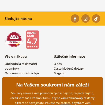
Sledujte nás na
Vše o nákupu
Užitečné informace
Obchodní a reklamační
O nás
podmínky
Často kladené dotazy
Ochrana osobních údajů
Magazín
Možnosti dopravy a platby
Kontakty
Vrácení zboží
Velkoobchodní spolupráce
Na Vašem soukromí nám záleží
Soubory cookies vám pomohou rychle najít to, co potřebujete,
ušetří vám čas a zabrání tomu, aby se vám zobrazovaly reklamy,
o které se nezajímáte. Používáme
cookies
, abychom vám