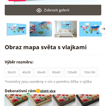
Zobrazit galerii
Obraz mapa světa s vlajkami
Výběr rozměru:
30x20
40x30
60x40
90x60
120x80
150x100
*rozměry jsou uvedeny v cm v poměru šířka x výška
Dekorativní rám
zjistit více
i