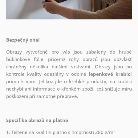
Bezpečný obal
Obrazy vytvořené pro vás jsou zabaleny do hrubé
bublinkové fólie, přičemž rohy obrazů jsou obzvlášť
chráněny několika dalšími vrstvami.
Obrazy jsou po
kontrole kvality odeslány v odolné
lepenkové krabici
přímo k vám. Jelikož jde o křehké produkty, na krabici
nechybí ani informace o křehkém zboží, což snižuje míru
poškození při samotné přepravě.
Specifika obrazů na plátně
2
1. Tištěné na kvalitní plátno s hmotností 280 g/m