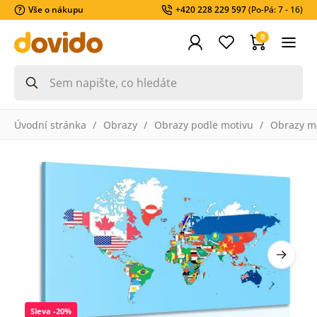
Vše o nákupu
+420 228 229 597
(Po-Pá: 7 - 16)
0
Úvodní stránka
Obrazy
Obrazy podle motivu
Obrazy m
Sleva -20%