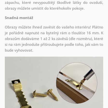
zápachu, které nevypouštějí škodlivé látky do ovzduší,
obrazy můžete umístit do kteréhokoliv pokoje.
Snadná montáž
Obrazy můžete ihned zavěsit do vašeho interiéru! Plátno
je pořádně napnuté na bytelný rám o tloušťce 16 mm. K
obrazům dodáváme 1 až 2 ks závěsů (dle rozměru), které
si na rám jednoduše přišroubujete podle toho, jak vám to
bude vyhovovat.