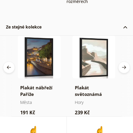
rozměrech
Ze stejné kolekce
ný
Plakát nábřeží
Plakát
P
Paříže
světoznámá
p
Čínská zeď
b
Města
Hory
M
Y
191 Kč
239 Kč
2