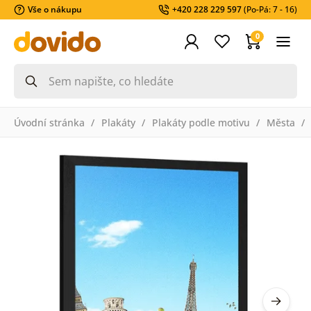
Vše o nákupu
+420 228 229 597
(Po-Pá: 7 - 16)
0
Úvodní stránka
Plakáty
Plakáty podle motivu
Města