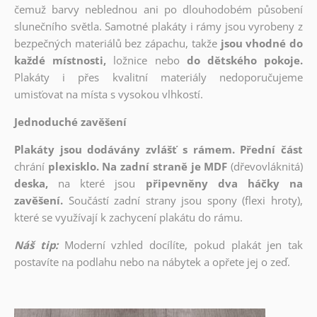
čemuž barvy neblednou ani po dlouhodobém působení
slunečního světla. Samotné plakáty i rámy jsou vyrobeny z
bezpečných materiálů bez zápachu, takže
jsou vhodné do
každé místnosti,
ložnice nebo
do dětského pokoje.
Plakáty i přes kvalitní materiály nedoporučujeme
umisťovat na místa s vysokou vlhkostí.
Jednoduché zavěšení
Plakáty jsou dodávány zvlášť s rámem. Přední část
chrání
plexisklo. Na zadní straně je MDF
(dřevovláknitá)
deska,
na které jsou
připevněny dva háčky na
zavěšení.
Součástí zadní strany jsou spony (flexi hroty),
které se využívají k zachycení plakátu do rámu.
Náš tip:
Moderní vzhled docílíte, pokud plakát jen tak
postavíte na podlahu nebo na nábytek a opřete jej o zeď.