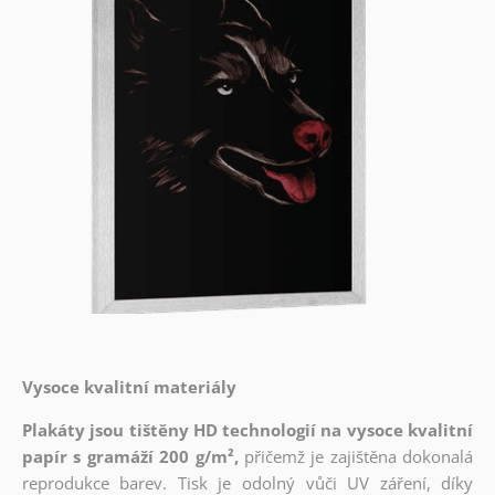
Vysoce kvalitní materiály
Plakáty jsou tištěny HD technologií na vysoce kvalitní
papír s gramáží 200 g/m²,
přičemž je zajištěna dokonalá
reprodukce barev. Tisk je odolný vůči UV záření, díky