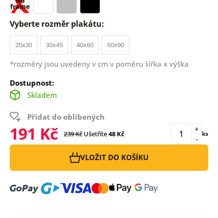
Vyberte rozměr plakátu:
20x30
30x45
40x60
60x90
*rozměry jsou uvedeny v cm v poměru šířka x výška
Dostupnost:
Skladem
Přidat do oblíbených
191 Kč
+
239 Kč
Ušetříte
48 Kč
ks
-
VLOŽIT DO KOŠÍKU