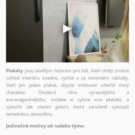
Plakáty
jsou skvělým řešením pro lidi, kteří chtějí změnit
vzhled interiéru snadno, rychle a za minimální náklady.
Stačí jen jeden plakát, abyste místnosti vdechli nový
charakter. Chcete-li něco výraznějšího a
extravagantnějšího, můžete si vybrat více plakátů, a
vytvořit tak vlastní galerii, která zaručeně vykouzlí
tematickou atmosféru.
Jedinečné motivy od našeho týmu