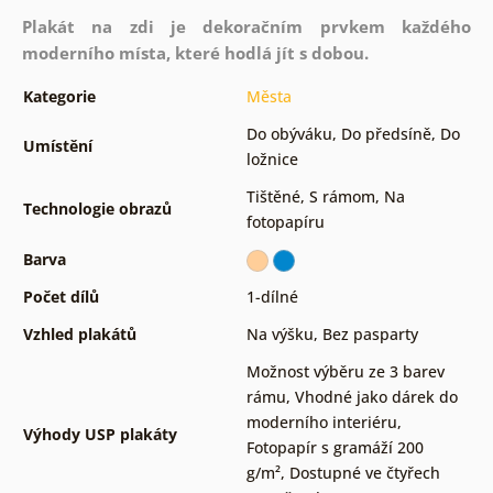
Plakát na zdi je dekoračním prvkem každého
moderního místa, které hodlá jít s dobou.
Kategorie
Města
Do obýváku
,
Do předsíně
,
Do
Umístění
ložnice
Tištěné
,
S rámom
,
Na
Technologie obrazů
fotopapíru
Barva
Počet dílů
1-dílné
Vzhled plakátů
Na výšku
,
Bez pasparty
Možnost výběru ze 3 barev
rámu
,
Vhodné jako dárek do
moderního interiéru
,
Výhody USP plakáty
Fotopapír s gramáží 200
g/m²
,
Dostupné ve čtyřech