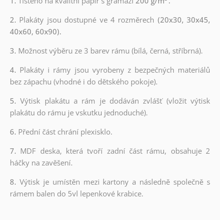
1.
Tištěno na kvalitní papír s gramáží
200 g/m²
.
2.
Plakáty jsou dostupné ve 4 rozměrech
(20x30, 30x45,
40x60, 60x90).
3.
Možnost výběru ze 3 barev rámu (bílá, černá, stříbrná).
4.
Plakáty i rámy jsou vyrobeny z bezpečných materiálů
bez zápachu (vhodné i do dětského pokoje).
5.
Výtisk plakátu a rám je dodáván zvlášť (vložit výtisk
plakátu do rámu je vskutku jednoduché).
6.
Přední část chrání plexisklo.
7.
MDF deska, která tvoří zadní část rámu, obsahuje 2
háčky na zavěšení.
8.
Výtisk je umístěn mezi kartony a následně společně s
rámem balen do 5vl lepenkové krabice.