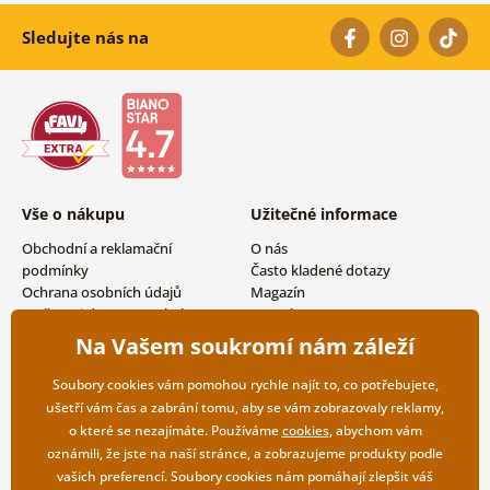
Sledujte nás na
Vše o nákupu
Užitečné informace
Obchodní a reklamační
O nás
podmínky
Často kladené dotazy
Ochrana osobních údajů
Magazín
Možnosti dopravy a platby
Kontakty
Vrácení zboží
Velkoobchodní spolupráce
Na Vašem soukromí nám záleží
Soubory cookies vám pomohou rychle najít to, co potřebujete,
ušetří vám čas a zabrání tomu, aby se vám zobrazovaly reklamy,
o které se nezajímáte. Používáme
cookies
, abychom vám
oznámili, že jste na naší stránce, a zobrazujeme produkty podle
vašich preferencí. Soubory cookies nám pomáhají zlepšit váš