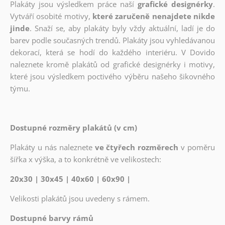
Plakáty jsou výsledkem práce naší
grafické designérky
.
Vytváří osobité motivy,
které zaručeně nenajdete nikde
jinde
. Snaží se, aby plakáty byly vždy aktuální, ladí je do
barev podle současných trendů. Plakáty jsou vyhledávanou
dekorací, která se hodí do každého interiéru. V Dovido
naleznete kromě plakátů od grafické designérky i motivy,
které jsou výsledkem poctivého výběru našeho šikovného
týmu.
Dostupné rozměry plakátů (v cm)
Plakáty u nás naleznete
ve čtyřech rozměrech
v poměru
šířka x výška, a to konkrétně ve velikostech:
20x30 | 30x45 | 40x60 | 60x90 |
Velikosti plakátů jsou uvedeny s rámem.
Dostupné barvy rámů