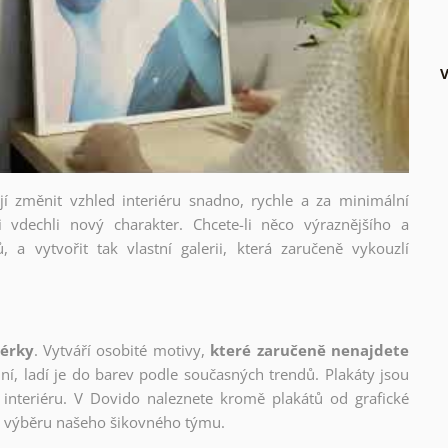
V
ějí změnit vzhled interiéru snadno, rychle a za minimální
i vdechli nový charakter. Chcete-li něco výraznějšího a
, a vytvořit tak vlastní galerii, která zaručeně vykouzlí
nérky
. Vytváří osobité motivy,
které zaručeně nenajdete
lní, ladí je do barev podle současných trendů. Plakáty jsou
interiéru. V Dovido naleznete kromě plakátů od grafické
ho výběru našeho šikovného týmu.