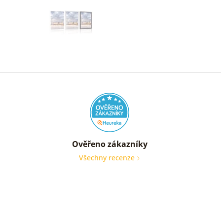
Ověřeno zákazníky
Všechny recenze
nic
Ověře
zákaz
05. 08