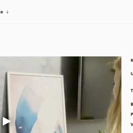
ce
K
U
T
B
P
V