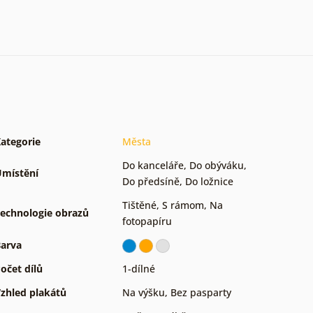
ategorie
Města
Do kanceláře
,
Do obýváku
,
místění
Do předsíně
,
Do ložnice
Tištěné
,
S rámom
,
Na
echnologie obrazů
fotopapíru
arva
očet dílů
1-dílné
zhled plakátů
Na výšku
,
Bez pasparty