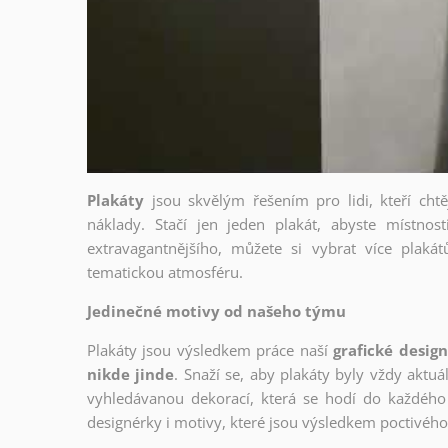
Plakáty
jsou skvělým řešením pro lidi, kteří cht
náklady. Stačí jen jeden plakát, abyste místnost
extravagantnějšího, můžete si vybrat více plakátů
tematickou atmosféru.
Jedinečné motivy od našeho týmu
Plakáty jsou výsledkem práce naší
grafické desig
nikde jinde
. Snaží se, aby plakáty byly vždy aktuá
vyhledávanou dekorací, která se hodí do každého 
designérky i motivy, které jsou výsledkem poctivé