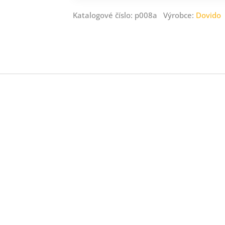
Katalogové číslo: p008a Výrobce:
Dovido
ný
ník
.