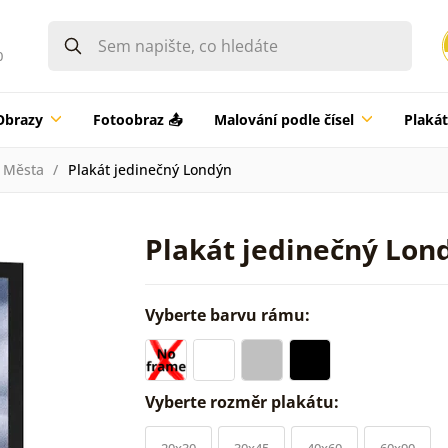
0
Obrazy
Fotoobraz 📤
Malování podle čísel
Plaká
Města
Plakát jedinečný Londýn
Plakát jedinečný Lon
Vyberte barvu rámu:
Vyberte rozměr plakátu:
20x30
30x45
40x60
60x90