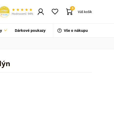
0
Váš košík
Hodnocení: 94%
ty
Dárkové poukazy
Vše o nákupu
dýn