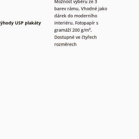
Možnost výběru ze 3
barev rámu
,
Vhodné jako
dárek do moderního
ýhody USP plakáty
interiéru
,
Fotopapír s
gramáží 200 g/m²
,
Dostupné ve čtyřech
rozměrech