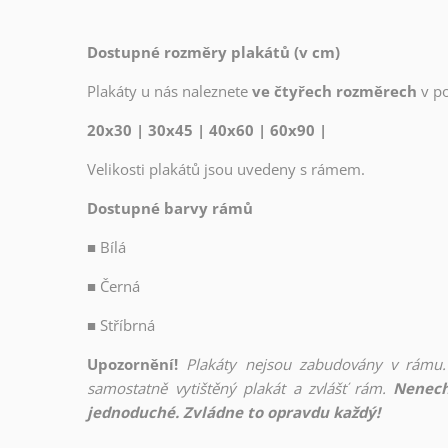
Dostupné rozměry plakátů (v cm)
Plakáty u nás naleznete
ve čtyřech rozměrech
v p
20x30 | 30x45 | 40x60 | 60x90 |
Velikosti plakátů jsou uvedeny s rámem.
Dostupné barvy rámů
■
Bílá
■
Černá
■
Stříbrná
Upozornění!
Plakáty nejsou zabudovány v rámu.
samostatně vytištěný plakát a zvlášť rám.
Nenech
jednoduché. Zvládne to opravdu každý!