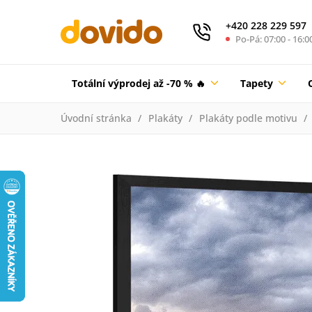
+420 228 229 597
Po-Pá: 07:00 - 16:0
Totální výprodej až -70 % 🔥
Tapety
Úvodní stránka
Plakáty
Plakáty podle motivu