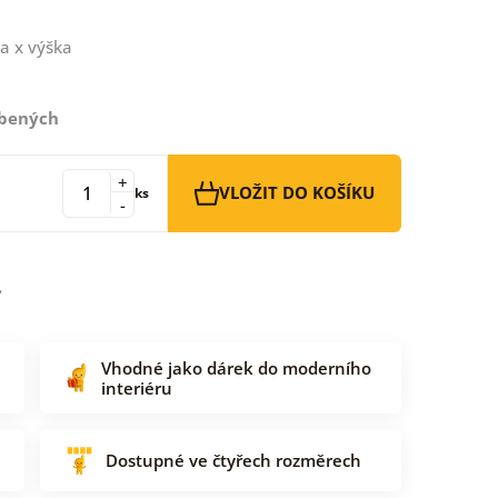
a x výška
íbených
+
VLOŽIT DO KOŠÍKU
ks
-
Vhodné jako dárek do moderního
interiéru
Dostupné ve čtyřech rozměrech