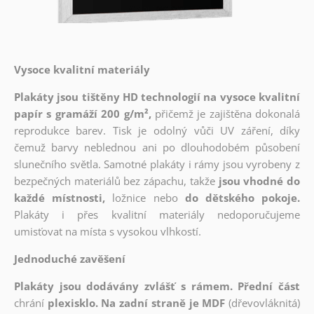
Vysoce kvalitní materiály
Plakáty jsou tištěny HD technologií na vysoce kvalitní
papír s gramáží 200 g/m²,
přičemž je zajištěna dokonalá
reprodukce barev. Tisk je odolný vůči UV záření, díky
čemuž barvy neblednou ani po dlouhodobém působení
slunečního světla. Samotné plakáty i rámy jsou vyrobeny z
bezpečných materiálů bez zápachu, takže
jsou vhodné do
každé místnosti,
ložnice nebo
do dětského pokoje.
Plakáty i přes kvalitní materiály nedoporučujeme
umisťovat na místa s vysokou vlhkostí.
Jednoduché zavěšení
Plakáty jsou dodávány zvlášť s rámem. Přední část
chrání
plexisklo. Na zadní straně je MDF
(dřevovláknitá)