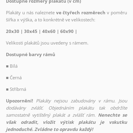
Dostupné rozměry plakátů (v cm)
Plakáty u nás naleznete
ve čtyřech rozměrech
v poměru
šířka x výška, a to konkrétně ve velikostech:
20x30 | 30x45 | 40x60 | 60x90 |
Velikosti plakátů jsou uvedeny s rámem.
Dostupné barvy rámů
■
Bílá
■
Černá
■
Stříbrná
Upozornění!
Plakáty nejsou zabudovány v rámu. Jsou
dodávány zvlášť. Objednáním plakátu tak obdržíte
samostatně vytištěný plakát a zvlášť rám.
Nenechte se
však odradit, vložit výtisk plakátu je vskutku
jednoduché. Zvládne to opravdu každý!