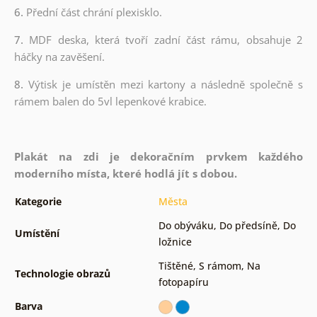
6.
Přední část chrání plexisklo.
7.
MDF deska, která tvoří zadní část rámu, obsahuje 2
háčky na zavěšení.
8.
Výtisk je umístěn mezi kartony a následně společně s
rámem balen do 5vl lepenkové krabice.
Plakát na zdi je dekoračním prvkem každého
moderního místa, které hodlá jít s dobou.
Kategorie
Města
Do obýváku
,
Do předsíně
,
Do
Umístění
ložnice
Tištěné
,
S rámom
,
Na
Technologie obrazů
fotopapíru
Barva