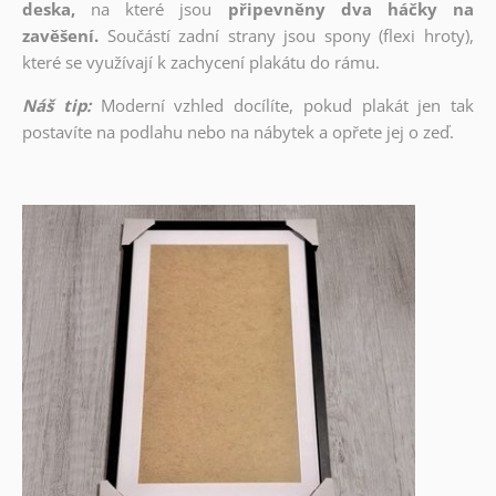
deska,
na které jsou
připevněny dva háčky na
zavěšení.
Součástí zadní strany jsou spony (flexi hroty),
které se využívají k zachycení plakátu do rámu.
Náš tip:
Moderní vzhled docílíte, pokud plakát jen tak
postavíte na podlahu nebo na nábytek a opřete jej o zeď.