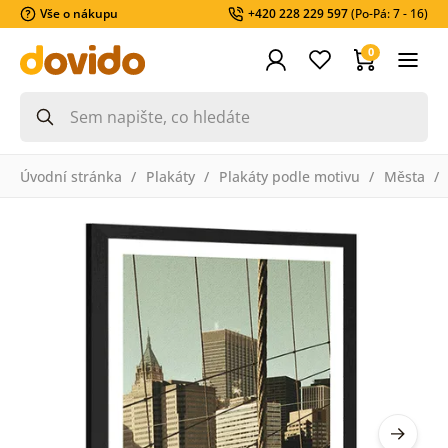
Vše o nákupu
+420 228 229 597
(Po-Pá: 7 - 16)
0
Úvodní stránka
Plakáty
Plakáty podle motivu
Města