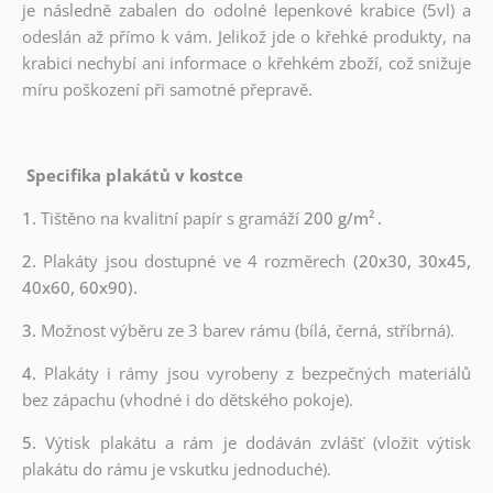
je následně zabalen do odolné lepenkové krabice (5vl) a
odeslán až přímo k vám. Jelikož jde o křehké produkty, na
krabici nechybí ani informace o křehkém zboží, což snižuje
míru poškození při samotné přepravě.
Specifika plakátů v kostce
1.
Tištěno na kvalitní papír s gramáží
200 g/m²
.
2.
Plakáty jsou dostupné ve 4 rozměrech
(20x30, 30x45,
40x60, 60x90).
3.
Možnost výběru ze 3 barev rámu (bílá, černá, stříbrná).
4.
Plakáty i rámy jsou vyrobeny z bezpečných materiálů
bez zápachu (vhodné i do dětského pokoje).
5.
Výtisk plakátu a rám je dodáván zvlášť (vložit výtisk
plakátu do rámu je vskutku jednoduché).