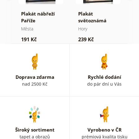
ný
Plakát nábřeží
Plakát
P
Paříže
světoznámá
p
Čínská zeď
b
Města
Hory
M
Y
191 Kč
239 Kč
2
Doprava zdarma
Rychlé dodání
nad 2500 Kč
do pár dní u Vás
Široký sortiment
Vyrobeno v ČR
tapet a obrazů
prémiová kvalita tisku