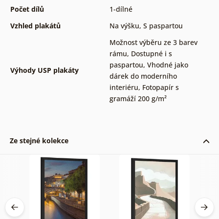
Počet dílů
1-dílné
Vzhled plakátů
Na výšku
,
S paspartou
Možnost výběru ze 3 barev
rámu
,
Dostupné i s
paspartou
,
Vhodné jako
Výhody USP plakáty
dárek do moderního
interiéru
,
Fotopapír s
gramáží 200 g/m²
Ze stejné kolekce