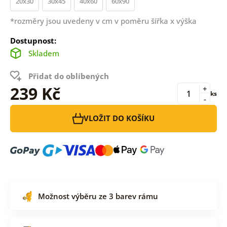
20x30
30x45
40x60
60x90
*rozměry jsou uvedeny v cm v poměru šířka x výška
Dostupnost:
Skladem
Přidat do oblíbených
239 Kč
+
ks
-
VLOŽIT DO KOŠÍKU
Možnost výběru ze 3 barev rámu