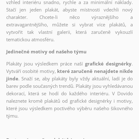
vzhled interiéru snadno, rychle a za minimální náklady.
Stačí jen jeden plakát, abyste místnosti vdechli nový
charakter. Chcete-li něco výraznějšího a
extravagantnějšího, můžete si vybrat více plakátů, a
vytvořit tak vlastní galerii, která zaručeně vykouzlí
tematickou atmosféru.
Jedinečné motivy od našeho týmu
Plakáty jsou výsledkem práce naší
grafické designérky
.
Vytváří osobité motivy,
které zaručeně nenajdete nikde
jinde
. Snaží se, aby plakáty byly vždy aktuální, ladí je do
barev podle současných trendů. Plakáty jsou vyhledávanou
dekorací, která se hodí do každého interiéru. V Dovido
naleznete kromě plakátů od grafické designérky i motivy,
které jsou výsledkem poctivého výběru našeho šikovného
týmu.