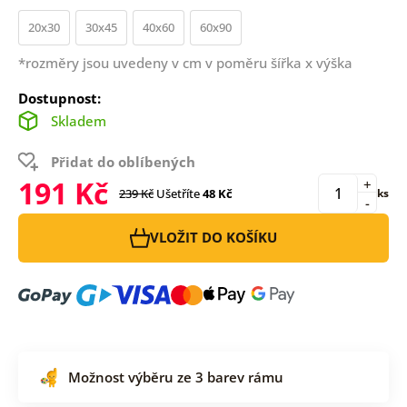
20x30
30x45
40x60
60x90
*rozměry jsou uvedeny v cm v poměru šířka x výška
Dostupnost:
Skladem
Přidat do oblíbených
191 Kč
+
239 Kč
Ušetříte
48 Kč
ks
-
VLOŽIT DO KOŠÍKU
Možnost výběru ze 3 barev rámu