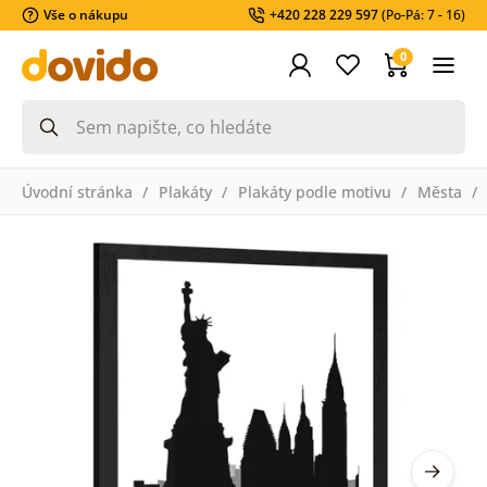
Vše o nákupu
+420 228 229 597
(Po-Pá: 7 - 16)
0
Úvodní stránka
Plakáty
Plakáty podle motivu
Města