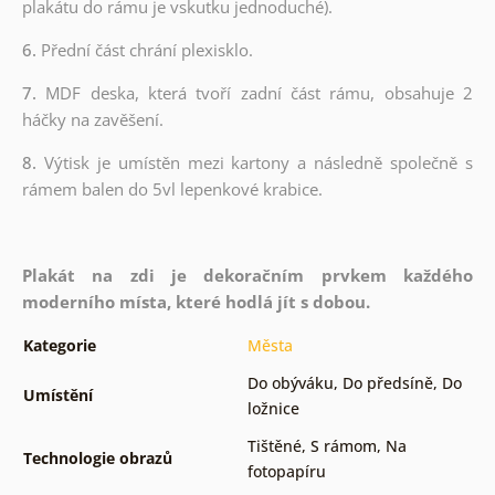
plakátu do rámu je vskutku jednoduché).
6.
Přední část chrání plexisklo.
7.
MDF deska, která tvoří zadní část rámu, obsahuje 2
háčky na zavěšení.
8.
Výtisk je umístěn mezi kartony a následně společně s
rámem balen do 5vl lepenkové krabice.
Plakát na zdi je dekoračním prvkem každého
moderního místa, které hodlá jít s dobou.
Kategorie
Města
Do obýváku
,
Do předsíně
,
Do
Umístění
ložnice
Tištěné
,
S rámom
,
Na
Technologie obrazů
fotopapíru