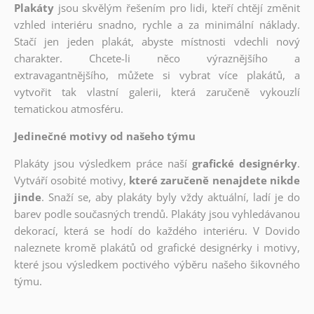
Plakáty
jsou skvělým řešením pro lidi, kteří chtějí změnit
vzhled interiéru snadno, rychle a za minimální náklady.
Stačí jen jeden plakát, abyste místnosti vdechli nový
charakter. Chcete-li něco výraznějšího a
extravagantnějšího, můžete si vybrat více plakátů, a
vytvořit tak vlastní galerii, která zaručeně vykouzlí
tematickou atmosféru.
Jedinečné motivy od našeho týmu
Plakáty jsou výsledkem práce naší
grafické designérky
.
Vytváří osobité motivy,
které zaručeně nenajdete nikde
jinde
. Snaží se, aby plakáty byly vždy aktuální, ladí je do
barev podle současných trendů. Plakáty jsou vyhledávanou
dekorací, která se hodí do každého interiéru. V Dovido
naleznete kromě plakátů od grafické designérky i motivy,
které jsou výsledkem poctivého výběru našeho šikovného
týmu.