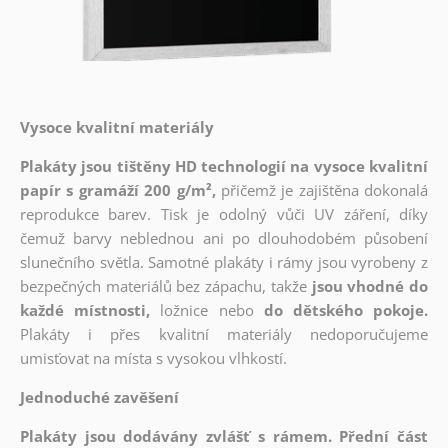
Vysoce kvalitní materiály
Plakáty jsou tištěny HD technologií na vysoce kvalitní
papír s gramáží 200 g/m²,
přičemž je zajištěna dokonalá
reprodukce barev. Tisk je odolný vůči UV záření, díky
čemuž barvy neblednou ani po dlouhodobém působení
slunečního světla. Samotné plakáty i rámy jsou vyrobeny z
bezpečných materiálů bez zápachu, takže
jsou vhodné do
každé místnosti,
ložnice nebo
do dětského pokoje.
Plakáty i přes kvalitní materiály nedoporučujeme
umisťovat na místa s vysokou vlhkostí.
Jednoduché zavěšení
Plakáty jsou dodávány zvlášť s rámem. Přední část