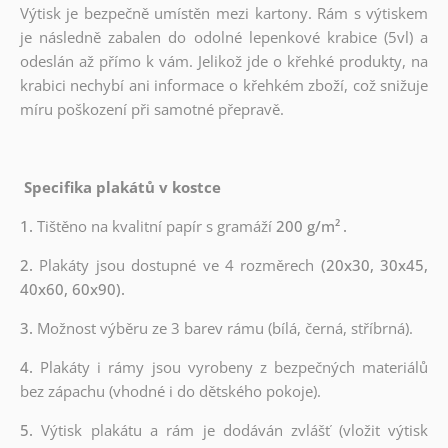
Výtisk je bezpečně umístěn mezi kartony. Rám s výtiskem
je následně zabalen do odolné lepenkové krabice (5vl) a
odeslán až přímo k vám. Jelikož jde o křehké produkty, na
krabici nechybí ani informace o křehkém zboží, což snižuje
míru poškození při samotné přepravě.
Specifika plakátů v kostce
1.
Tištěno na kvalitní papír s gramáží
200 g/m²
.
2.
Plakáty jsou dostupné ve 4 rozměrech
(20x30, 30x45,
40x60, 60x90).
3.
Možnost výběru ze 3 barev rámu (bílá, černá, stříbrná).
4.
Plakáty i rámy jsou vyrobeny z bezpečných materiálů
bez zápachu (vhodné i do dětského pokoje).
5.
Výtisk plakátu a rám je dodáván zvlášť (vložit výtisk