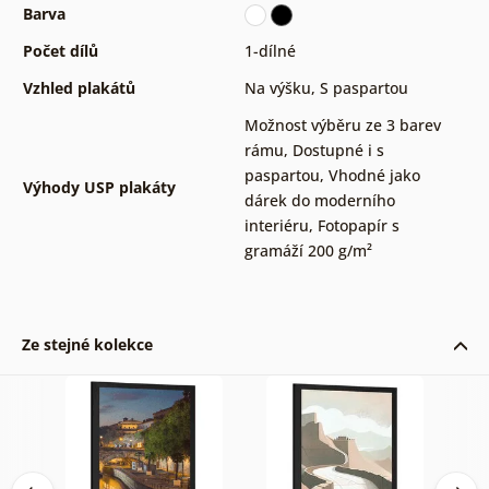
Barva
Počet dílů
1-dílné
Vzhled plakátů
Na výšku
,
S paspartou
Možnost výběru ze 3 barev
rámu
,
Dostupné i s
paspartou
,
Vhodné jako
Výhody USP plakáty
dárek do moderního
interiéru
,
Fotopapír s
gramáží 200 g/m²
Ze stejné kolekce