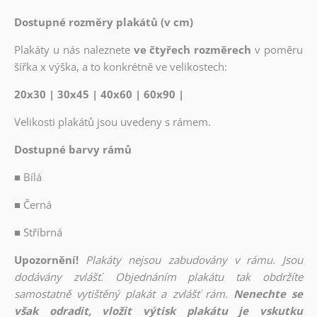
Dostupné rozměry plakátů (v cm)
Plakáty u nás naleznete
ve čtyřech rozměrech
v poměru
šířka x výška, a to konkrétně ve velikostech:
20x30 | 30x45 | 40x60 | 60x90 |
Velikosti plakátů jsou uvedeny s rámem.
Dostupné barvy rámů
■
Bílá
■
Černá
■
Stříbrná
Upozornění!
Plakáty nejsou zabudovány v rámu. Jsou
dodávány zvlášť. Objednáním plakátu tak obdržíte
samostatně vytištěný plakát a zvlášť rám.
Nenechte se
však odradit, vložit výtisk plakátu je vskutku