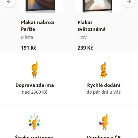
ný
Plakát nábřeží
Plakát
P
Paříže
světoznámá
p
Čínská zeď
b
Města
Hory
M
Y
191 Kč
239 Kč
2
Doprava zdarma
Rychlé dodání
nad 2500 Kč
do pár dní u Vás
Široký sortiment
Vyrobeno v ČR