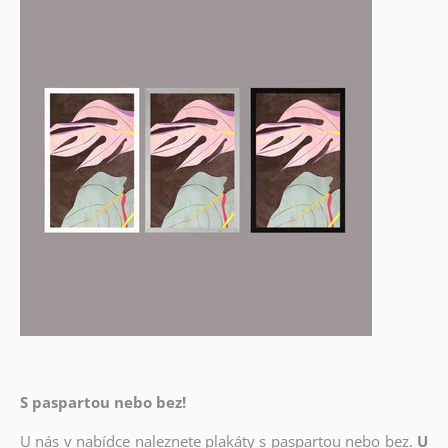
S paspartou nebo bez!
U nás v nabídce naleznete plakáty s paspartou nebo bez.
U