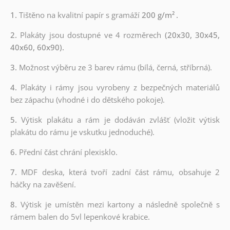
1.
Tištěno na kvalitní papír s gramáží
200 g/m²
.
2.
Plakáty jsou dostupné ve 4 rozměrech
(20x30, 30x45,
40x60, 60x90).
3.
Možnost výběru ze 3 barev rámu (bílá, černá, stříbrná).
4.
Plakáty i rámy jsou vyrobeny z bezpečných materiálů
bez zápachu (vhodné i do dětského pokoje).
5.
Výtisk plakátu a rám je dodáván zvlášť (vložit výtisk
plakátu do rámu je vskutku jednoduché).
6.
Přední část chrání plexisklo.
7.
MDF deska, která tvoří zadní část rámu, obsahuje 2
háčky na zavěšení.
8.
Výtisk je umístěn mezi kartony a následně společně s
rámem balen do 5vl lepenkové krabice.