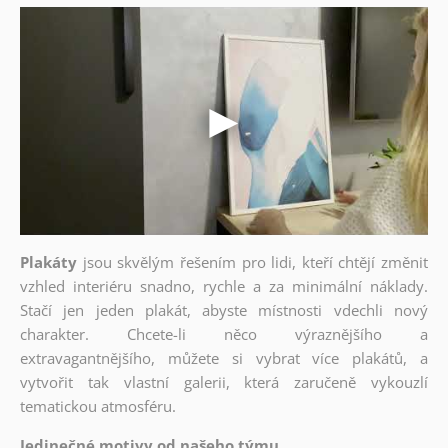
Plakáty
jsou skvělým řešením pro lidi, kteří chtějí změnit
vzhled interiéru snadno, rychle a za minimální náklady.
Stačí jen jeden plakát, abyste místnosti vdechli nový
charakter. Chcete-li něco výraznějšího a
extravagantnějšího, můžete si vybrat více plakátů, a
vytvořit tak vlastní galerii, která zaručeně vykouzlí
tematickou atmosféru.
Jedinečné motivy od našeho týmu