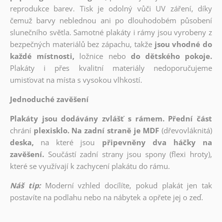
reprodukce barev. Tisk je odolný vůči UV záření, díky
čemuž barvy neblednou ani po dlouhodobém působení
slunečního světla. Samotné plakáty i rámy jsou vyrobeny z
bezpečných materiálů bez zápachu, takže
jsou vhodné do
každé místnosti,
ložnice nebo
do dětského pokoje.
Plakáty i přes kvalitní materiály nedoporučujeme
umisťovat na místa s vysokou vlhkostí.
Jednoduché zavěšení
Plakáty jsou dodávány zvlášť s rámem. Přední část
chrání
plexisklo. Na zadní straně je MDF
(dřevovláknitá)
deska,
na které jsou
připevněny dva háčky na
zavěšení.
Součástí zadní strany jsou spony (flexi hroty),
které se využívají k zachycení plakátu do rámu.
Náš tip:
Moderní vzhled docílíte, pokud plakát jen tak
postavíte na podlahu nebo na nábytek a opřete jej o zeď.