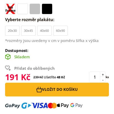
Vyberte rozměr plakátu:
20x30
30x45
40x60
60x90
*rozměry jsou uvedeny v cm v poměru šířka x výška
Dostupnost:
Skladem
Přidat do oblíbených
191 Kč
+
239 Kč
Ušetříte
48 Kč
ks
-
VLOŽIT DO KOŠÍKU