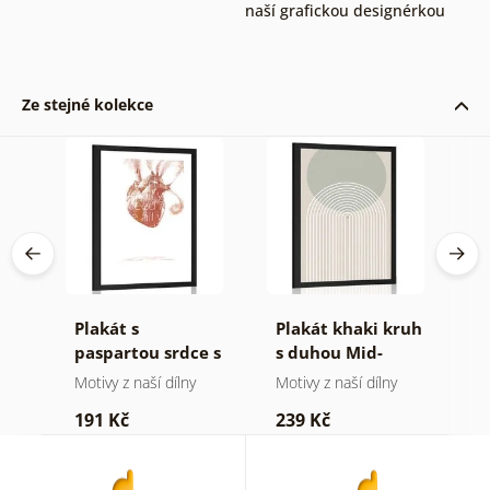
naší grafickou designérkou
Ze stejné kolekce
Plakát s
Plakát khaki kruh
P
a
paspartou srdce s
s duhou Mid-
v
citátem
Century
M
Motivy z naší dílny
Motivy z naší dílny
Mo
191 Kč
239 Kč
1