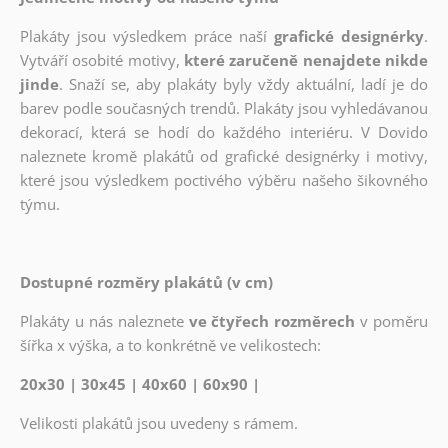
Plakáty jsou výsledkem práce naší
grafické designérky
.
Vytváří osobité motivy,
které zaručeně nenajdete nikde
jinde
. Snaží se, aby plakáty byly vždy aktuální, ladí je do
barev podle současných trendů. Plakáty jsou vyhledávanou
dekorací, která se hodí do každého interiéru. V Dovido
naleznete kromě plakátů od grafické designérky i motivy,
které jsou výsledkem poctivého výběru našeho šikovného
týmu.
Dostupné rozměry plakátů (v cm)
Plakáty u nás naleznete
ve čtyřech rozměrech
v poměru
šířka x výška, a to konkrétně ve velikostech:
20x30 | 30x45 | 40x60 | 60x90 |
Velikosti plakátů jsou uvedeny s rámem.