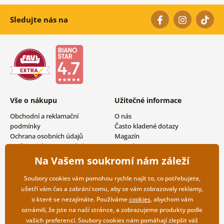
Sledujte nás na
Vše o nákupu
Užitečné informace
Obchodní a reklamační
O nás
podmínky
Často kladené dotazy
Ochrana osobních údajů
Magazín
Možnosti dopravy a platby
Kontakty
Vrácení zboží
Velkoobchodní spolupráce
Na Vašem soukromí nám záleží
Soubory cookies vám pomohou rychle najít to, co potřebujete,
ušetří vám čas a zabrání tomu, aby se vám zobrazovaly reklamy,
o které se nezajímáte. Používáme
cookies
, abychom vám
oznámili, že jste na naší stránce, a zobrazujeme produkty podle
vašich preferencí. Soubory cookies nám pomáhají zlepšit váš