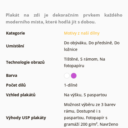
Plakát na zdi je dekoračním prvkem každého
moderního místa, které hodlá jít s dobou.
Kategorie
Motivy z naší dílny
Do obýváku
,
Do předsíně
,
Do
Umístění
ložnice
Tištěné
,
S rámom
,
Na
Technologie obrazů
fotopapíru
Barva
Počet dílů
1-dílné
Vzhled plakátů
Na výšku
,
S paspartou
Možnost výběru ze 3 barev
rámu
,
Dostupné i s
Výhody USP plakáty
paspartou
,
Fotopapír s
gramáží 200 g/m²
,
Navrženo