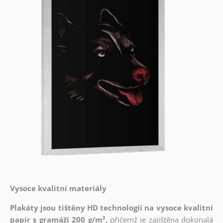
Vysoce kvalitní materiály
Plakáty jsou tištěny HD technologií na vysoce kvalitní
papír s gramáží 200 g/m²,
přičemž je zajištěna dokonalá