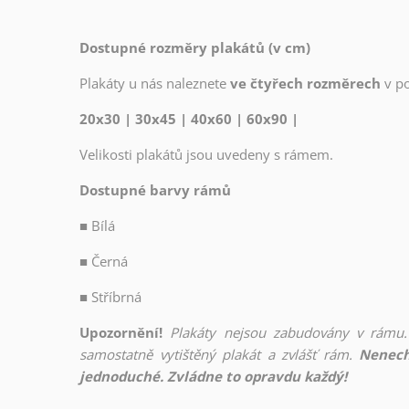
Dostupné rozměry plakátů (v cm)
Plakáty u nás naleznete
ve čtyřech rozměrech
v p
20x30 | 30x45 | 40x60 | 60x90 |
Velikosti plakátů jsou uvedeny s rámem.
Dostupné barvy rámů
■
Bílá
■
Černá
■
Stříbrná
Upozornění!
Plakáty nejsou zabudovány v rámu.
samostatně vytištěný plakát a zvlášť rám.
Nenech
jednoduché. Zvládne to opravdu každý!