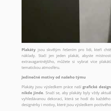
Plakáty
jsou skvělým řešením pro lidi, kteří cht
náklady. Stačí jen jeden plakát, abyste místnost
extravagantnějšího, můžete si vybrat více plakátů
tematickou atmosféru.
Jedinečné motivy od našeho týmu
Plakáty jsou výsledkem práce naší
grafické desig
nikde jinde
. Snaží se, aby plakáty byly vždy aktuá
vyhledávanou dekorací, která se hodí do každého 
designérky i motivy, které jsou výsledkem poctivé