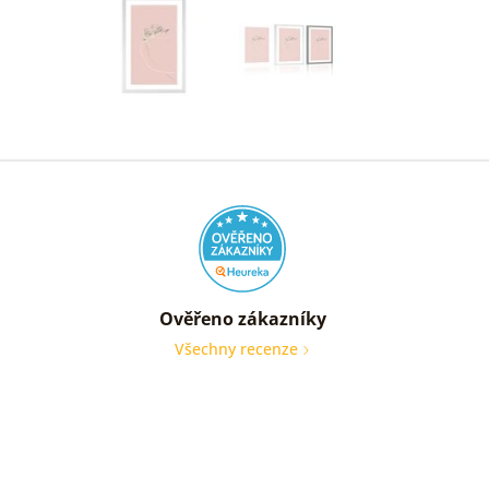
Ověřeno zákazníky
Všechny recenze
nic
Ověře
zákaz
05. 08