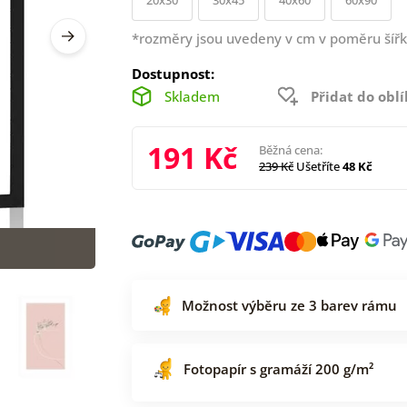
*rozměry jsou uvedeny v cm v poměru šířk
Dostupnost:
Skladem
Přidat do obl
191 Kč
Běžná cena:
239 Kč
Ušetříte
48 Kč
Možnost výběru ze 3 barev rámu
Fotopapír s gramáží 200 g/m²