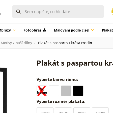
0
Obrazy
Fotoobraz 📤
Malování podle čísel
Plaká
Motivy z naší dílny
Plakát s paspartou krása rostlin
Plakát s paspartou kr
Vyberte barvu rámu:
Vyberte rozměr plakátu:
20x30
30x45
40x60
60x90