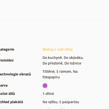
ategorie
Motivy z naší dílny
Do kuchyně
,
Do obýváku
,
místění
Do předsíně
,
Do ložnice
Tištěné
,
S rámom
,
Na
echnologie obrazů
fotopapíru
arva
očet dílů
1-dílné
zhled plakátů
Na výšku
,
S paspartou