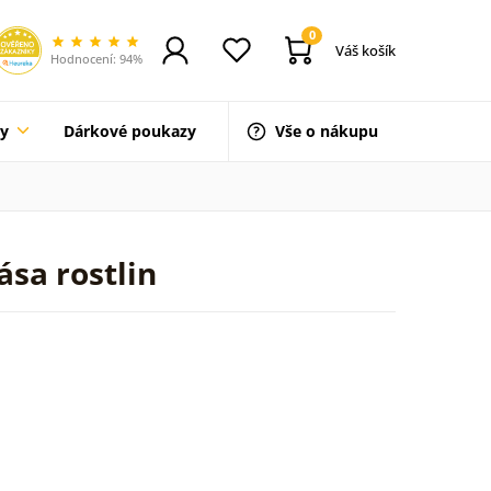
0
Váš košík
Hodnocení: 94%
ty
Dárkové poukazy
Vše o nákupu
ása rostlin