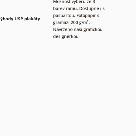
Možnost výběru ze 3
barev rámu
,
Dostupné i s
paspartou
,
Fotopapír s
ýhody USP plakáty
gramáží 200 g/m²
,
Navrženo naší grafickou
designérkou