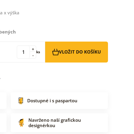
a x výška
íbených
+
VLOŽIT DO KOŠÍKU
ks
-
Dostupné i s paspartou
Navrženo naší grafickou
designérkou