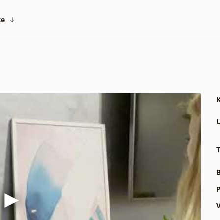
ce
K
U
T
B
P
V