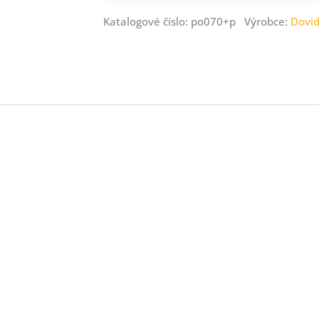
Katalogové číslo: po070+p Výrobce:
Dovi
ný
ník
.