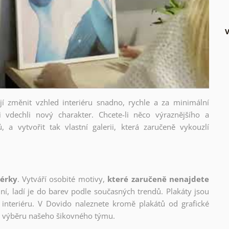
V
ějí změnit vzhled interiéru snadno, rychle a za minimální
i vdechli nový charakter. Chcete-li něco výraznějšího a
, a vytvořit tak vlastní galerii, která zaručeně vykouzlí
nérky
. Vytváří osobité motivy,
které zaručeně nenajdete
lní, ladí je do barev podle současných trendů. Plakáty jsou
interiéru. V Dovido naleznete kromě plakátů od grafické
ho výběru našeho šikovného týmu.