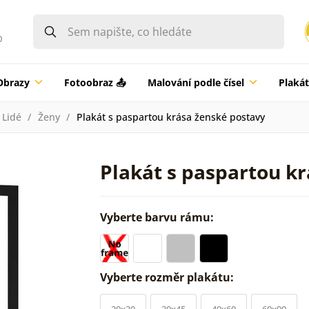
0
Obrazy
Fotoobraz 📤
Malování podle čísel
Plaká
Lidé
Ženy
Plakát s paspartou krása ženské postavy
Plakát s paspartou k
Vyberte barvu rámu:
Vyberte rozměr plakátu:
20x30
30x45
40x60
60x90