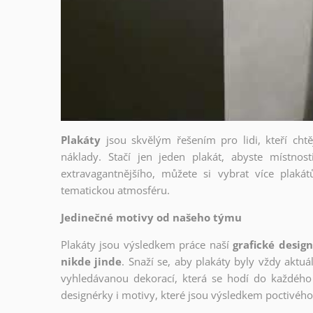
Plakáty
jsou skvělým řešením pro lidi, kteří cht
náklady. Stačí jen jeden plakát, abyste místnost
extravagantnějšího, můžete si vybrat více plakátů
tematickou atmosféru.
Jedinečné motivy od našeho týmu
Plakáty jsou výsledkem práce naší
grafické desig
nikde jinde
. Snaží se, aby plakáty byly vždy aktuá
vyhledávanou dekorací, která se hodí do každého 
designérky i motivy, které jsou výsledkem poctivé