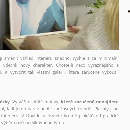
V
ějí změnit vzhled interiéru snadno, rychle a za minimální
i vdechli nový charakter. Chcete-li něco výraznějšího a
, a vytvořit tak vlastní galerii, která zaručeně vykouzlí
nérky
. Vytváří osobité motivy,
které zaručeně nenajdete
lní, ladí je do barev podle současných trendů. Plakáty jsou
interiéru. V Dovido naleznete kromě plakátů od grafické
ho výběru našeho šikovného týmu.