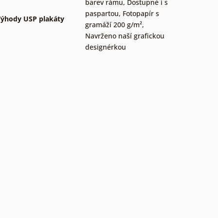
barev rámu
,
Dostupné i s
paspartou
,
Fotopapír s
ýhody USP plakáty
gramáží 200 g/m²
,
Navrženo naší grafickou
designérkou