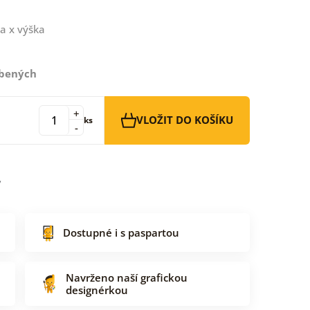
a x výška
íbených
+
VLOŽIT DO KOŠÍKU
ks
-
Dostupné i s paspartou
Navrženo naší grafickou
designérkou