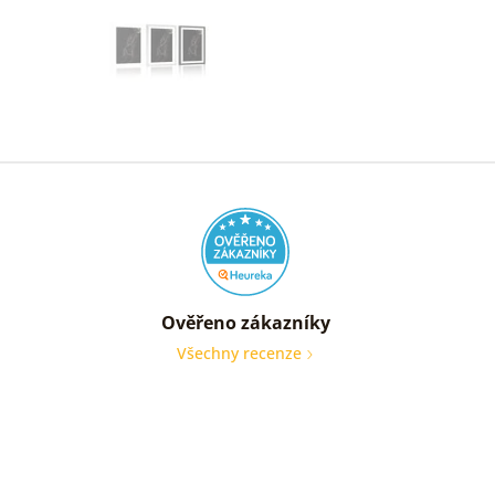
Ověřeno zákazníky
Všechny recenze
nic
Ověře
zákaz
05. 08