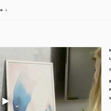
ce
K
U
T
B
P
V