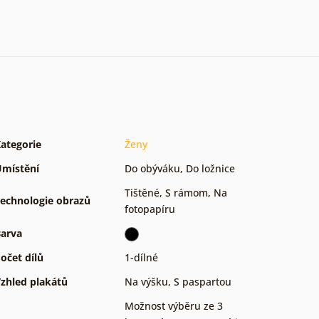
ategorie
Ženy
místění
Do obýváku
,
Do ložnice
Tištěné
,
S rámom
,
Na
echnologie obrazů
fotopapíru
arva
očet dílů
1-dílné
zhled plakátů
Na výšku
,
S paspartou
Možnost výběru ze 3