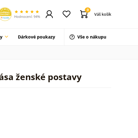
0
Váš košík
Hodnocení: 94%
ty
Dárkové poukazy
Vše o nákupu
rása ženské postavy