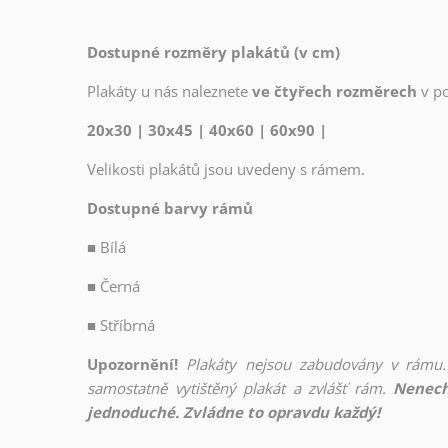
Dostupné rozměry plakátů (v cm)
Plakáty u nás naleznete
ve čtyřech rozměrech
v p
20x30 | 30x45 | 40x60 | 60x90 |
Velikosti plakátů jsou uvedeny s rámem.
Dostupné barvy rámů
■
Bílá
■
Černá
■
Stříbrná
Upozornění!
Plakáty nejsou zabudovány v rámu.
samostatně vytištěný plakát a zvlášť rám.
Nenech
jednoduché. Zvládne to opravdu každý!