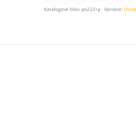
Katalogové číslo: po222+p Výrobce:
Dovi
ný
ník
.