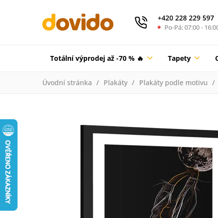
+420 228 229 597
Po-Pá: 07:00 - 16:0
Totální výprodej až -70 % 🔥
Tapety
Úvodní stránka
Plakáty
Plakáty podle motivu