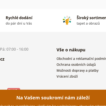
Rychlé dodání
Široký sortime
do pár dní u Vás
tapet a obrazů
á: 07:00 - 16:00
Vše o nákupu
cz
Obchodní a reklamační podmí
Ochrana osobních údajů
Možnosti dopravy a platby
Vrácení zboží
Na Vašem soukromí nám záleží
 najít to, co potřebujete, ušetří vám čas a zabrání tomu, aby se vám zobrazov