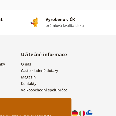
nt
Vyrobeno v ČR
prémiová kvalita tisku
Užitečné informace
nky
O nás
Často kladené dotazy
Magazín
Kontakty
Velkoobchodní spolupráce
aly reklamy, o které se nezajímáte.