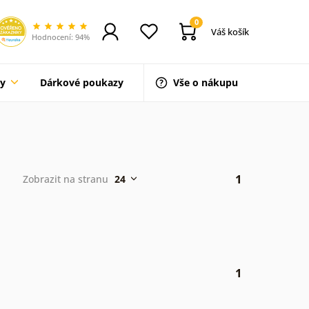
0
Váš košík
Hodnocení: 94%
ty
Dárkové poukazy
Vše o nákupu
1
Zobrazit na stranu
24
1