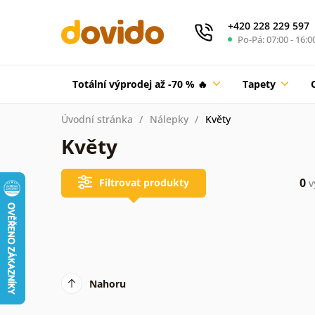
+420 228 229 597
Po-Pá: 07:00 - 16:0
Totální výprodej až -70 % 🔥
Tapety
Úvodní stránka
Nálepky
Květy
Květy
0
Filtrovat produkty
v
Nahoru