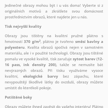
Jedinečné obrazy mohou být i u vás doma! Vyberte si z
originálních motivů a zkrášlete svou domácnost
prostřednictvím obrazů,
které najdete jen u nás.
Tisk nejvyšší kvality
Obrazy jsou tištěny na kvalitní pružné plátno s
2
hmotností
370 g/m
, plátno je tvořeno
směsí bavlny a
polyesteru
. Kvalita obrazů spočívá nejen v samotném
materiálu, ale i v použité technologii. Obrazy jsou tištěné
pomalu ve vysoké kvalitě, tisk zaručuje
sytost barev (12-
16 pass, ink density 200)
, takže se nemusíte bát
nevýrazných obrazů. Při tisku využíváme vysoce
kvalitní,
ekologické barvy
bez zápachu, které
nevypouštějí škodlivé látky do ovzduší, obrazy můžete
umístit do kterékoli pokoje.
Potištěné boky
Obrazy můžete ihned zavěsit do vašeho interiéru! Plátno