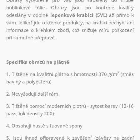
bublinkové fólie.
Obrazy jsou po kontrole kvality
odeslány v odolné
lepenkové krabici (5VL)
až přímo k
vám. Jelikož jde o křehké produkty, na krabici nechybí ani
informace o křehkém zboží, což snižuje míru poškození
při samotné přepravě.
Specifika obrazů na plátně
2
1. Tištěné na kvalitní plátno s hmotností 370 g/m
(směs
bavlny a polyesteru)
2. Nevyžadují další rám
3. Tištěné pomocí moderních plotrů - sytost barev (12-16
pass, ink density 200)
4. Obsahují hustě situované spony
5. Jsou ihned připravené k zavěšení (závěsy na zadní