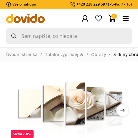
Vše o nákupu
+420 228 229 597
(Po-Pá: 7 - 16)
0
Úvodní stránka
Totální výprodej 🔥
Obrazy
5-dílný obra
Sleva -50%