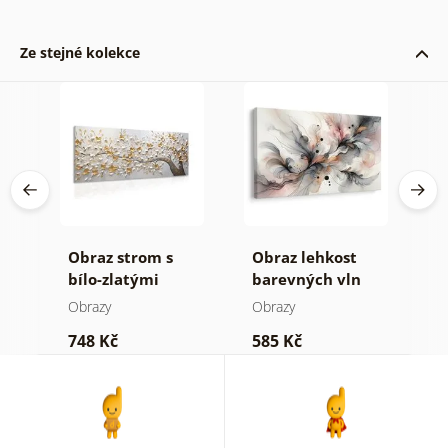
Ze stejné kolekce
Obraz strom s
Obraz lehkost
O
bílo-zlatými
barevných vln
o
květinami
Obrazy
Obrazy
O
748 Kč
585 Kč
2