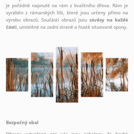
je pořádně napnuté na rám z kvalitního dřeva. Rám je
vyráběn z rámarských lišt, které jsou určeny přímo na
výrobu obrazů. Součástí obrazů jsou
závěsy na každé
části
, umístěné na zadní straně a hustě situované spony.
Bezpečný obal
Obrazy vytvořené pro vás jsou zabaleny do hrubé