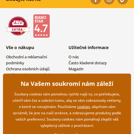
Vše o nákupu
Užitečné informace
Obchodní a reklamační
O nás
podmínky
Často kladené dotazy
Ochrana osobních údajů
Magazín
Možnosti dopravy a platby
Kontakty
Vrácení zboží
Velkoobchodní spolupráce
Na Vašem soukromí nám záleží
Soubory cookies vám pomohou rychle najít to, co potřebujete,
ušetří vám čas a zabrání tomu, aby se vám zobrazovaly reklamy,
o které se nezajímáte. Používáme
cookies
, abychom vám
oznámili, že jste na naší stránce, a zobrazujeme produkty podle
vašich preferencí. Soubory cookies nám pomáhají zlepšit váš
vylepšený zážitek z procházení.