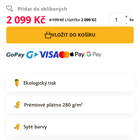
Přidat do oblíbených
2 099 Kč
+
4 199 Kč
Ušetříte
2 099 Kč
ks
-
VLOŽIT DO KOŠÍKU
Ekologický tisk
Prémiové plátno 280 g/m²
Syté barvy