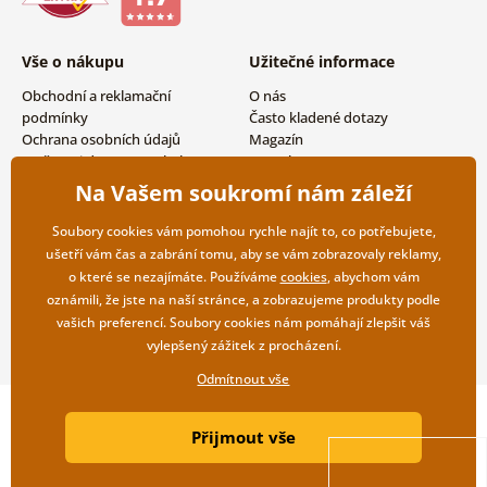
Vše o nákupu
Užitečné informace
Obchodní a reklamační
O nás
podmínky
Často kladené dotazy
Ochrana osobních údajů
Magazín
Možnosti dopravy a platby
Kontakty
Vrácení zboží
Velkoobchodní spolupráce
Na Vašem soukromí nám záleží
Soubory cookies vám pomohou rychle najít to, co potřebujete,
ušetří vám čas a zabrání tomu, aby se vám zobrazovaly reklamy,
o které se nezajímáte. Používáme
cookies
, abychom vám
oznámili, že jste na naší stránce, a zobrazujeme produkty podle
vašich preferencí. Soubory cookies nám pomáhají zlepšit váš
vylepšený zážitek z procházení.
Odmítnout vše
Copyright ©2019 © Dovido.cz.
Přijmout vše
Webdesign
Litvanyi.sk
| E-shop vytvořila