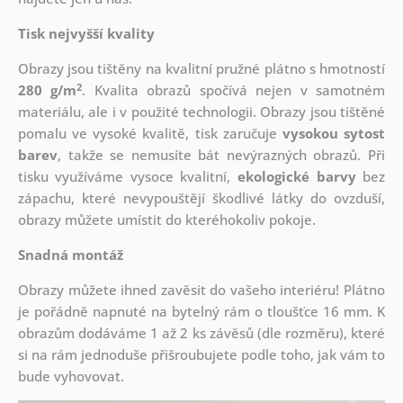
Tisk nejvyšší kvality
Obrazy jsou tištěny na kvalitní pružné plátno s hmotností
2
280 g/m
. Kvalita obrazů spočívá nejen v samotném
materiálu, ale i v použité technologii. Obrazy jsou tištěné
pomalu ve vysoké kvalitě, tisk zaručuje
vysokou sytost
barev
, takže se nemusíte bát nevýrazných obrazů. Při
tisku využíváme vysoce kvalitní,
ekologické barvy
bez
zápachu, které nevypouštějí škodlivé látky do ovzduší,
obrazy můžete umístit do kteréhokoliv pokoje.
Snadná montáž
Obrazy můžete ihned zavěsit do vašeho interiéru! Plátno
je pořádně napnuté na bytelný rám o tloušťce 16 mm. K
obrazům dodáváme 1 až 2 ks závěsů (dle rozměru), které
si na rám jednoduše přišroubujete podle toho, jak vám to
bude vyhovovat.