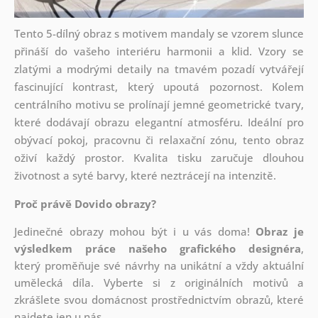
Tento 5-dílný obraz s motivem mandaly se vzorem slunce
přináší do vašeho interiéru harmonii a klid. Vzory se
zlatými a modrými detaily na tmavém pozadí vytvářejí
fascinující kontrast, který upoutá pozornost. Kolem
centrálního motivu se prolínají jemné geometrické tvary,
které dodávají obrazu elegantní atmosféru. Ideální pro
obývací pokoj, pracovnu či relaxační zónu, tento obraz
oživí každý prostor. Kvalita tisku zaručuje dlouhou
životnost a syté barvy, které neztrácejí na intenzitě.
Proč právě Dovido obrazy?
Jedinečné obrazy mohou být i u vás doma!
Obraz je
výsledkem práce našeho grafického designéra
,
který
proměňuje své návrhy na unikátní a vždy aktuální
umělecká díla. Vyberte si z originálních motivů a
zkrášlete svou domácnost prostřednictvím obrazů, které
najdete jen u nás.