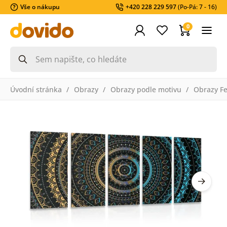
Vše o nákupu
+420 228 229 597
(Po-Pá: 7 - 16)
0
Úvodní stránka
Obrazy
Obrazy podle motivu
Obrazy F