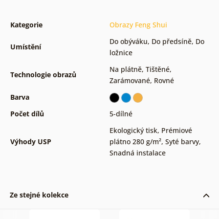
Kategorie
Obrazy Feng Shui
Do obýváku
,
Do předsíně
,
Do
Umístění
ložnice
Na plátně
,
Tištěné
,
Technologie obrazů
Zarámované
,
Rovné
Barva
Počet dílů
5-dílné
Ekologický tisk
,
Prémiové
Výhody USP
plátno 280 g/m²
,
Syté barvy
,
Snadná instalace
Ze stejné kolekce