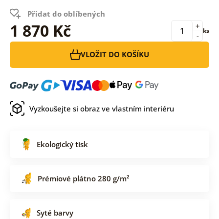
Přidat do oblíbených
1 870 Kč
+
ks
-
VLOŽIT DO KOŠÍKU
Vyzkoušejte si obraz ve vlastním interiéru
Ekologický tisk
Prémiové plátno 280 g/m²
Syté barvy