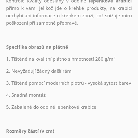
kontrole kvality odeslány v odolné
lepenkové krabici
přímo k vám. Jelikož jde o křehké produkty, na krabici
nechybí ani informace o křehkém zboží, což snižuje míru
poškození při samotné přepravě.
Specifika obrazů na plátně
2
1. Tištěné na kvalitní plátno s hmotností 280 g/m
2. Nevyžadují žádný další rám
3. Tištěné pomocí moderních plotrů - vysoká sytost barev
4. Snadná montáž
5. Zabalené do odolné lepenkové krabice
Rozměry částí (v cm)