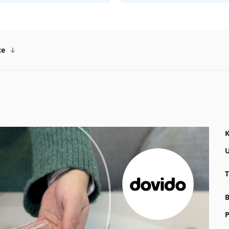
ce
K
U
T
B
P