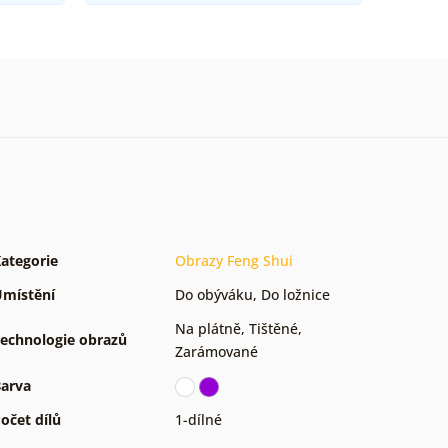
ategorie
Obrazy Feng Shui
místění
Do obýváku
,
Do ložnice
Na plátně
,
Tištěné
,
echnologie obrazů
Zarámované
arva
očet dílů
1-dílné