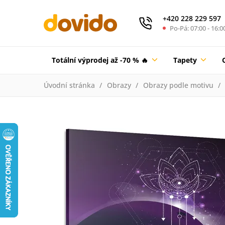
+420 228 229 597
Po-Pá: 07:00 - 16:0
Totální výprodej až -70 % 🔥
Tapety
Úvodní stránka
Obrazy
Obrazy podle motivu