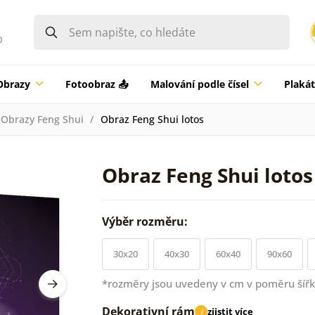
0
Obrazy
Fotoobraz 📤
Malování podle čísel
Plaká
Obrazy Feng Shui
Obraz Feng Shui lotos
Obraz Feng Shui lotos
Výběr rozměru:
30x20
40x30
60x40
90x60
*rozměry jsou uvedeny v cm v poměru šířk
Dekorativní rám
zjistit více
i