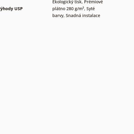
Ekologický tisk
,
Prémiové
Výhody USP
plátno 280 g/m²
,
Syté
barvy
,
Snadná instalace