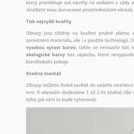
který
proměňuje své návrhy na unikátní a vždy ak
zkrášlete svou domácnost prostřednictvím obrazů, 
Tisk nejvyšší kvality
Obrazy jsou tištěny na kvalitní pružné plátno
samotném materiálu, ale i v použité technologii. O
vysokou sytost barev
, takže se nemusíte bát n
ekologické barvy
bez zápachu, které nevypouště
kteréhokoliv pokoje.
Snadná montáž
Obrazy můžete ihned zavěsit do vašeho interiéru!
mm. K obrazům dodáváme 1 až 2 ks závěsů (dle r
toho, jak vám to bude vyhovovat.