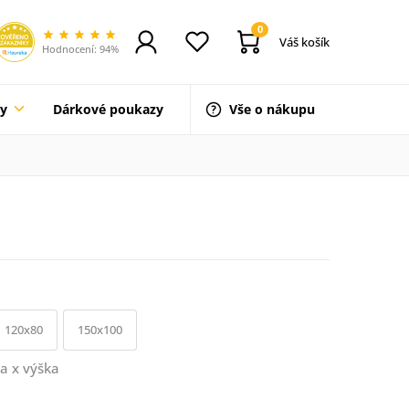
0
Váš košík
Hodnocení: 94%
ty
Dárkové poukazy
Vše o nákupu
120x80
150x100
a x výška