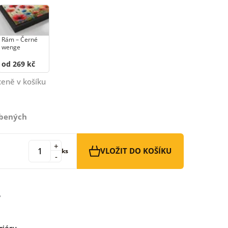
Rám –⁠⁠⁠⁠⁠⁠ Černé
wenge
od 269 kč
ceně v košíku
íbených
+
VLOŽIT DO KOŠÍKU
ks
-
riéru