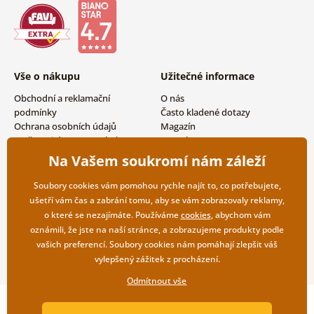
Vše o nákupu
Užitečné informace
Obchodní a reklamační
O nás
podmínky
Často kladené dotazy
Ochrana osobních údajů
Magazín
Možnosti dopravy a platby
Kontakty
Vrácení zboží
Velkoobchodní spolupráce
Na Vašem soukromí nám záleží
Soubory cookies vám pomohou rychle najít to, co potřebujete,
ušetří vám čas a zabrání tomu, aby se vám zobrazovaly reklamy,
o které se nezajímáte. Používáme
cookies
, abychom vám
oznámili, že jste na naší stránce, a zobrazujeme produkty podle
vašich preferencí. Soubory cookies nám pomáhají zlepšit váš
vylepšený zážitek z procházení.
Odmítnout vše
Copyright ©2019 © Dovido.cz.