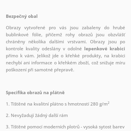
Bezpečný obal
Obrazy vytvořené pro vás jsou zabaleny do hrubé
bublinkové fólie, přičemž rohy obrazů jsou obzvlášť
chráněny několika dalšími vrstvami.
Obrazy jsou po
kontrole kvality odeslány v odolné
lepenkové krabici
přímo k vám. Jelikož jde o křehké produkty, na krabici
nechybí ani informace o křehkém zboží, což snižuje míru
poškození při samotné přepravě.
Specifika obrazů na plátně
2
1. Tištěné na kvalitní plátno s hmotností 280 g/m
2. Nevyžadují žádný další rám
3. Tištěné pomocí moderních plotrů - vysoká sytost barev