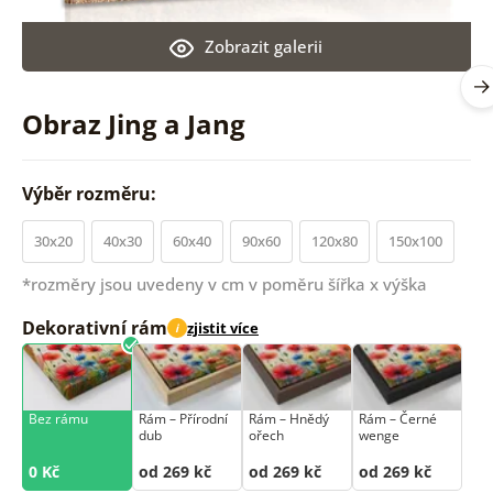
Zobrazit galerii
Obraz Jing a Jang
Výběr rozměru:
30x20
40x30
60x40
90x60
120x80
150x100
*rozměry jsou uvedeny v cm v poměru šířka x výška
Dekorativní rám
zjistit více
i
Bez rámu
Rám –⁠⁠⁠⁠⁠⁠ Přírodní
Rám –⁠⁠⁠⁠⁠⁠ Hnědý
Rám –⁠⁠⁠⁠⁠⁠ Černé
dub
ořech
wenge
0 Kč
od 269 kč
od 269 kč
od 269 kč