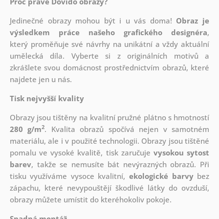
Proč právě Dovido obrazy?
Jedinečné obrazy mohou být i u vás doma!
Obraz je
výsledkem práce našeho grafického designéra
,
který
proměňuje své návrhy na unikátní a vždy aktuální
umělecká díla. Vyberte si z originálních motivů a
zkrášlete svou domácnost prostřednictvím obrazů, které
najdete jen u nás.
Tisk nejvyšší kvality
Obrazy jsou tištěny na kvalitní pružné plátno s hmotností
2
280 g/m
. Kvalita obrazů spočívá nejen v samotném
materiálu, ale i v použité technologii. Obrazy jsou tištěné
pomalu ve vysoké kvalitě, tisk zaručuje
vysokou sytost
barev
, takže se nemusíte bát nevýrazných obrazů. Při
tisku využíváme vysoce kvalitní,
ekologické barvy
bez
zápachu, které nevypouštějí škodlivé látky do ovzduší,
obrazy můžete umístit do kteréhokoliv pokoje.
Snadná montáž